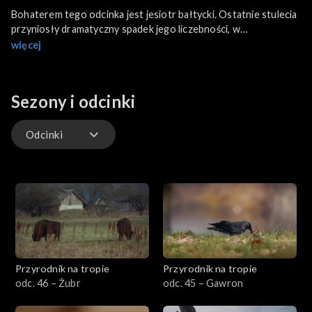
Bohaterem tego odcinka jest jesiotr bałtycki. Ostatnie stulecia
przyniosły dramatyczny spadek jego liczebności, w
konsekwencji w drugiej połowie XX wieku uznano go za
więcej
gatunek wymarły na obszarze wszystkich państw zlewni Morza
Bałtyckiego. Przyczyniło się do tego m.in. przełowienie oraz
liczne zmiany w środowisku wywołane przez człowieka. Na całe
Sezony i odcinki
szczęście od 1996 roku podejmuje się skuteczne próby
restytucji jesiotra bałtyckiego.
Odcinki
Odcinki
Przyrodnik na tropie
Przyrodnik na tropie
odc. 46 – Żubr
odc. 45 – Gawron