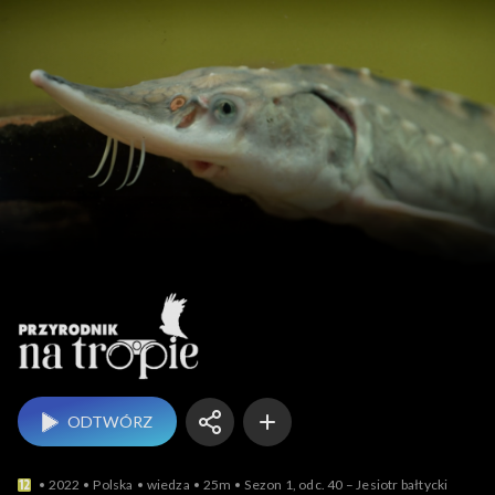
Przyrodnik na tropie
ODTWÓRZ
2022
Polska
wiedza
25m
Sezon 1, odc. 40 – Jesiotr bałtycki