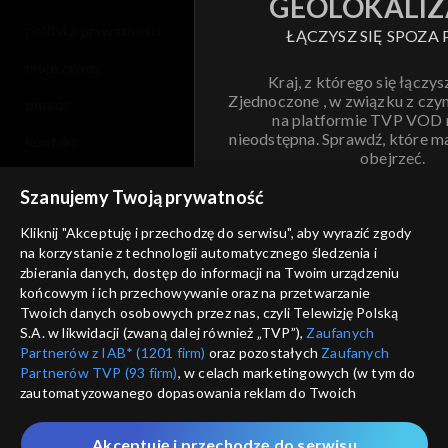
GEOLOKALIZ
polityka prywatności
ŁĄCZYSZ SIĘ SPOZA 
moje zgody
Kraj, z którego się łączys
Zjednoczone , w związku z czy
pomoc
na platformie TVP VOD
nieodstępna. Sprawdź, które m
kontakt
obejrzeć.
voucher
Szanujemy Twoją prywatność
Nie pokazuj pon
dostępność
Kliknij "Akceptuję i przechodzę do serwisu", aby wyrazić zgody
informacje o dostawcy usług
na korzystanie z technologii automatycznego śledzenia i
ANULUJ
SP
zbierania danych, dostęp do informacji na Twoim urządzeniu
końcowym i ich przechowywanie oraz na przetwarzanie
Twoich danych osobowych przez nas, czyli Telewizję Polską
S.A. w likwidacji (zwaną dalej również „TVP”),
Zaufanych
Partnerów z IAB* (1201 firm)
oraz pozostałych
Zaufanych
Partnerów TVP (93 firm)
, w celach marketingowych (w tym do
zautomatyzowanego dopasowania reklam do Twoich
zainteresowań i mierzenia ich skuteczności) i pozostałych,
które wskazujemy poniżej, a także zgody na udostępnianie
Akceptuję i przechodzę do serwisu