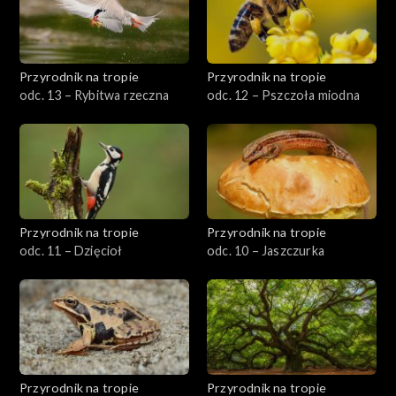
Przyrodnik na tropie
Przyrodnik na tropie
odc. 13 – Rybitwa rzeczna
odc. 12 – Pszczoła miodna
Przyrodnik na tropie
Przyrodnik na tropie
odc. 11 – Dzięcioł
odc. 10 – Jaszczurka
Przyrodnik na tropie
Przyrodnik na tropie