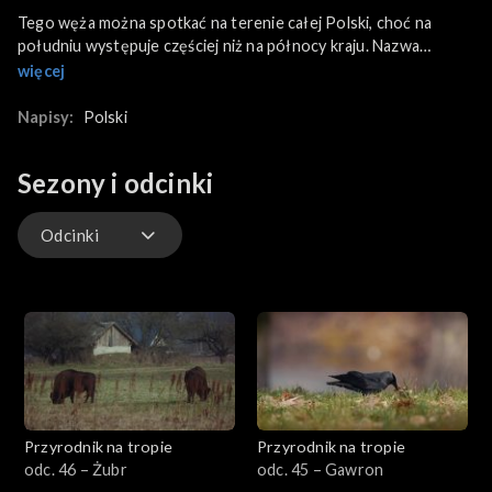
Tego węża można spotkać na terenie całej Polski, choć na
południu występuje częściej niż na północy kraju. Nazwa
gniewosza wywodzi się od dużej zawziętości, po tym jak się
więcej
zdenerwuje i pomimo tego, że nie jest jadowity, potrafi wtedy
dotkliwie pogryźć. Ale uwaga! Potrafi być wyjątkowo łagodny,
Napisy:
Polski
jeśli będziemy się z nim delikatnie obchodzić i nie będziemy go
drażnić.
Sezony i odcinki
Odcinki
Odcinki
Przyrodnik na tropie
Przyrodnik na tropie
odc. 46 – Żubr
odc. 45 – Gawron