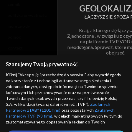
cennik
GEOLOKALIZ
polityka prywatności
ŁĄCZYSZ SIĘ SPOZA 
moje zgody
Kraj, z którego się łączys
Zjednoczone , w związku z czy
pomoc
na platformie TVP VOD
nieodstępna. Sprawdź, które m
kontakt
obejrzeć.
voucher
Szanujemy Twoją prywatność
Nie pokazuj pon
dostępność
Kliknij "Akceptuję i przechodzę do serwisu", aby wyrazić zgody
informacje o dostawcy usług
na korzystanie z technologii automatycznego śledzenia i
ANULUJ
SP
zbierania danych, dostęp do informacji na Twoim urządzeniu
końcowym i ich przechowywanie oraz na przetwarzanie
Twoich danych osobowych przez nas, czyli Telewizję Polską
S.A. w likwidacji (zwaną dalej również „TVP”),
Zaufanych
Partnerów z IAB* (1201 firm)
oraz pozostałych
Zaufanych
Partnerów TVP (93 firm)
, w celach marketingowych (w tym do
zautomatyzowanego dopasowania reklam do Twoich
zainteresowań i mierzenia ich skuteczności) i pozostałych,