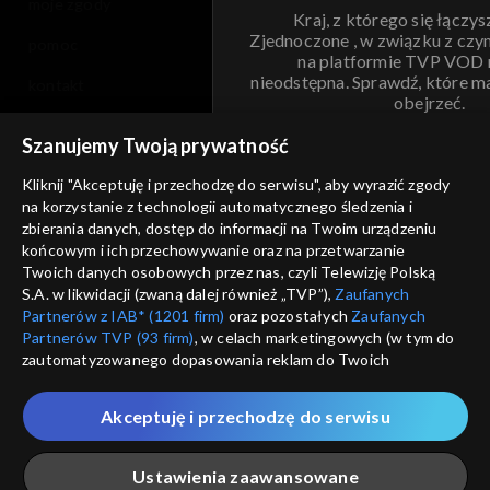
moje zgody
Kraj, z którego się łączys
Zjednoczone , w związku z czy
pomoc
na platformie TVP VOD
nieodstępna. Sprawdź, które m
kontakt
obejrzeć.
voucher
Szanujemy Twoją prywatność
Nie pokazuj pon
dostępność
Kliknij "Akceptuję i przechodzę do serwisu", aby wyrazić zgody
informacje o dostawcy usług
na korzystanie z technologii automatycznego śledzenia i
ANULUJ
SP
zbierania danych, dostęp do informacji na Twoim urządzeniu
końcowym i ich przechowywanie oraz na przetwarzanie
Twoich danych osobowych przez nas, czyli Telewizję Polską
S.A. w likwidacji (zwaną dalej również „TVP”),
Zaufanych
Partnerów z IAB* (1201 firm)
oraz pozostałych
Zaufanych
Partnerów TVP (93 firm)
, w celach marketingowych (w tym do
zautomatyzowanego dopasowania reklam do Twoich
zainteresowań i mierzenia ich skuteczności) i pozostałych,
które wskazujemy poniżej, a także zgody na udostępnianie
Akceptuję i przechodzę do serwisu
przez nas identyfikatora PPID do Google.
Twoje dane osobowe zbierane podczas odwiedzania przez
Ustawienia zaawansowane
Ciebie naszych
poszczególnych serwisów
zwanych dalej