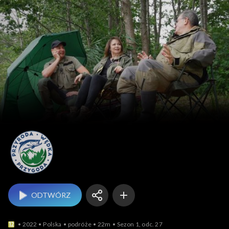
Przyroda – wędka 
ODTWÓRZ
2022
Polska
podróże
22m
Sezon 1, odc. 27