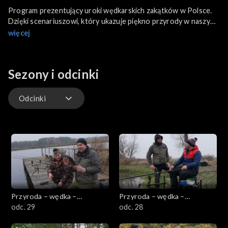
Program prezentujący uroki wędkarskich zakątków w Polsce.
Dzięki scenariuszowi, który ukazuje piękno przyrody w naszym
kraju oraz stwarza możliwość przeżycia wielkiej przygody z
więcej
wędką, telewidz ma szansę poznać różne gatunki ryb
występujące w Polsce, zaznajomić się z ciekawostkami
przyrodniczymi, kulturowymi, kulinarnymi oraz poznać sławne
Sezony i odcinki
postacie z ekranu uprawiające hobby jakim jest wędkarstwo.
Dziś wybieramy się nad rzekę Omulew aby powędkować
wspólnie z Izabelą Trojanowską.
Odcinki
Odcinki
Przyroda – wędka –
Przyroda – wędka –
przygoda
odc. 29
przygoda
odc. 28