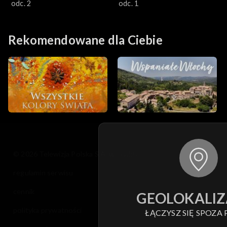
przygoda
odc. 2
przygoda
odc. 1
Rekomendowane dla Ciebie
© 2026 Telewizja Polska S.A. w likwidacji
regulamin serwisu
cennik
GEOLOKALIZ
polityka prywatności
ŁĄCZYSZ SIĘ SPOZA 