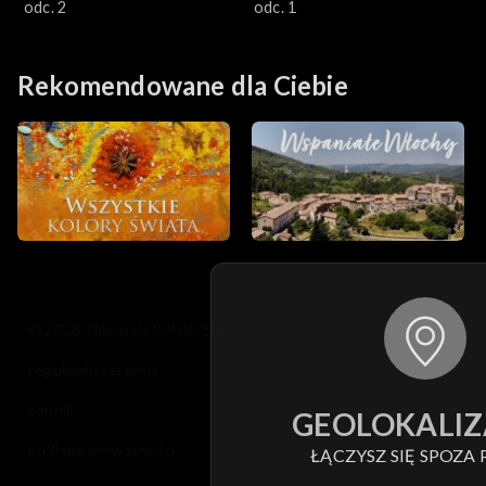
przygoda
odc. 2
przygoda
odc. 1
Rekomendowane dla Ciebie
© 2026 Telewizja Polska S.A. w likwidacji
regulamin serwisu
cennik
GEOLOKALIZ
polityka prywatności
ŁĄCZYSZ SIĘ SPOZA 