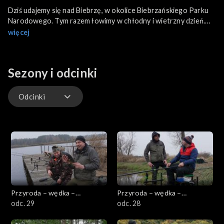
Dziś udajemy się nad Biebrzę, w okolice Biebrzańskiego Parku
Narodowego. Tym razem łowimy w chłodny i wietrzny dzień.
Bogactwem Biebrzy są m.in. sumy, szczupaki i sandacze, czy
więcej
dopisze nam szczęście?
Sezony i odcinki
Odcinki
Odcinki
Przyroda – wędka –
Przyroda – wędka –
przygoda
odc. 29
przygoda
odc. 28