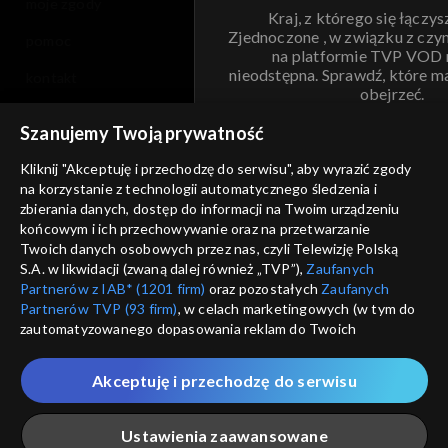
moje zgody
Kraj, z którego się łączys
Zjednoczone , w związku z czy
pomoc
na platformie TVP VOD
nieodstępna. Sprawdź, które m
kontakt
obejrzeć.
voucher
Szanujemy Twoją prywatność
Nie pokazuj pon
dostępność
Kliknij "Akceptuję i przechodzę do serwisu", aby wyrazić zgody
informacje o dostawcy usług
na korzystanie z technologii automatycznego śledzenia i
ANULUJ
SP
zbierania danych, dostęp do informacji na Twoim urządzeniu
końcowym i ich przechowywanie oraz na przetwarzanie
Twoich danych osobowych przez nas, czyli Telewizję Polską
S.A. w likwidacji (zwaną dalej również „TVP”),
Zaufanych
Partnerów z IAB* (1201 firm)
oraz pozostałych
Zaufanych
Partnerów TVP (93 firm)
, w celach marketingowych (w tym do
zautomatyzowanego dopasowania reklam do Twoich
zainteresowań i mierzenia ich skuteczności) i pozostałych,
które wskazujemy poniżej, a także zgody na udostępnianie
Akceptuję i przechodzę do serwisu
przez nas identyfikatora PPID do Google.
Twoje dane osobowe zbierane podczas odwiedzania przez
Ustawienia zaawansowane
Ciebie naszych
poszczególnych serwisów
zwanych dalej