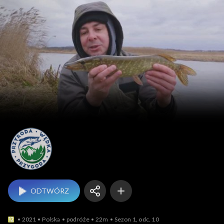
Przyroda – wędka 
ODTWÓRZ
2021
Polska
podróże
22m
Sezon 1, odc. 10