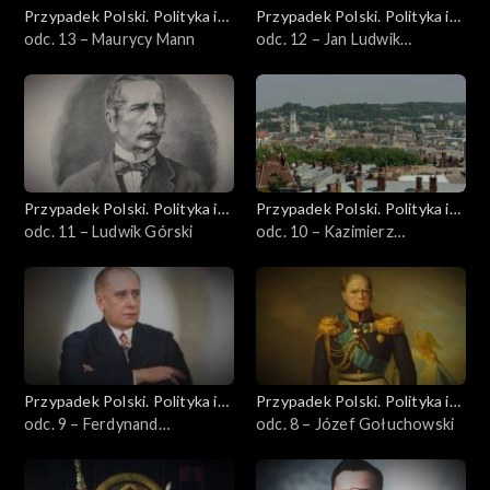
Przypadek Polski. Polityka i
Przypadek Polski. Polityka i
idee
odc. 13 – Maurycy Mann
idee
odc. 12 – Jan Ludwik
Pupławski
Przypadek Polski. Polityka i
Przypadek Polski. Polityka i
idee
odc. 11 – Ludwik Górski
idee
odc. 10 – Kazimierz
Zakrzewski
Przypadek Polski. Polityka i
Przypadek Polski. Polityka i
idee
odc. 9 – Ferdynand
idee
odc. 8 – Józef Gołuchowski
Ossendowski