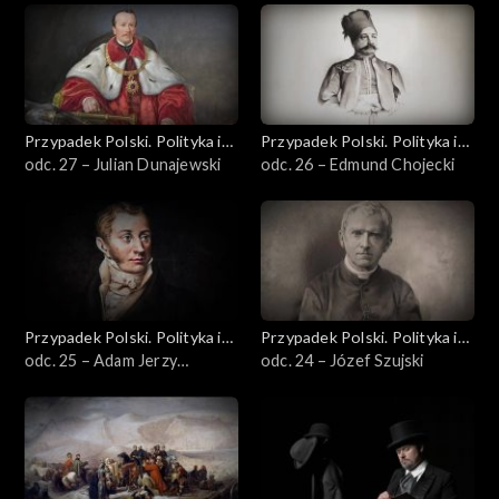
Przypadek Polski. Polityka i
Przypadek Polski. Polityka i
idee
odc. 27 – Julian Dunajewski
idee
odc. 26 – Edmund Chojecki
Przypadek Polski. Polityka i
Przypadek Polski. Polityka i
idee
odc. 25 – Adam Jerzy
idee
odc. 24 – Józef Szujski
Czartoryski