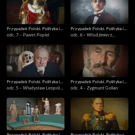
Przypadek Polski. Polityka i
Przypadek Polski. Polityka i
idee
odc. 7 – Paweł Popiel
idee
odc. 6 – Włodzimierz
Bączkowski
Przypadek Polski. Polityka i
Przypadek Polski. Polityka i
idee
odc. 5 – Władysław Leopold
idee
odc. 4 – Zygmunt Golian
Jaworski
Przypadek Polski. Polityka i
Przypadek Polski. Polityka i