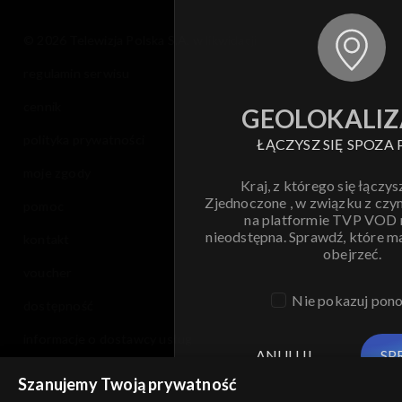
© 2026 Telewizja Polska S.A. w likwidacji
regulamin serwisu
cennik
GEOLOKALIZ
polityka prywatności
ŁĄCZYSZ SIĘ SPOZA 
moje zgody
Kraj, z którego się łączys
Zjednoczone , w związku z czy
pomoc
na platformie TVP VOD
nieodstępna. Sprawdź, które m
kontakt
obejrzeć.
voucher
Nie pokazuj pon
dostępność
informacje o dostawcy usług
ANULUJ
SP
Szanujemy Twoją prywatność