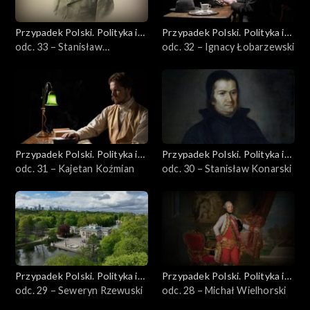
Przypadek Polski. Polityka i
Przypadek Polski. Polityka i
idee
odc. 33 – Stanisław
idee
odc. 32 – Ignacy Łobarzewski
Estreicher
Przypadek Polski. Polityka i
Przypadek Polski. Polityka i
idee
odc. 31 – Kajetan Koźmian
idee
odc. 30 – Stanisław Konarski
Przypadek Polski. Polityka i
Przypadek Polski. Polityka i
idee
odc. 29 – Seweryn Rzewuski
idee
odc. 28 – Michał Wielhorski