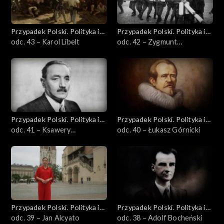
Przypadek Polski. Polityka i
Przypadek Polski. Polityka i
idee
odc. 43 – Karol Libelt
idee
odc. 42 – Zygmunt
Wojciechowski
Przypadek Polski. Polityka i
Przypadek Polski. Polityka i
idee
odc. 41 – Ksawery
idee
odc. 40 – Łukasz Górnicki
Pruszyński
Przypadek Polski. Polityka i
Przypadek Polski. Polityka i
idee
odc. 39 – Jan Alcyato
idee
odc. 38 – Adolf Bocheński