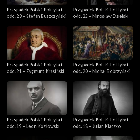
Przypadek Polski. Polityka i
Przypadek Polski. Polityka i
idee
odc. 23 – Stefan Buszczyński
idee
odc. 22 – Mirosław Dzielski
Przypadek Polski. Polityka i
Przypadek Polski. Polityka i
idee
odc. 21 – Zygmunt Krasiński
idee
odc. 20 – Michał Bobrzyński
Przypadek Polski. Polityka i
Przypadek Polski. Polityka i
idee
odc. 19 – Leon Kozłowski
idee
odc. 18 – Julian Klaczko