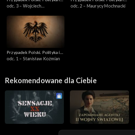
idee
odc. 3 – Wojciech
idee
odc. 2 – Maurycy Mochnacki
Dzieduszycki
Przypadek Polski. Polityka i
idee
odc. 1 – Stanisław Koźmian
Rekomendowane dla Ciebie