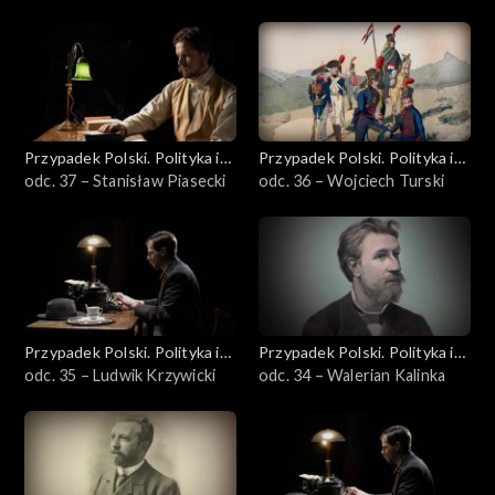
Przypadek Polski. Polityka i
Przypadek Polski. Polityka i
idee
odc. 37 – Stanisław Piasecki
idee
odc. 36 – Wojciech Turski
Przypadek Polski. Polityka i
Przypadek Polski. Polityka i
idee
odc. 35 – Ludwik Krzywicki
idee
odc. 34 – Walerian Kalinka