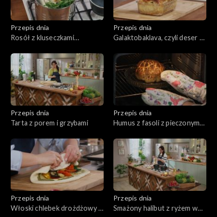
Przepis dnia
Przepis dnia
Rosół z kluseczkami
Galaktobaklava, czyli deser z
serowymi
budyniem i orzechami
Przepis dnia
Przepis dnia
Tarta z porem i grzybami
Humus z fasoli z pieczonym
kalafiorem
Przepis dnia
Przepis dnia
Włoski chlebek drożdżowy z
Smażony halibut z ryżem w