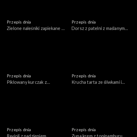
Przepis dnia
Przepis dnia
Zielone naleśniki zapiekane z
Dorsz z patelni z maślanym
serem z grillowanymi
sosem i chrupiącymi
warzywami
warzywami
Przepis dnia
Przepis dnia
Piklowany kurczak z
Krucha tarta ze śliwkami i
marchewką w curry
cynamonem
Przepis dnia
Przepis dnia
Ravioli z nadzieniem
Zupa krem z topinamburu