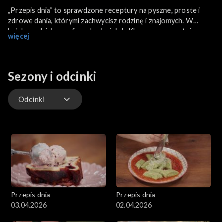
„Przepis dnia” to sprawdzone receptury na pyszne, proste i
zdrowe dania, którymi zachwycisz rodzinę i znajomych. W
każdym odcinku szefowa kuchni, Jola Kleser, zaprezentuje
więcej
przygotowanie jednej potrawy od początku do końca. Pokaże
jak oszczędzić w kuchni czas i jak efektownie zaprezentować
danie. Podzieli się swoim doświadczeniem i zdradzi sekrety,
które pomogą widzom osiągnąć kulinarny sukces.
Sezony i odcinki
Odcinki
Odcinki
Przepis dnia
Przepis dnia
03.04.2026
02.04.2026