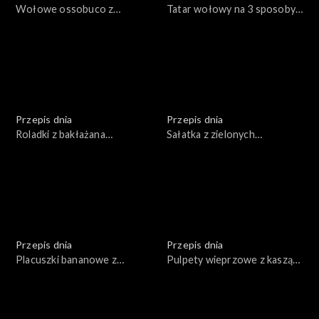
Wołowe ossobuco z
Tatar wołowy na 3 sposoby
warzywami
(klasyczny, azjatycki, z
burakami i prażoną cebulą)
Przepis dnia
Przepis dnia
Roladki z bakłażana
Sałatka z zielonych
nadziewane serem,
sezonowych warzyw z
zapiekane w sosie
dodatkiem ryby z sosem z
pomidorowym
avocado
Przepis dnia
Przepis dnia
Placuszki bananowe z
Pulpety wieprzowe z kaszą
płatkami owsianymi,
pęczak i surówką z młodej
owocami, miodem, orzechami
kapusty