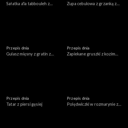
Sałatka a'la tabbouleh z
Zupa cebulowa z grzanką z
pieczonego kalafiora
tartym serem
Przepis dnia
Przepis dnia
Gulasz mięsny z gratin z
Zapiekane gruszki z kozim
ziemniaków
serem, miodem i orzechami
Przepis dnia
Przepis dnia
Tatar z piersi gęsiej
Polędwiczki w rozmarynie z
puree pietruszkowym i
karmelizowanymi burakami