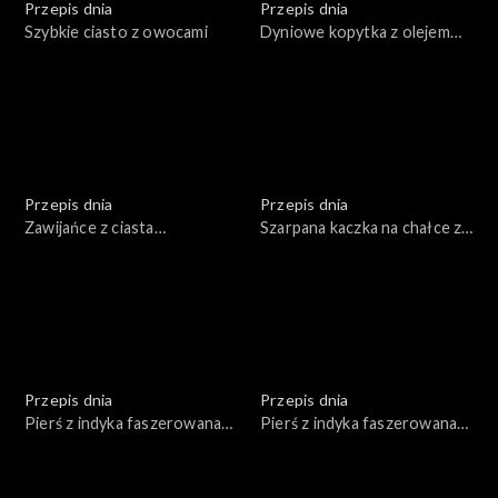
Przepis dnia
Przepis dnia
Szybkie ciasto z owocami
Dyniowe kopytka z olejem
lnianym i orzechami włoskimi
Przepis dnia
Przepis dnia
Zawijańce z ciasta
Szarpana kaczka na chałce z
fransuskiego czerwonym
jabłkami
pesto, z olejem rzepakowym
Przepis dnia
Przepis dnia
Pierś z indyka faszerowana
Pierś z indyka faszerowana
warzywami i serem
warzywami i serem