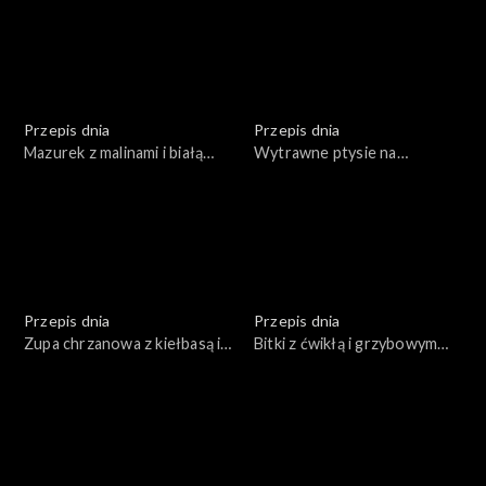
Przepis dnia
Przepis dnia
Mazurek z malinami i białą
Wytrawne ptysie na
czekoladą
świąteczny stół
Przepis dnia
Przepis dnia
Zupa chrzanowa z kiełbasą i
Bitki z ćwikłą i grzybowym
jajkiem
kaszotto