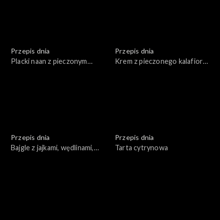
Przepis dnia
Przepis dnia
Placki naan z pieczonym
Krem z pieczonego kalafiora
kalafiorem
z pieczonymi winogronami i
wędzoną rybą
Przepis dnia
Przepis dnia
Bajgle z jajkami, wędlinami,
Tarta cytrynowa
łososiem w towarzystwie
warzyw i sosów