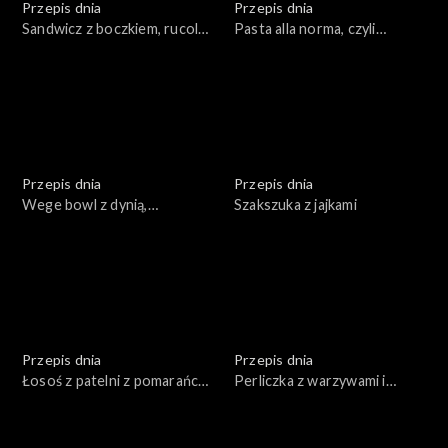
Przepis dnia
Przepis dnia
Sandwicz z boczkiem, rucolą i
Pasta alla norma, czyli
majonezem
sycylijski makaron z
bakłażanem
Przepis dnia
Przepis dnia
Wege bowl z dynią,
Szakszuka z jajkami
orzechami i bulgurem z
sosem majonezowym
Przepis dnia
Przepis dnia
Łosoś z patelni z pomarańczą
Perliczka z warzywami i
z fenkułem
mandarynkami