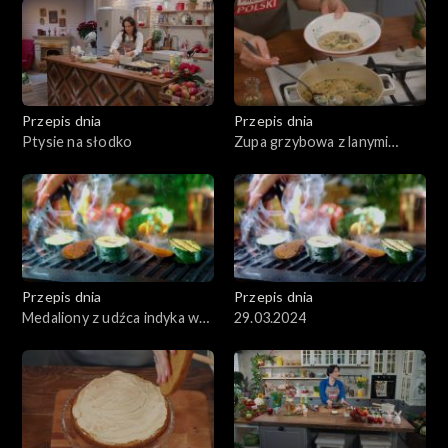
Przepis dnia
Przepis dnia
Ptysie na słodko
Zupa grzybowa z lanymi
kluskami
Przepis dnia
Przepis dnia
Medaliony z udźca indyka w
29.03.2024
sosie śmietanowym