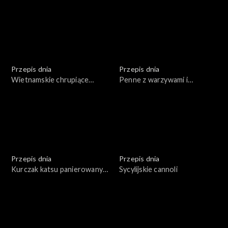
piekarnika (w papierze do
sosem orzechowym
pieczenia)
Przepis dnia
Przepis dnia
Wietnamskie chrupiące
Penne z warzywami i
naleśniki na mące ryżowej z
krewetkami
ziołami i sosem
Przepis dnia
Przepis dnia
Kurczak katsu panierowany
Sycylijskie cannoli
w bułce panko