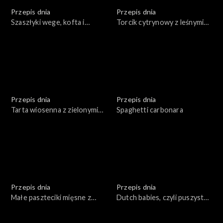
Przepis dnia
Przepis dnia
Szaszłyki wege, kofta i
Torcik cytrynowy z leśnymi
souvlaki
owocami
Przepis dnia
Przepis dnia
Tarta wiosenna z zielonymi
Spaghetti carbonara
warzywami z jajkami oraz
sosem tatarskim
Przepis dnia
Przepis dnia
Małe paszteciki mięsne z
Dutch babies, czyli puszysty
dipem na bazie sosu
naleśnik z piekarnika
chrzanowego