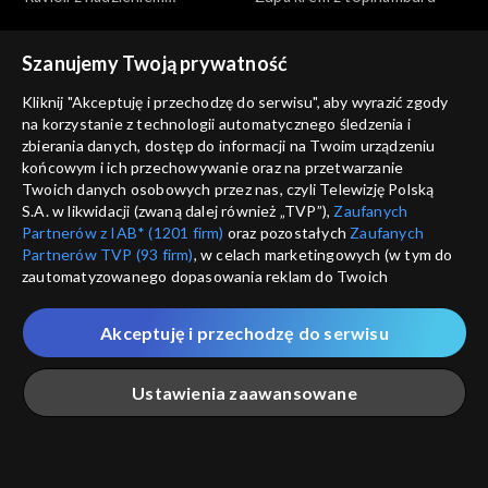
dyniowym
Szanujemy Twoją prywatność
Kliknij "Akceptuję i przechodzę do serwisu", aby wyrazić zgody
na korzystanie z technologii automatycznego śledzenia i
zbierania danych, dostęp do informacji na Twoim urządzeniu
Przepis dnia
Przepis dnia
końcowym i ich przechowywanie oraz na przetwarzanie
Krewetki z masłem,
Tarta z grzybami, porem i
Twoich danych osobowych przez nas, czyli Telewizję Polską
czosnkiem i pietruszką
serem (+ ew. boczek)
S.A. w likwidacji (zwaną dalej również „TVP”),
Zaufanych
Partnerów z IAB* (1201 firm)
oraz pozostałych
Zaufanych
Partnerów TVP (93 firm)
, w celach marketingowych (w tym do
zautomatyzowanego dopasowania reklam do Twoich
zainteresowań i mierzenia ich skuteczności) i pozostałych,
które wskazujemy poniżej, a także zgody na udostępnianie
Akceptuję i przechodzę do serwisu
przez nas identyfikatora PPID do Google.
Przepis dnia
Przepis dnia
Twoje dane osobowe zbierane podczas odwiedzania przez
Kurczak pieczony w całości z
Sałatka z pieczonych warzyw
Ustawienia zaawansowane
Ciebie naszych
poszczególnych serwisów
zwanych dalej
chrupiącą maślaną skórką
jesiennych z chipsami z
„Portalem”, w tym informacje zapisywane za pomocą
jarmużu
technologii takich jak: pliki cookie, sygnalizatory WWW lub
innych podobnych technologii umożliwiających świadczenie
Główna
Szukaj
Moja lista
Na żywo
Więcej
dopasowanych i bezpiecznych usług, personalizację treści