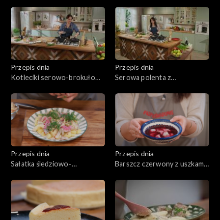
szynką i grillowanymi
stylu azjatyckim
warzywami
Przepis dnia
Przepis dnia
Kotleciki serowo-brokułowe
Serowa polenta z
z karmelizowanymi burakami
grzybowym ragout
Przepis dnia
Przepis dnia
Sałatka śledziowo-
Barszcz czerwony z uszkami
ziemniaczana
grzybowymi