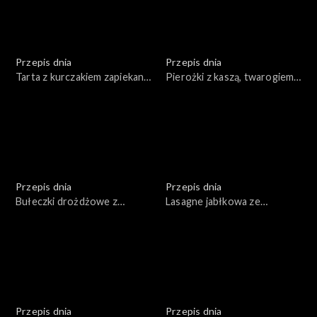
Przepis dnia
Przepis dnia
Tarta z kurczakiem zapiekana
Pierożki z kaszą, twarogiem
ze szpinakiem i warzywami
wędzonym i emulsją ziołową
Przepis dnia
Przepis dnia
Bułeczki drożdżowe z
Lasagne jabłkowa ze
warzywami i serem
śmietanką i sosem
cynamonowym
Przepis dnia
Przepis dnia