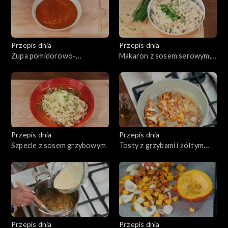
Przepis dnia
Przepis dnia
Zupa pomidorowo-
Makaron z sosem serowym,
paprykowa
tzw. Mac & Cheese
Przepis dnia
Przepis dnia
Szpecle z sosem grzybowym
Tosty z grzybami i żółtym
serem
Przepis dnia
Przepis dnia