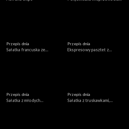
chateaubriand
Przepis dnia
Przepis dnia
Sałatka francuska ze
Ekspresowy pasztet z
schabem i marynowanymi
wątróbki indyczej z konfiturą
pieczarkami
morelową
Przepis dnia
Przepis dnia
Sałatka z młodych
Sałatka z truskawkami,
ziemniaków
rucolą, serem feta,
orzechami