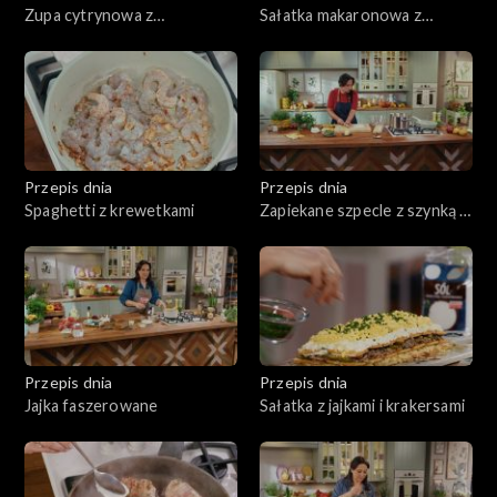
Zupa cytrynowa z
Sałatka makaronowa z
makaronem
pieczoną dynią i twarogiem
Przepis dnia
Przepis dnia
Spaghetti z krewetkami
Zapiekane szpecle z szynką i
żółtym serem
Przepis dnia
Przepis dnia
Jajka faszerowane
Sałatka z jajkami i krakersami