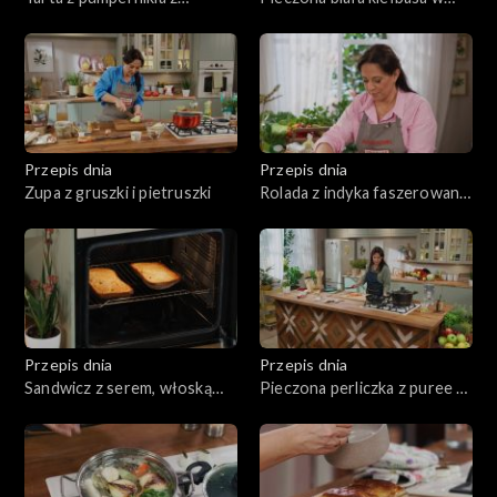
twarogiem i wędzoną rybą
sosie śmietanowym
Przepis dnia
Przepis dnia
Zupa z gruszki i pietruszki
Rolada z indyka faszerowana
grzybami, z kaszą i
marchewką
Przepis dnia
Przepis dnia
Sandwicz z serem, włoską
Pieczona perliczka z puree z
mortadelą, marynowaną
białych warzyw
czerwoną cebulą