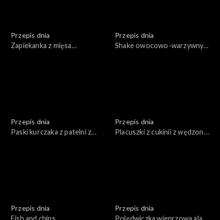
Przepis dnia
Przepis dnia
Zapiekanka z mięsa
Shake owocowo-warzywny z
mielonego w sosie
dodatkiem zbóż i orzechów
pomidorowym przykryta
w trzech odsłonach
ziemniakami
Przepis dnia
Przepis dnia
Paski kurczaka z patelni z
Placuszki z cukinii z wędzoną
warzywami i kaszą
rybą i twarogiem
Przepis dnia
Przepis dnia
Fish and chips
Polędwiczka wieprzowa ala