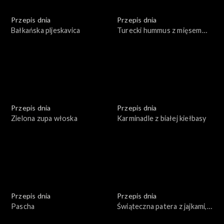
Przepis dnia
Przepis dnia
Bałkańska pljeskavica
Turecki hummus z mięsem
wołowym
Przepis dnia
Przepis dnia
Zielona zupa włoska
Karminadle z białej kiełbasy
Przepis dnia
Przepis dnia
Pascha
Świąteczna patera z jajkami,
rybą i warzywami