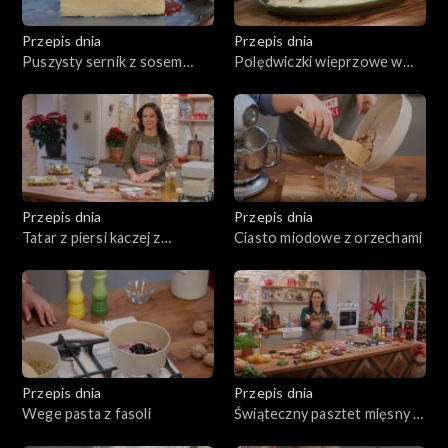
Przepis dnia
Przepis dnia
Puszysty sernik z sosem
Polędwiczki wieprzowe w
śliwkowym
sosie z zielonym pieprzem z
kopytkami
Przepis dnia
Przepis dnia
Tatar z piersi kaczej z
Ciasto miodowe z orzechami
chrustem ziemniaczanym
Przepis dnia
Przepis dnia
Wege pasta z fasoli
Świąteczny pasztet mięsny z
sosem żurawinowym