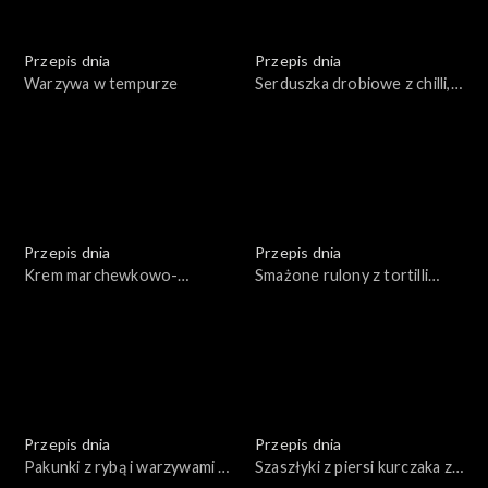
Przepis dnia
Przepis dnia
Warzywa w tempurze
Serduszka drobiowe z chilli,
czosnkiem i kolendrą
Przepis dnia
Przepis dnia
Krem marchewkowo-
Smażone rulony z tortilli
pomarańczowy z
nadziewane kurczakiem i
grillowanymi marchewkami
serem z pastą z awokado
Przepis dnia
Przepis dnia
Pakunki z rybą i warzywami z
Szaszłyki z piersi kurczaka z