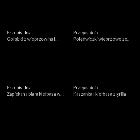
Przepis dnia
Przepis dnia
Gołąbki z wieprzowiną i
Polędwiczki wieprzowe ze
pęczakiem w sosie
śliwką zawijane w boczku
grzybowym
Przepis dnia
Przepis dnia
Zapiekana biała kiełbasa w
Kaszanka i kiełbasa z grilla
sosie chrzanowym