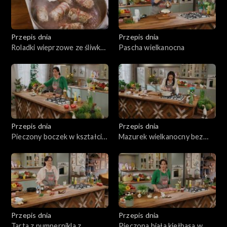
Przepis dnia
Przepis dnia
Roladki wieprzowe ze śliwką
Pascha wielkanocna
z puree pietruszkowym
Przepis dnia
Przepis dnia
Pieczony boczek w kształcie
Mazurek wielkanocny bez
rolady
pieczenia
Przepis dnia
Przepis dnia
Tarta z pumpernikla z
Pieczona biała kiełbasa w