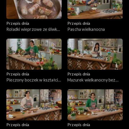
Przepis dnia
Przepis dnia
Roladki wieprzowe ze śliwką
Pascha wielkanocna
z puree pietruszkowym
Przepis dnia
Przepis dnia
Pieczony boczek w kształcie
Mazurek wielkanocny bez
rolady
pieczenia
Przepis dnia
Przepis dnia