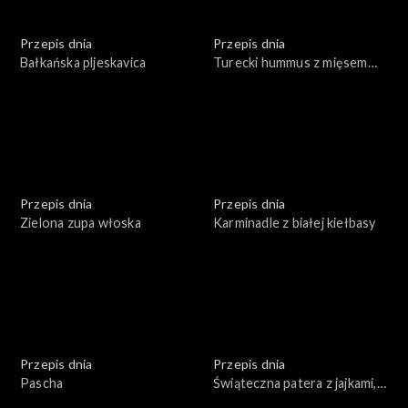
Przepis dnia
Przepis dnia
Bałkańska pljeskavica
Turecki hummus z mięsem
wołowym
Przepis dnia
Przepis dnia
Zielona zupa włoska
Karminadle z białej kiełbasy
Przepis dnia
Przepis dnia
Pascha
Świąteczna patera z jajkami,
rybą i warzywami