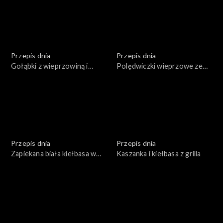
Przepis dnia
Przepis dnia
Gołąbki z wieprzowiną i
Polędwiczki wieprzowe ze
pęczakiem w sosie
śliwką zawijane w boczku
grzybowym
Przepis dnia
Przepis dnia
Zapiekana biała kiełbasa w
Kaszanka i kiełbasa z grilla
sosie chrzanowym