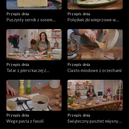
Przepis dnia
Przepis dnia
Puszysty sernik z sosem
Polędwiczki wieprzowe w
śliwkowym
sosie z zielonym pieprzem z
kopytkami
Przepis dnia
Przepis dnia
Tatar z piersi kaczej z
Ciasto miodowe z orzechami
chrustem ziemniaczanym
Przepis dnia
Przepis dnia
Wege pasta z fasoli
Świąteczny pasztet mięsny z
sosem żurawinowym