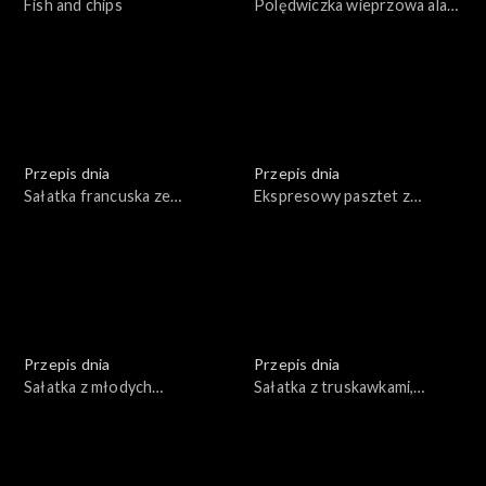
Fish and chips
Polędwiczka wieprzowa ala
chateaubriand
Przepis dnia
Przepis dnia
Sałatka francuska ze
Ekspresowy pasztet z
schabem i marynowanymi
wątróbki indyczej z konfiturą
pieczarkami
morelową
Przepis dnia
Przepis dnia
Sałatka z młodych
Sałatka z truskawkami,
ziemniaków
rucolą, serem feta,
orzechami