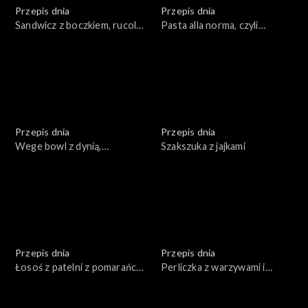
Przepis dnia
Przepis dnia
Sandwicz z boczkiem, rucolą i
Pasta alla norma, czyli
majonezem
sycylijski makaron z
bakłażanem
Przepis dnia
Przepis dnia
Wege bowl z dynią,
Szakszuka z jajkami
orzechami i bulgurem z
sosem majonezowym
Przepis dnia
Przepis dnia
Łosoś z patelni z pomarańczą
Perliczka z warzywami i
z fenkułem
mandarynkami