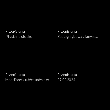
Przepis dnia
Przepis dnia
Ptysie na słodko
Zupa grzybowa z lanymi
kluskami
Przepis dnia
Przepis dnia
Medaliony z udźca indyka w
29.03.2024
sosie śmietanowym