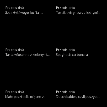
Przepis dnia
Przepis dnia
Szaszłyki wege, kofta i
Torcik cytrynowy z leśnymi
souvlaki
owocami
Przepis dnia
Przepis dnia
Tarta wiosenna z zielonymi
Spaghetti carbonara
warzywami z jajkami oraz
sosem tatarskim
Przepis dnia
Przepis dnia
Małe paszteciki mięsne z
Dutch babies, czyli puszysty
dipem na bazie sosu
naleśnik z piekarnika
chrzanowego