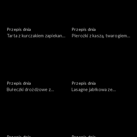
Przepis dnia
Przepis dnia
Tarta z kurczakiem zapiekana
Pierożki z kaszą, twarogiem
ze szpinakiem i warzywami
wędzonym i emulsją ziołową
Przepis dnia
Przepis dnia
Bułeczki drożdżowe z
Lasagne jabłkowa ze
warzywami i serem
śmietanką i sosem
cynamonowym
Przepis dnia
Przepis dnia