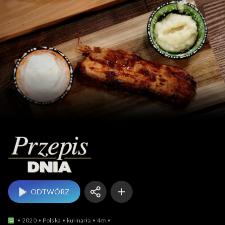
Przepis dnia
ODTWÓRZ
2020
Polska
kulinaria
4m