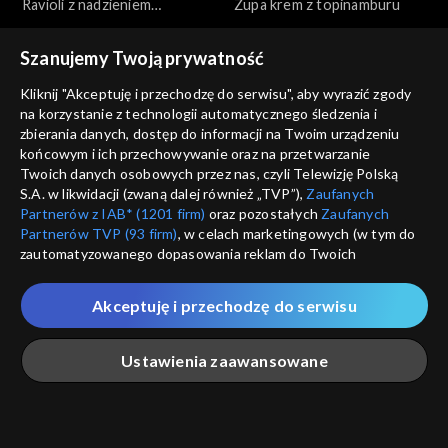
Ravioli z nadzieniem
Zupa krem z topinamburu
dyniowym
Szanujemy Twoją prywatność
Kliknij "Akceptuję i przechodzę do serwisu", aby wyrazić zgody
na korzystanie z technologii automatycznego śledzenia i
zbierania danych, dostęp do informacji na Twoim urządzeniu
końcowym i ich przechowywanie oraz na przetwarzanie
Przepis dnia
Przepis dnia
Twoich danych osobowych przez nas, czyli Telewizję Polską
Krewetki z masłem,
Tarta z grzybami, porem i
S.A. w likwidacji (zwaną dalej również „TVP”),
Zaufanych
czosnkiem i pietruszką
serem (+ ew. boczek)
Partnerów z IAB* (1201 firm)
oraz pozostałych
Zaufanych
Partnerów TVP (93 firm)
, w celach marketingowych (w tym do
zautomatyzowanego dopasowania reklam do Twoich
zainteresowań i mierzenia ich skuteczności) i pozostałych,
które wskazujemy poniżej, a także zgody na udostępnianie
Akceptuję i przechodzę do serwisu
przez nas identyfikatora PPID do Google.
Przepis dnia
Przepis dnia
Twoje dane osobowe zbierane podczas odwiedzania przez
Kurczak pieczony w całości z
Sałatka z pieczonych warzyw
Ustawienia zaawansowane
Ciebie naszych
poszczególnych serwisów
zwanych dalej
chrupiącą maślaną skórką
jesiennych z chipsami z
„Portalem”, w tym informacje zapisywane za pomocą
jarmużu
technologii takich jak: pliki cookie, sygnalizatory WWW lub
innych podobnych technologii umożliwiających świadczenie
Główna
Szukaj
Moja lista
Na żywo
Więcej
dopasowanych i bezpiecznych usług, personalizację treści