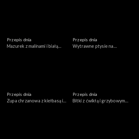
Przepis dnia
Przepis dnia
Mazurek z malinami i białą
Wytrawne ptysie na
czekoladą
świąteczny stół
Przepis dnia
Przepis dnia
Zupa chrzanowa z kiełbasą i
Bitki z ćwikłą i grzybowym
jajkiem
kaszotto