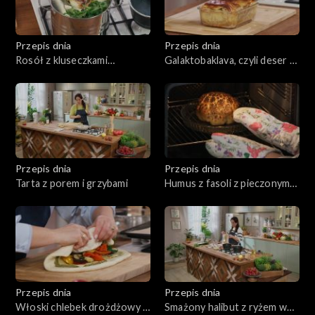
Przepis dnia
Przepis dnia
Rosół z kluseczkami
Galaktobaklava, czyli deser z
serowymi
budyniem i orzechami
Przepis dnia
Przepis dnia
Tarta z porem i grzybami
Humus z fasoli z pieczonym
kalafiorem
Przepis dnia
Przepis dnia
Włoski chlebek drożdżowy z
Smażony halibut z ryżem w