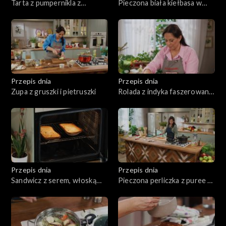
Tarta z pumpernikla z
Pieczona biała kiełbasa w
twarogiem i wędzoną rybą
sosie śmietanowym
Przepis dnia
Przepis dnia
Zupa z gruszki i pietruszki
Rolada z indyka faszerowana
grzybami, z kaszą i
marchewką
Przepis dnia
Przepis dnia
Sandwicz z serem, włoską
Pieczona perliczka z puree z
mortadelą, marynowaną
białych warzyw
czerwoną cebulą