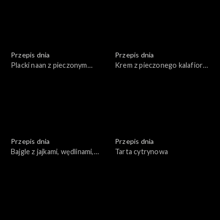
Przepis dnia
Przepis dnia
Placki naan z pieczonym
Krem z pieczonego kalafiora
kalafiorem
z pieczonymi winogronami i
wędzoną rybą
Przepis dnia
Przepis dnia
Bajgle z jajkami, wędlinami,
Tarta cytrynowa
łososiem w towarzystwie
warzyw i sosów