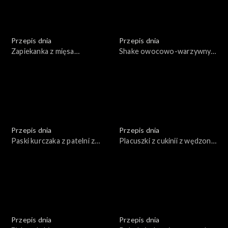
Przepis dnia
Przepis dnia
Zapiekanka z mięsa
Shake owocowo-warzywny z
mielonego w sosie
dodatkiem zbóż i orzechów
pomidorowym przykryta
w trzech odsłonach
ziemniakami
Przepis dnia
Przepis dnia
Paski kurczaka z patelni z
Placuszki z cukinii z wędzoną
warzywami i kaszą
rybą i twarogiem
Przepis dnia
Przepis dnia