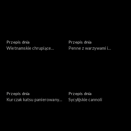
piekarnika (w papierze do
sosem orzechowym
pieczenia)
Przepis dnia
Przepis dnia
Wietnamskie chrupiące
Penne z warzywami i
naleśniki na mące ryżowej z
krewetkami
ziołami i sosem
Przepis dnia
Przepis dnia
Kurczak katsu panierowany
Sycylijskie cannoli
w bułce panko