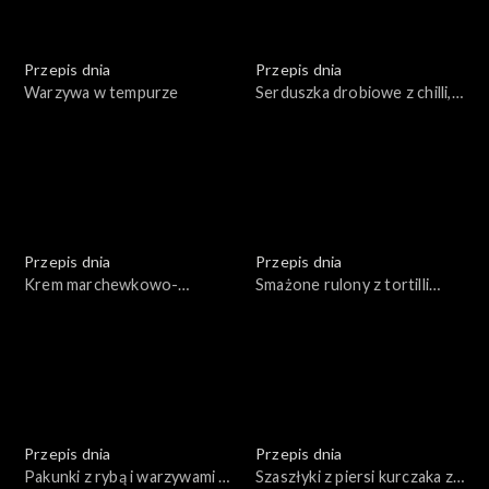
Przepis dnia
Przepis dnia
Warzywa w tempurze
Serduszka drobiowe z chilli,
czosnkiem i kolendrą
Przepis dnia
Przepis dnia
Krem marchewkowo-
Smażone rulony z tortilli
pomarańczowy z
nadziewane kurczakiem i
grillowanymi marchewkami
serem z pastą z awokado
Przepis dnia
Przepis dnia
Pakunki z rybą i warzywami z
Szaszłyki z piersi kurczaka z