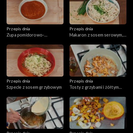
naciowym
Przepis dnia
Przepis dnia
Zupa pomidorowo-
Makaron z sosem serowym,
paprykowa
tzw. Mac & Cheese
Przepis dnia
Przepis dnia
Szpecle z sosem grzybowym
Tosty z grzybami i żółtym
serem