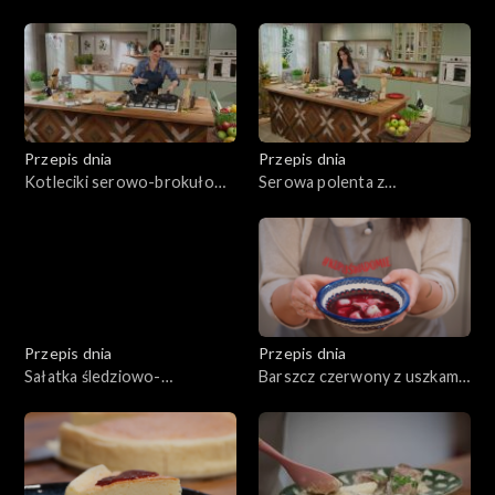
szynką i grillowanymi
stylu azjatyckim
warzywami
Przepis dnia
Przepis dnia
Kotleciki serowo-brokułowe
Serowa polenta z
z karmelizowanymi burakami
grzybowym ragout
Przepis dnia
Przepis dnia
Sałatka śledziowo-
Barszcz czerwony z uszkami
ziemniaczana
grzybowymi