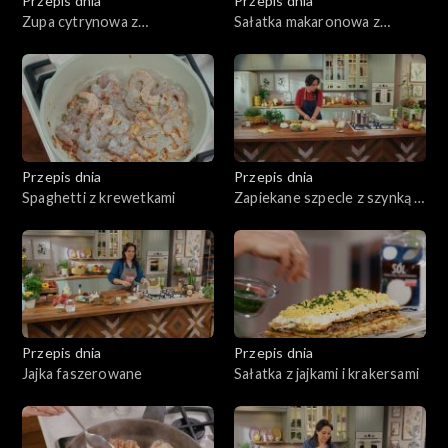
Przepis dnia
Przepis dnia
Zupa cytrynowa z
Sałatka makaronowa z
makaronem
pieczoną dynią i twarogiem
Przepis dnia
Przepis dnia
Spaghetti z krewetkami
Zapiekane szpecle z szynką i
żółtym serem
Przepis dnia
Przepis dnia
Jajka faszerowane
Sałatka z jajkami i krakersami