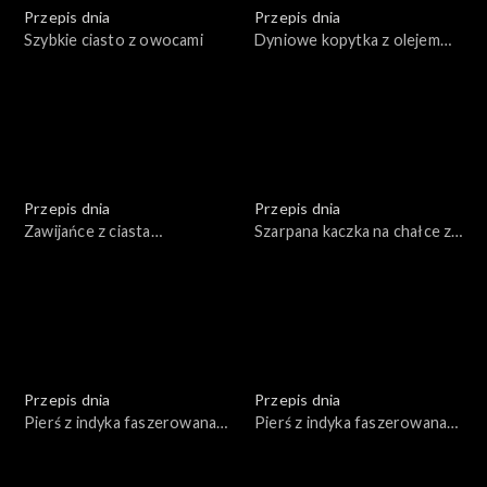
Przepis dnia
Przepis dnia
Szybkie ciasto z owocami
Dyniowe kopytka z olejem
lnianym i orzechami włoskimi
Przepis dnia
Przepis dnia
Zawijańce z ciasta
Szarpana kaczka na chałce z
fransuskiego czerwonym
jabłkami
pesto, z olejem rzepakowym
Przepis dnia
Przepis dnia
Pierś z indyka faszerowana
Pierś z indyka faszerowana
warzywami i serem
warzywami i serem