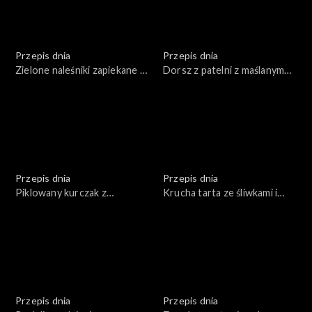
Przepis dnia
Przepis dnia
Zielone naleśniki zapiekane z
Dorsz z patelni z maślanym
serem z grillowanymi
sosem i chrupiącymi
warzywami
warzywami
Przepis dnia
Przepis dnia
Piklowany kurczak z
Krucha tarta ze śliwkami i
marchewką w curry
cynamonem
Przepis dnia
Przepis dnia