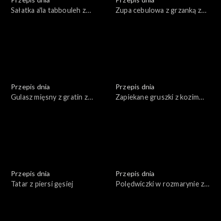
Sałatka a'la tabbouleh z
Zupa cebulowa z grzanką z
pieczonego kalafiora
tartym serem
Przepis dnia
Przepis dnia
Gulasz mięsny z gratin z
Zapiekane gruszki z kozim
ziemniaków
serem, miodem i orzechami
Przepis dnia
Przepis dnia
Tatar z piersi gęsiej
Polędwiczki w rozmarynie z
puree pietruszkowym i
karmelizowanymi burakami