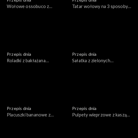
Wołowe ossobuco z
Tatar wołowy na 3 sposoby
warzywami
(klasyczny, azjatycki, z
burakami i prażoną cebulą)
Przepis dnia
Przepis dnia
Roladki z bakłażana
Sałatka z zielonych
nadziewane serem,
sezonowych warzyw z
zapiekane w sosie
dodatkiem ryby z sosem z
pomidorowym
avocado
Przepis dnia
Przepis dnia
Placuszki bananowe z
Pulpety wieprzowe z kaszą
płatkami owsianymi,
pęczak i surówką z młodej
owocami, miodem, orzechami
kapusty