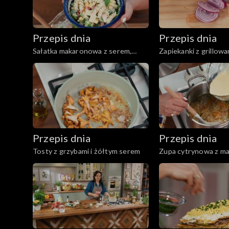
Przepis dnia
Przepis dnia
Sałatka makaronowa z serem,
Zapiekanki z grillow
wędzonym kurczakiem i selerem
warzywami oraz ser
naciowym
Przepis dnia
Przepis dnia
Tosty z grzybami i żółtym serem
Zupa cytrynowa z m