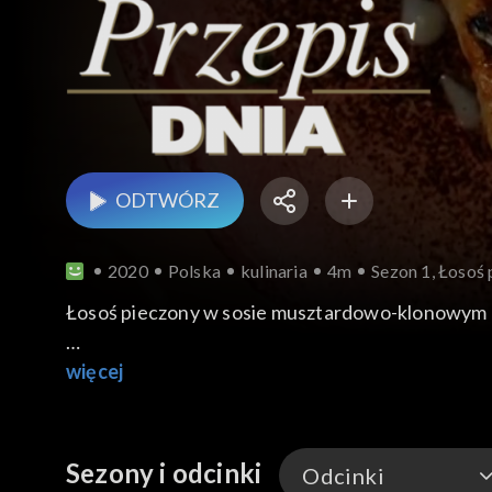
ODTWÓRZ
2020
Polska
kulinaria
4m
Sezon 1, Łosoś
Łosoś pieczony w sosie musztardowo-klonowym
3 steki z łososia w dzwonkach po 300g
więcej
200g musztardy
100ml syropu klonowego
1 kromka pieczywa tostowego
Sezony i odcinki
Odcinki