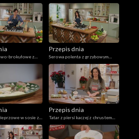
rzechami
nia
Przepis dnia
rowo-brokułowe z
Serowa polenta z grzybowym
ymi burakami
ragout
nia
Przepis dnia
wieprzowe w sosie z
Tatar z piersi kaczej z chrustem
przem z kopytkami
ziemniaczanym