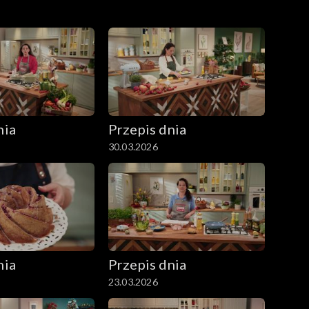
minut na dużym żarze lub w 250st 10 minut na
nia
Przepis dnia
30.03.2026
nia
Przepis dnia
23.03.2026