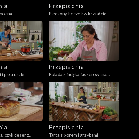
nia
Przepis dnia
anocna
Pieczony boczek w kształcie
rolady
nia
Przepis dnia
 i pietruszki
Rolada z indyka faszerowana
grzybami, z kaszą i marchewką
nia
Przepis dnia
, czyli deser z
Tarta z porem i grzybami