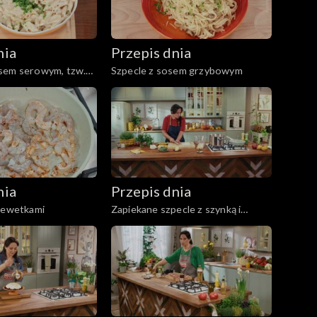
nia
Przepis dnia
sem serowym, tzw.
Szpecle z sosem grzybowym
e
nia
Przepis dnia
krewetkami
Zapiekane szpecle z szynką i
żółtym serem