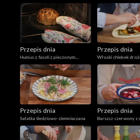
mortadelą, marynowaną czerwoną
białych warzyw
cebulą
Przepis dnia
Przepis dnia
Humus z fasoli z pieczonym
Włoski chlebek dro
kalafiorem
szynką i grillowanym
Przepis dnia
Przepis dnia
Sałatka śledziowo-ziemniaczana
Barszcz czerwony z 
grzybowymi