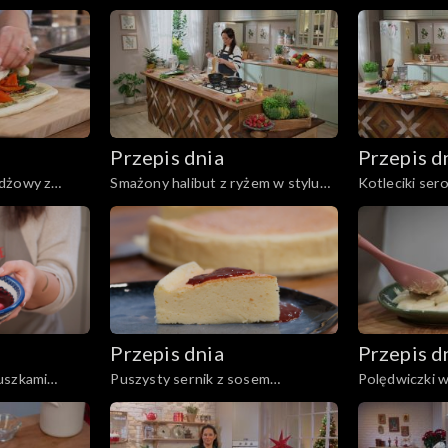
budyniem i o
Przepis dnia
Przepis d
żdżowy z
Smażony halibut z ryżem w stylu
Kotleciki se
i warzywami
azjatyckim
karmelizowan
Przepis dnia
Przepis d
uszkami
Puszysty sernik z sosem
Polędwiczki 
śliwkowym
zielonym pie