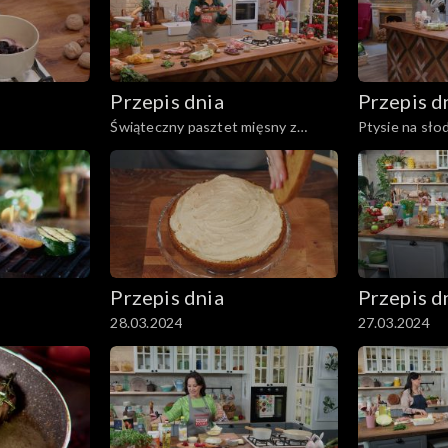
Przepis dnia
Przepis d
Świąteczny pasztet mięsny z
Ptysie na sło
sosem żurawinowym
Przepis dnia
Przepis d
28.03.2024
27.03.2024