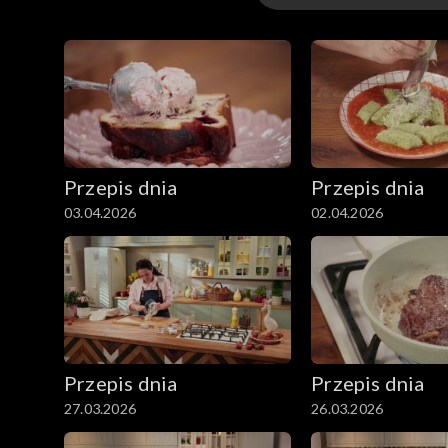
Pieczywo miksujemy z musztardą i syropem klono
Odcinki
termoobiegu. Podajemy z plastrem pomarańczy 
Przepis dnia
Przepis dnia
03.04.2026
02.04.2026
Przepis dnia
Przepis dnia
27.03.2026
26.03.2026