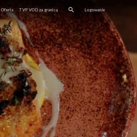
Oferta
TVP VOD za granicą
Logowanie