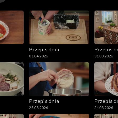
wym. Gotową masę wykładamy na łososia i grillujemy 15 
i skrapiamy dodatkowo syropem klonowym.
Przepis dnia
Przepis d
01.04.2026
31.03.2026
Przepis dnia
Przepis d
25.03.2026
24.03.2026