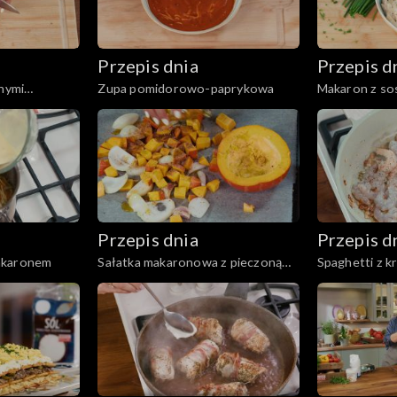
Przepis dnia
Przepis d
anymi
Zupa pomidorowo-paprykowa
Makaron z so
em
Mac & Chees
Przepis dnia
Przepis d
akaronem
Sałatka makaronowa z pieczoną
Spaghetti z 
dynią i twarogiem