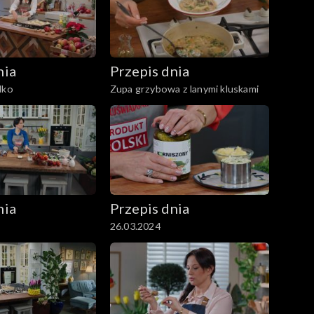
nia
Przepis dnia
dko
Zupa grzybowa z lanymi kluskami
nia
Przepis dnia
26.03.2024