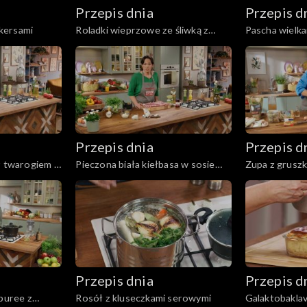
Przepis dnia
Przepis d
akersami
Roladki wieprzowe ze śliwką z
Pascha wielk
puree pietruszkowym
Przepis dnia
Przepis d
z twarogiem i
Pieczona biała kiełbasa w sosie
Zupa z gruszki
śmietanowym
Przepis dnia
Przepis d
 puree z
Rosół z kluseczkami serowymi
Galaktobaklava