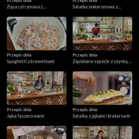
Przepis dnia
Przepis dnia
Zupa cytrynowa z
Sałatka makaronowa z
makaronem
pieczoną dynią i twarogiem
Przepis dnia
Przepis dnia
Spaghetti z krewetkami
Zapiekane szpecle z szynką i
żółtym serem
Przepis dnia
Przepis dnia
Jajka faszerowane
Sałatka z jajkami i krakersami