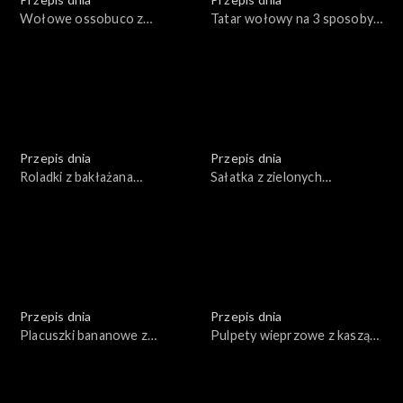
Wołowe ossobuco z
Tatar wołowy na 3 sposoby
warzywami
(klasyczny, azjatycki, z
burakami i prażoną cebulą)
Przepis dnia
Przepis dnia
Roladki z bakłażana
Sałatka z zielonych
nadziewane serem,
sezonowych warzyw z
zapiekane w sosie
dodatkiem ryby z sosem z
pomidorowym
avocado
Przepis dnia
Przepis dnia
Placuszki bananowe z
Pulpety wieprzowe z kaszą
płatkami owsianymi,
pęczak i surówką z młodej
owocami, miodem, orzechami
kapusty