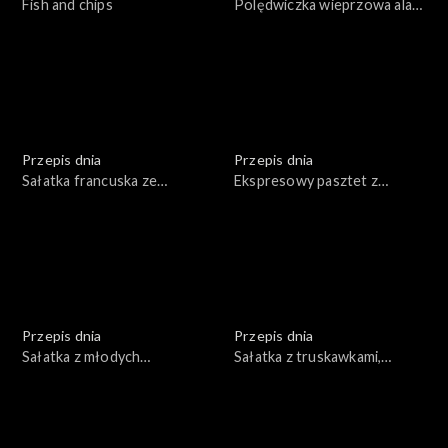
Fish and chips
Polędwiczka wieprzowa ala
chateaubriand
Przepis dnia
Przepis dnia
Sałatka francuska ze
Ekspresowy pasztet z
schabem i marynowanymi
wątróbki indyczej z konfiturą
pieczarkami
morelową
Przepis dnia
Przepis dnia
Sałatka z młodych
Sałatka z truskawkami,
ziemniaków
rucolą, serem feta,
orzechami