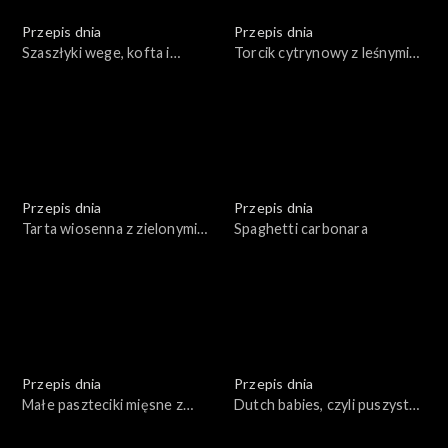
Przepis dnia
Przepis dnia
Szaszłyki wege, kofta i
Torcik cytrynowy z leśnymi
souvlaki
owocami
Przepis dnia
Przepis dnia
Tarta wiosenna z zielonymi
Spaghetti carbonara
warzywami z jajkami oraz
sosem tatarskim
Przepis dnia
Przepis dnia
Małe paszteciki mięsne z
Dutch babies, czyli puszysty
dipem na bazie sosu
naleśnik z piekarnika
chrzanowego