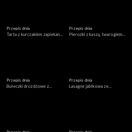
Przepis dnia
Przepis dnia
Tarta z kurczakiem zapiekana
Pierożki z kaszą, twarogiem
ze szpinakiem i warzywami
wędzonym i emulsją ziołową
Przepis dnia
Przepis dnia
Bułeczki drożdżowe z
Lasagne jabłkowa ze
warzywami i serem
śmietanką i sosem
cynamonowym
Przepis dnia
Przepis dnia