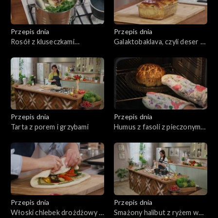
Przepis dnia
Przepis dnia
Rosół z kluseczkami
Galaktobaklava, czyli deser z
serowymi
budyniem i orzechami
Przepis dnia
Przepis dnia
Tarta z porem i grzybami
Humus z fasoli z pieczonym
kalafiorem
Przepis dnia
Przepis dnia
Włoski chlebek drożdżowy z
Smażony halibut z ryżem w