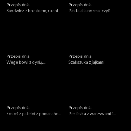
Przepis dnia
Przepis dnia
Sandwicz z boczkiem, rucolą i
Pasta alla norma, czyli
majonezem
sycylijski makaron z
bakłażanem
Przepis dnia
Przepis dnia
Wege bowl z dynią,
Szakszuka z jajkami
orzechami i bulgurem z
sosem majonezowym
Przepis dnia
Przepis dnia
Łosoś z patelni z pomarańczą
Perliczka z warzywami i
z fenkułem
mandarynkami