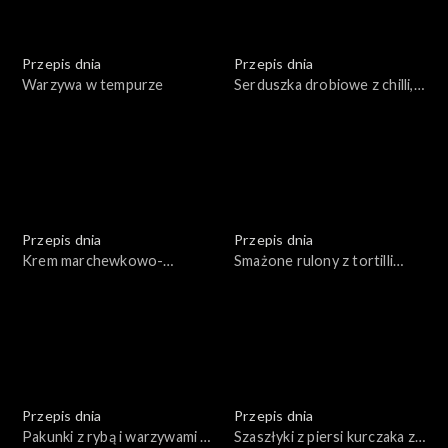
Przepis dnia
Przepis dnia
Warzywa w tempurze
Serduszka drobiowe z chilli,
czosnkiem i kolendrą
Przepis dnia
Przepis dnia
Krem marchewkowo-
Smażone rulony z tortilli
pomarańczowy z
nadziewane kurczakiem i
grillowanymi marchewkami
serem z pastą z awokado
Przepis dnia
Przepis dnia
Pakunki z rybą i warzywami z
Szaszłyki z piersi kurczaka z