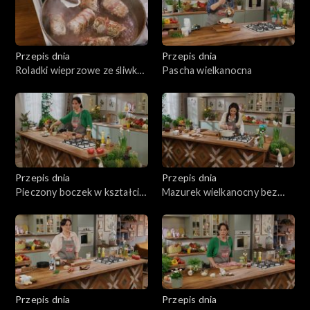
Przepis dnia
Przepis dnia
Roladki wieprzowe ze śliwką
Pascha wielkanocna
z puree pietruszkowym
Przepis dnia
Przepis dnia
Pieczony boczek w kształcie
Mazurek wielkanocny bez
rolady
pieczenia
Przepis dnia
Przepis dnia