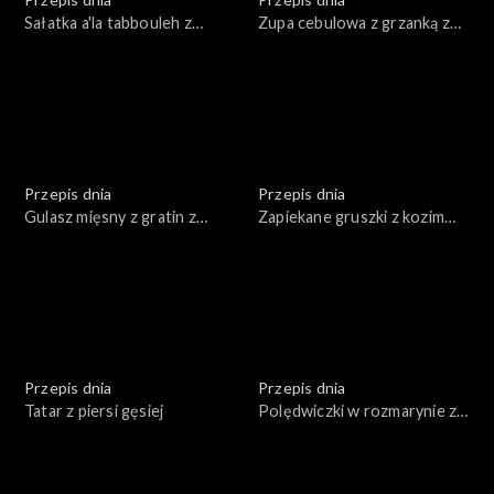
Sałatka a'la tabbouleh z
Zupa cebulowa z grzanką z
pieczonego kalafiora
tartym serem
Przepis dnia
Przepis dnia
Gulasz mięsny z gratin z
Zapiekane gruszki z kozim
ziemniaków
serem, miodem i orzechami
Przepis dnia
Przepis dnia
Tatar z piersi gęsiej
Polędwiczki w rozmarynie z
puree pietruszkowym i
karmelizowanymi burakami