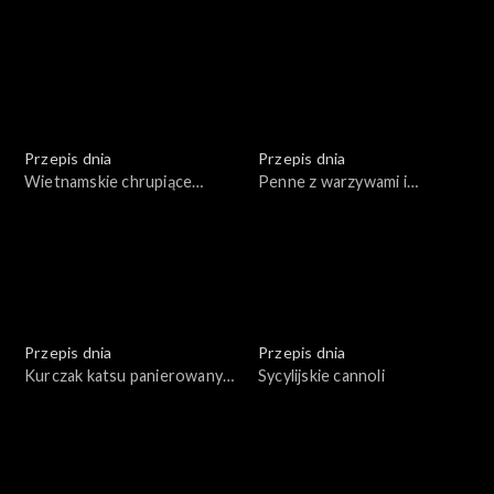
piekarnika (w papierze do
sosem orzechowym
pieczenia)
Przepis dnia
Przepis dnia
Wietnamskie chrupiące
Penne z warzywami i
naleśniki na mące ryżowej z
krewetkami
ziołami i sosem
Przepis dnia
Przepis dnia
Kurczak katsu panierowany
Sycylijskie cannoli
w bułce panko