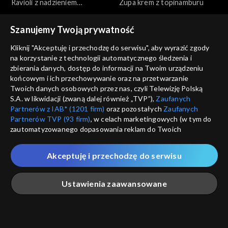
Ravioli z nadzieniem
Zupa krem z topinamburu
dyniowym
Szanujemy Twoją prywatność
Kliknij "Akceptuję i przechodzę do serwisu", aby wyrazić zgody
na korzystanie z technologii automatycznego śledzenia i
zbierania danych, dostęp do informacji na Twoim urządzeniu
końcowym i ich przechowywanie oraz na przetwarzanie
Przepis dnia
Przepis dnia
Twoich danych osobowych przez nas, czyli Telewizję Polską
Krewetki z masłem,
Tarta z grzybami, porem i
S.A. w likwidacji (zwaną dalej również „TVP”),
Zaufanych
czosnkiem i pietruszką
serem (+ ew. boczek)
Partnerów z IAB* (1201 firm)
oraz pozostałych
Zaufanych
Partnerów TVP (93 firm)
, w celach marketingowych (w tym do
zautomatyzowanego dopasowania reklam do Twoich
zainteresowań i mierzenia ich skuteczności) i pozostałych,
które wskazujemy poniżej, a także zgody na udostępnianie
Akceptuję i przechodzę do serwisu
przez nas identyfikatora PPID do Google.
Przepis dnia
Przepis dnia
Twoje dane osobowe zbierane podczas odwiedzania przez
Kurczak pieczony w całości z
Sałatka z pieczonych warzyw
Ustawienia zaawansowane
Ciebie naszych
poszczególnych serwisów
zwanych dalej
chrupiącą maślaną skórką
jesiennych z chipsami z
„Portalem”, w tym informacje zapisywane za pomocą
jarmużu
technologii takich jak: pliki cookie, sygnalizatory WWW lub
innych podobnych technologii umożliwiających świadczenie
Główna
Szukaj
Moja lista
Na żywo
Więcej
dopasowanych i bezpiecznych usług, personalizację treści