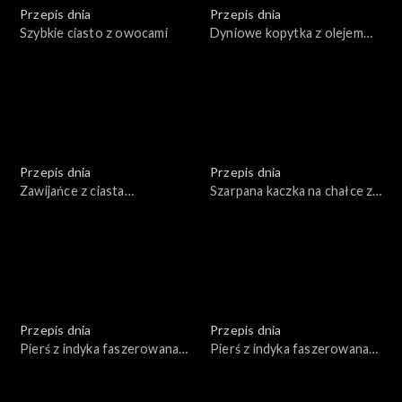
Przepis dnia
Przepis dnia
Szybkie ciasto z owocami
Dyniowe kopytka z olejem
lnianym i orzechami włoskimi
Przepis dnia
Przepis dnia
Zawijańce z ciasta
Szarpana kaczka na chałce z
fransuskiego czerwonym
jabłkami
pesto, z olejem rzepakowym
Przepis dnia
Przepis dnia
Pierś z indyka faszerowana
Pierś z indyka faszerowana
warzywami i serem
warzywami i serem