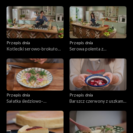
szynką i grillowanymi
stylu azjatyckim
warzywami
Przepis dnia
Przepis dnia
Kotleciki serowo-brokułowe
Serowa polenta z
z karmelizowanymi burakami
grzybowym ragout
Przepis dnia
Przepis dnia
Sałatka śledziowo-
Barszcz czerwony z uszkami
ziemniaczana
grzybowymi