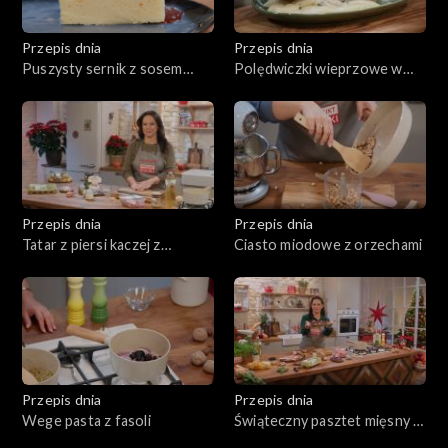
Przepis dnia
Przepis dnia
Puszysty sernik z sosem
Polędwiczki wieprzowe w
śliwkowym
sosie z zielonym pieprzem z
kopytkami
Przepis dnia
Przepis dnia
Tatar z piersi kaczej z
Ciasto miodowe z orzechami
chrustem ziemniaczanym
Przepis dnia
Przepis dnia
Wege pasta z fasoli
Świąteczny pasztet mięsny z
sosem żurawinowym