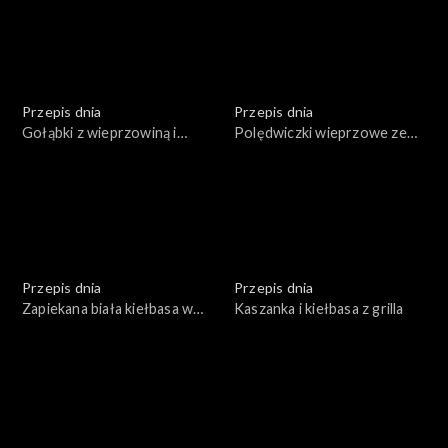
Przepis dnia
Przepis dnia
Gołąbki z wieprzowiną i
Polędwiczki wieprzowe ze
pęczakiem w sosie
śliwką zawijane w boczku
grzybowym
Przepis dnia
Przepis dnia
Zapiekana biała kiełbasa w
Kaszanka i kiełbasa z grilla
sosie chrzanowym