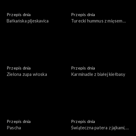
Przepis dnia
Przepis dnia
Bałkańska pljeskavica
Turecki hummus z mięsem
wołowym
Przepis dnia
Przepis dnia
Zielona zupa włoska
Karminadle z białej kiełbasy
Przepis dnia
Przepis dnia
Pascha
Świąteczna patera z jajkami,
rybą i warzywami