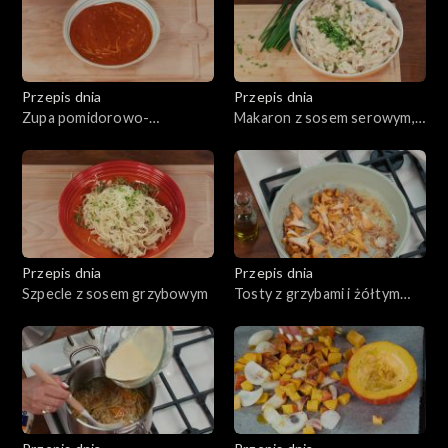
naciowym
Przepis dnia
Przepis dnia
Zupa pomidorowo-
Makaron z sosem serowym,
paprykowa
tzw. Mac & Cheese
Przepis dnia
Przepis dnia
Szpecle z sosem grzybowym
Tosty z grzybami i żółtym
serem