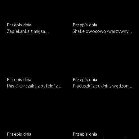
Przepis dnia
Przepis dnia
Zapiekanka z mięsa
Shake owocowo-warzywny z
mielonego w sosie
dodatkiem zbóż i orzechów
pomidorowym przykryta
w trzech odsłonach
ziemniakami
Przepis dnia
Przepis dnia
Paski kurczaka z patelni z
Placuszki z cukinii z wędzoną
warzywami i kaszą
rybą i twarogiem
Przepis dnia
Przepis dnia