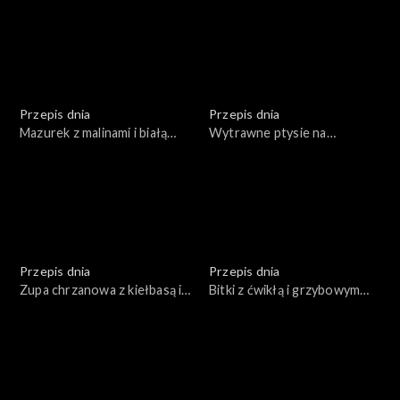
Przepis dnia
Przepis dnia
Mazurek z malinami i białą
Wytrawne ptysie na
czekoladą
świąteczny stół
Przepis dnia
Przepis dnia
Zupa chrzanowa z kiełbasą i
Bitki z ćwikłą i grzybowym
jajkiem
kaszotto