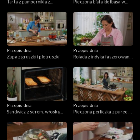
Tarta z pumpernikla z
Pieczona biała kiełbasa w
twarogiem i wędzoną rybą
sosie śmietanowym
Przepis dnia
Przepis dnia
Zupa z gruszki i pietruszki
Rolada z indyka faszerowana
grzybami, z kaszą i
marchewką
Przepis dnia
Przepis dnia
Sandwicz z serem, włoską
Pieczona perliczka z puree z
mortadelą, marynowaną
białych warzyw
czerwoną cebulą