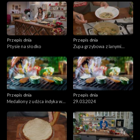
Przepis dnia
Przepis dnia
Ptysie na słodko
Zupa grzybowa z lanymi
kluskami
Przepis dnia
Przepis dnia
Medaliony z udźca indyka w
29.03.2024
sosie śmietanowym