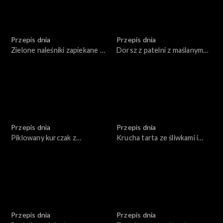
Przepis dnia
Przepis dnia
Zielone naleśniki zapiekane z
Dorsz z patelni z maślanym
serem z grillowanymi
sosem i chrupiącymi
warzywami
warzywami
Przepis dnia
Przepis dnia
Piklowany kurczak z
Krucha tarta ze śliwkami i
marchewką w curry
cynamonem
Przepis dnia
Przepis dnia