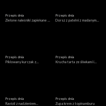
Przepis dnia
Przepis dnia
Zielone naleśniki zapiekane z
Dorsz z patelni z maślanym
serem z grillowanymi
sosem i chrupiącymi
warzywami
warzywami
Przepis dnia
Przepis dnia
Piklowany kurczak z
Krucha tarta ze śliwkami i
marchewką w curry
cynamonem
Przepis dnia
Przepis dnia
Ravioli z nadzieniem
Zupa krem z topinamburu