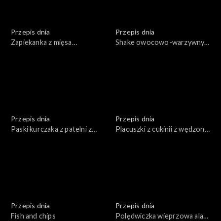
Przepis dnia
Przepis dnia
Zapiekanka z mięsa
Shake owocowo-warzywny z
mielonego w sosie
dodatkiem zbóż i orzechów
pomidorowym przykryta
w trzech odsłonach
ziemniakami
Przepis dnia
Przepis dnia
Paski kurczaka z patelni z
Placuszki z cukinii z wędzoną
warzywami i kaszą
rybą i twarogiem
Przepis dnia
Przepis dnia
Fish and chips
Polędwiczka wieprzowa ala