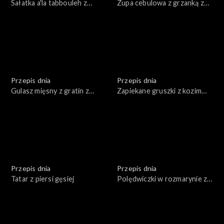
Sałatka a'la tabbouleh z
Zupa cebulowa z grzanką z
pieczonego kalafiora
tartym serem
Przepis dnia
Przepis dnia
Gulasz mięsny z gratin z
Zapiekane gruszki z kozim
ziemniaków
serem, miodem i orzechami
Przepis dnia
Przepis dnia
Tatar z piersi gęsiej
Polędwiczki w rozmarynie z
puree pietruszkowym i
karmelizowanymi burakami