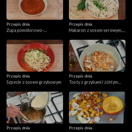
Przepis dnia
Przepis dnia
Zupa pomidorowo-
Makaron z sosem serowym,
paprykowa
tzw. Mac & Cheese
Przepis dnia
Przepis dnia
Szpecle z sosem grzybowym
Tosty z grzybami i żółtym
serem
Przepis dnia
Przepis dnia