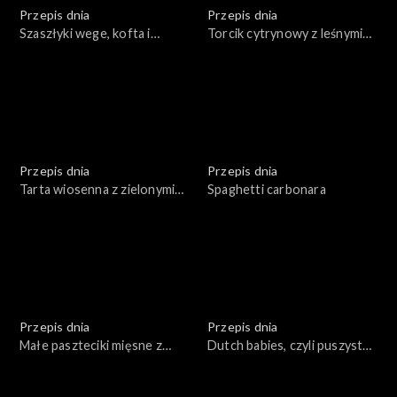
Przepis dnia
Przepis dnia
Szaszłyki wege, kofta i
Torcik cytrynowy z leśnymi
souvlaki
owocami
Przepis dnia
Przepis dnia
Tarta wiosenna z zielonymi
Spaghetti carbonara
warzywami z jajkami oraz
sosem tatarskim
Przepis dnia
Przepis dnia
Małe paszteciki mięsne z
Dutch babies, czyli puszysty
dipem na bazie sosu
naleśnik z piekarnika
chrzanowego