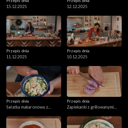
Przepis dnia
Przepis dnia
15.12.2025
12.12.2025
Przepis dnia
Przepis dnia
11.12.2025
10.12.2025
Przepis dnia
Przepis dnia
Sałatka makaronowa z
Zapiekanki z grillowanymi
serem, wędzonym
warzywami oraz serem
kurczakiem i selerem
naciowym