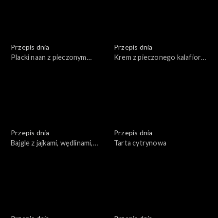
Przepis dnia
Przepis dnia
Placki naan z pieczonym
Krem z pieczonego kalafiora
kalafiorem
z pieczonymi winogronami i
wędzoną rybą
Przepis dnia
Przepis dnia
Bajgle z jajkami, wędlinami,
Tarta cytrynowa
łososiem w towarzystwie
warzyw i sosów