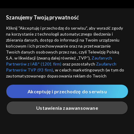
dyniowym
Szanujemy Twoją prywatność
Kliknij "Akceptuję i przechodzę do serwisu", aby wyrazić zgody
na korzystanie z technologii automatycznego śledzenia i
zbierania danych, dostęp do informacji na Twoim urządzeniu
Przepis dnia
Przepis dnia
końcowym i ich przechowywanie oraz na przetwarzanie
Krewetki z masłem,
Tarta z grzybami, porem i
Twoich danych osobowych przez nas, czyli Telewizję Polską
czosnkiem i pietruszką
serem (+ ew. boczek)
S.A. w likwidacji (zwaną dalej również „TVP”),
Zaufanych
Partnerów z IAB* (1201 firm)
oraz pozostałych
Zaufanych
Partnerów TVP (93 firm)
, w celach marketingowych (w tym do
zautomatyzowanego dopasowania reklam do Twoich
zainteresowań i mierzenia ich skuteczności) i pozostałych,
które wskazujemy poniżej, a także zgody na udostępnianie
Akceptuję i przechodzę do serwisu
przez nas identyfikatora PPID do Google.
Przepis dnia
Przepis dnia
Kurczak pieczony w całości z
Sałatka z pieczonych warzyw
Twoje dane osobowe zbierane podczas odwiedzania przez
Ustawienia zaawansowane
chrupiącą maślaną skórką
jesiennych z chipsami z
Ciebie naszych
poszczególnych serwisów
zwanych dalej
jarmużu
„Portalem”, w tym informacje zapisywane za pomocą
technologii takich jak: pliki cookie, sygnalizatory WWW lub
innych podobnych technologii umożliwiających świadczenie
Główna
Szukaj
Moja lista
Na żywo
Więcej
dopasowanych i bezpiecznych usług, personalizację treści