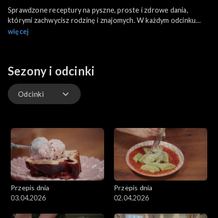
Sprawdzone receptury na pyszne, proste i zdrowe dania,
którymi zachwycisz rodzinę i znajomych. W każdym odcinku
szef kuchni zaprezentuje przygotowanie jednej potrawy od
więcej
początku do końca. Pokaże, jak oszczędzić w kuchni czas.
Sezony i odcinki
Odcinki
Odcinki
Przepis dnia
Przepis dnia
03.04.2026
02.04.2026