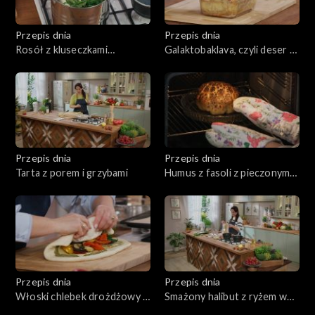
Przepis dnia
Przepis dnia
Rosół z kluseczkami
Galaktobaklava, czyli deser z
serowymi
budyniem i orzechami
Przepis dnia
Przepis dnia
Tarta z porem i grzybami
Humus z fasoli z pieczonym
kalafiorem
Przepis dnia
Przepis dnia
Włoski chlebek drożdżowy z
Smażony halibut z ryżem w
szynką i grillowanymi
stylu azjatyckim