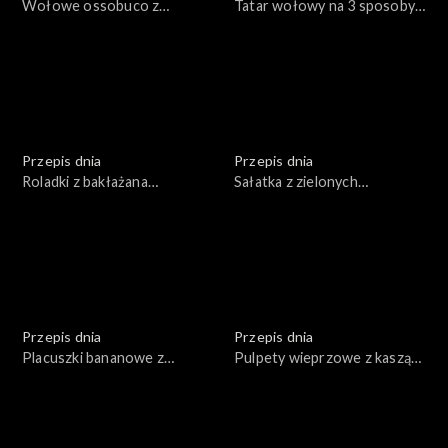
Wołowe ossobuco z
Tatar wołowy na 3 sposoby
warzywami
(klasyczny, azjatycki, z
burakami i prażoną cebulą)
Przepis dnia
Przepis dnia
Roladki z bakłażana
Sałatka z zielonych
nadziewane serem,
sezonowych warzyw z
zapiekane w sosie
dodatkiem ryby z sosem z
pomidorowym
avocado
Przepis dnia
Przepis dnia
Placuszki bananowe z
Pulpety wieprzowe z kaszą
płatkami owsianymi,
pęczak i surówką z młodej
owocami, miodem, orzechami
kapusty