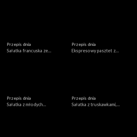
chateaubriand
Przepis dnia
Przepis dnia
Sałatka francuska ze
Ekspresowy pasztet z
schabem i marynowanymi
wątróbki indyczej z konfiturą
pieczarkami
morelową
Przepis dnia
Przepis dnia
Sałatka z młodych
Sałatka z truskawkami,
ziemniaków
rucolą, serem feta,
orzechami