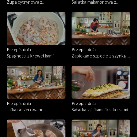
Zupa cytrynowa z
Sałatka makaronowa z
makaronem
pieczoną dynią i twarogiem
Przepis dnia
Przepis dnia
Spaghetti z krewetkami
Zapiekane szpecle z szynką i
żółtym serem
Przepis dnia
Przepis dnia
Jajka faszerowane
Sałatka z jajkami i krakersami