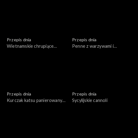
pieczenia)
Przepis dnia
Przepis dnia
Wietnamskie chrupiące
Penne z warzywami i
naleśniki na mące ryżowej z
krewetkami
ziołami i sosem
Przepis dnia
Przepis dnia
Kurczak katsu panierowany
Sycylijskie cannoli
w bułce panko