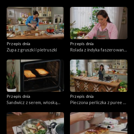
twarogiem i wędzoną rybą
sosie śmietanowym
Przepis dnia
Przepis dnia
Zupa z gruszki i pietruszki
Rolada z indyka faszerowana
grzybami, z kaszą i
marchewką
Przepis dnia
Przepis dnia
Sandwicz z serem, włoską
Pieczona perliczka z puree z
mortadelą, marynowaną
białych warzyw
czerwoną cebulą