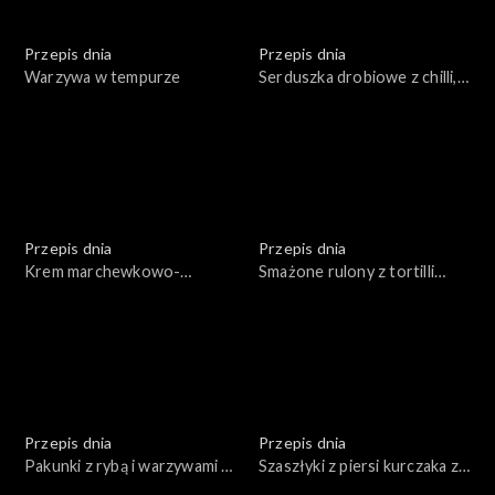
Przepis dnia
Przepis dnia
Warzywa w tempurze
Serduszka drobiowe z chilli,
czosnkiem i kolendrą
Przepis dnia
Przepis dnia
Krem marchewkowo-
Smażone rulony z tortilli
pomarańczowy z
nadziewane kurczakiem i
grillowanymi marchewkami
serem z pastą z awokado
Przepis dnia
Przepis dnia
Pakunki z rybą i warzywami z
Szaszłyki z piersi kurczaka z
piekarnika (w papierze do
sosem orzechowym