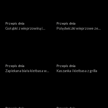
Przepis dnia
Przepis dnia
Gołąbki z wieprzowiną i
Polędwiczki wieprzowe ze
pęczakiem w sosie
śliwką zawijane w boczku
grzybowym
Przepis dnia
Przepis dnia
Zapiekana biała kiełbasa w
Kaszanka i kiełbasa z grilla
sosie chrzanowym