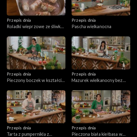
Przepis dnia
Przepis dnia
Roladki wieprzowe ze śliwką
Pascha wielkanocna
z puree pietruszkowym
Przepis dnia
Przepis dnia
Pieczony boczek w kształcie
Mazurek wielkanocny bez
rolady
pieczenia
Przepis dnia
Przepis dnia
Tarta z pumpernikla z
Pieczona biała kiełbasa w