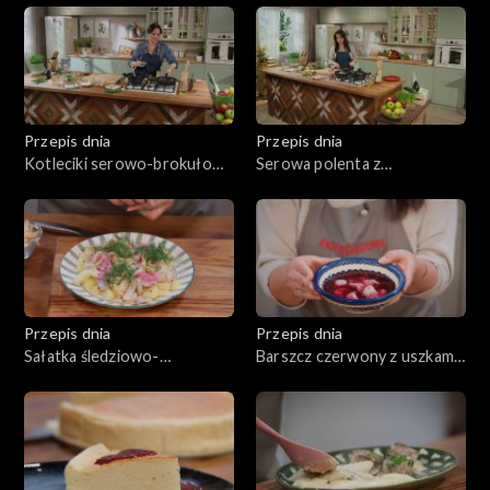
warzywami
Przepis dnia
Przepis dnia
Kotleciki serowo-brokułowe
Serowa polenta z
z karmelizowanymi burakami
grzybowym ragout
Przepis dnia
Przepis dnia
Sałatka śledziowo-
Barszcz czerwony z uszkami
ziemniaczana
grzybowymi