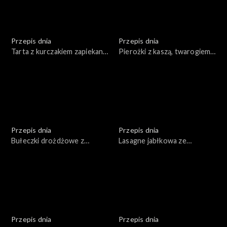
Przepis dnia
Przepis dnia
Tarta z kurczakiem zapiekana
Pierożki z kaszą, twarogiem
ze szpinakiem i warzywami
wędzonym i emulsją ziołową
Przepis dnia
Przepis dnia
Bułeczki drożdżowe z
Lasagne jabłkowa ze
warzywami i serem
śmietanką i sosem
cynamonowym
Przepis dnia
Przepis dnia