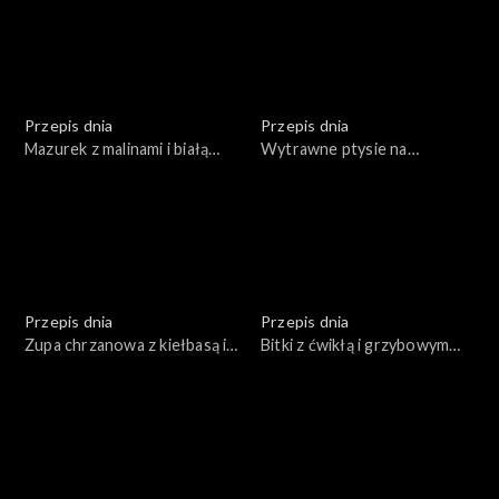
Przepis dnia
Przepis dnia
Mazurek z malinami i białą
Wytrawne ptysie na
czekoladą
świąteczny stół
Przepis dnia
Przepis dnia
Zupa chrzanowa z kiełbasą i
Bitki z ćwikłą i grzybowym
jajkiem
kaszotto