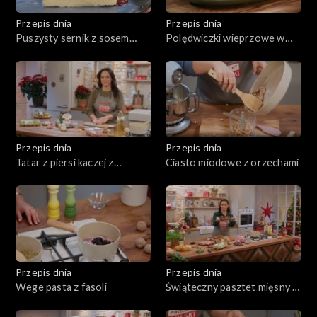
Przepis dnia
Przepis dnia
Puszysty sernik z sosem
Polędwiczki wieprzowe w
śliwkowym
sosie z zielonym pieprzem z
kopytkami
Przepis dnia
Przepis dnia
Tatar z piersi kaczej z
Ciasto miodowe z orzechami
chrustem ziemniaczanym
Przepis dnia
Przepis dnia
Wege pasta z fasoli
Świąteczny pasztet mięsny z
sosem żurawinowym