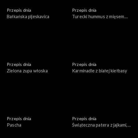
Przepis dnia
Przepis dnia
Bałkańska pljeskavica
Turecki hummus z mięsem
wołowym
Przepis dnia
Przepis dnia
Zielona zupa włoska
Karminadle z białej kiełbasy
Przepis dnia
Przepis dnia
Pascha
Świąteczna patera z jajkami,
rybą i warzywami