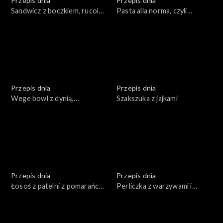
Przepis dnia
Przepis dnia
Sandwicz z boczkiem, rucolą i
Pasta alla norma, czyli
majonezem
sycylijski makaron z
bakłażanem
Przepis dnia
Przepis dnia
Wege bowl z dynią,
Szakszuka z jajkami
orzechami i bulgurem z
sosem majonezowym
Przepis dnia
Przepis dnia
Łosoś z patelni z pomarańczą
Perliczka z warzywami i
z fenkułem
mandarynkami