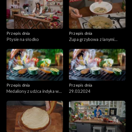
Przepis dnia
Przepis dnia
Ptysie na słodko
Zupa grzybowa z lanymi
kluskami
Przepis dnia
Przepis dnia
Medaliony z udźca indyka w
29.03.2024
sosie śmietanowym