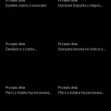
Przepis dnia
Przepis dnia
Szybkie ciasto z owocami
Dyniowe kopytka z olejem
lnianym i orzechami włoskimi
Przepis dnia
Przepis dnia
Zawijańce z ciasta
Szarpana kaczka na chałce z
fransuskiego czerwonym
jabłkami
pesto, z olejem rzepakowym
Przepis dnia
Przepis dnia
Pierś z indyka faszerowana
Pierś z indyka faszerowana
warzywami i serem
warzywami i serem