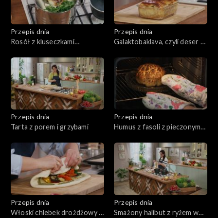
Przepis dnia
Przepis dnia
Rosół z kluseczkami
Galaktobaklava, czyli deser z
serowymi
budyniem i orzechami
Przepis dnia
Przepis dnia
Tarta z porem i grzybami
Humus z fasoli z pieczonym
kalafiorem
Przepis dnia
Przepis dnia
Włoski chlebek drożdżowy z
Smażony halibut z ryżem w