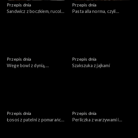
Przepis dnia
Przepis dnia
Sandwicz z boczkiem, rucolą i
Pasta alla norma, czyli
majonezem
sycylijski makaron z
bakłażanem
Przepis dnia
Przepis dnia
Wege bowl z dynią,
Szakszuka z jajkami
orzechami i bulgurem z
sosem majonezowym
Przepis dnia
Przepis dnia
Łosoś z patelni z pomarańczą
Perliczka z warzywami i
z fenkułem
mandarynkami