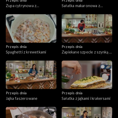
Przepis dnia
Przepis dnia
Zupa cytrynowa z
Sałatka makaronowa z
makaronem
pieczoną dynią i twarogiem
Przepis dnia
Przepis dnia
Spaghetti z krewetkami
Zapiekane szpecle z szynką i
żółtym serem
Przepis dnia
Przepis dnia
Jajka faszerowane
Sałatka z jajkami i krakersami