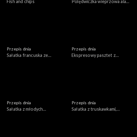
Fish and chips
Polędwiczka wieprzowa ala
chateaubriand
Przepis dnia
Przepis dnia
Sałatka francuska ze
Ekspresowy pasztet z
schabem i marynowanymi
wątróbki indyczej z konfiturą
pieczarkami
morelową
Przepis dnia
Przepis dnia
Sałatka z młodych
Sałatka z truskawkami,
ziemniaków
rucolą, serem feta,
orzechami