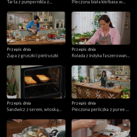
Tarta z pumpernikla z
Pieczona biała kiełbasa w
twarogiem i wędzoną rybą
sosie śmietanowym
Przepis dnia
Przepis dnia
Zupa z gruszki i pietruszki
Rolada z indyka faszerowana
grzybami, z kaszą i
marchewką
Przepis dnia
Przepis dnia
Sandwicz z serem, włoską
Pieczona perliczka z puree z
mortadelą, marynowaną
białych warzyw
czerwoną cebulą