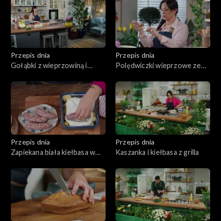
Przepis dnia
Przepis dnia
Gołąbki z wieprzowiną i
Polędwiczki wieprzowe ze
pęczakiem w sosie
śliwką zawijane w boczku
grzybowym
Przepis dnia
Przepis dnia
Zapiekana biała kiełbasa w
Kaszanka i kiełbasa z grilla
sosie chrzanowym