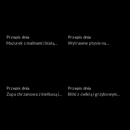
Przepis dnia
Przepis dnia
Mazurek z malinami i białą
Wytrawne ptysie na
czekoladą
świąteczny stół
Przepis dnia
Przepis dnia
Zupa chrzanowa z kiełbasą i
Bitki z ćwikłą i grzybowym
jajkiem
kaszotto