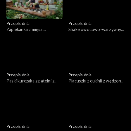
Przepis dnia
Przepis dnia
Zapiekanka z mięsa
Shake owocowo-warzywny z
mielonego w sosie
dodatkiem zbóż i orzechów
pomidorowym przykryta
w trzech odsłonach
ziemniakami
Przepis dnia
Przepis dnia
Paski kurczaka z patelni z
Placuszki z cukinii z wędzoną
warzywami i kaszą
rybą i twarogiem
Przepis dnia
Przepis dnia