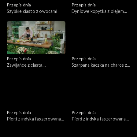
Przepis dnia
Przepis dnia
Szybkie ciasto z owocami
Dyniowe kopytka z olejem
lnianym i orzechami włoskimi
Przepis dnia
Przepis dnia
Zawijańce z ciasta
Szarpana kaczka na chałce z
fransuskiego czerwonym
jabłkami
pesto, z olejem rzepakowym
Przepis dnia
Przepis dnia
Pierś z indyka faszerowana
Pierś z indyka faszerowana
warzywami i serem
warzywami i serem