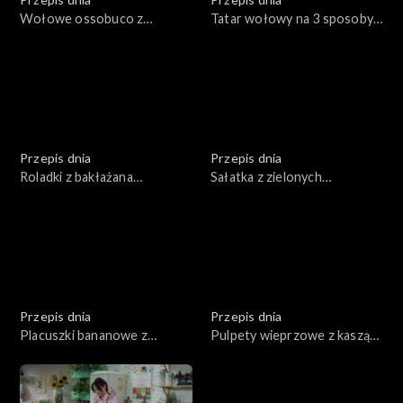
Wołowe ossobuco z
Tatar wołowy na 3 sposoby
warzywami
(klasyczny, azjatycki, z
burakami i prażoną cebulą)
Przepis dnia
Przepis dnia
Roladki z bakłażana
Sałatka z zielonych
nadziewane serem,
sezonowych warzyw z
zapiekane w sosie
dodatkiem ryby z sosem z
pomidorowym
avocado
Przepis dnia
Przepis dnia
Placuszki bananowe z
Pulpety wieprzowe z kaszą
płatkami owsianymi,
pęczak i surówką z młodej
owocami, miodem, orzechami
kapusty