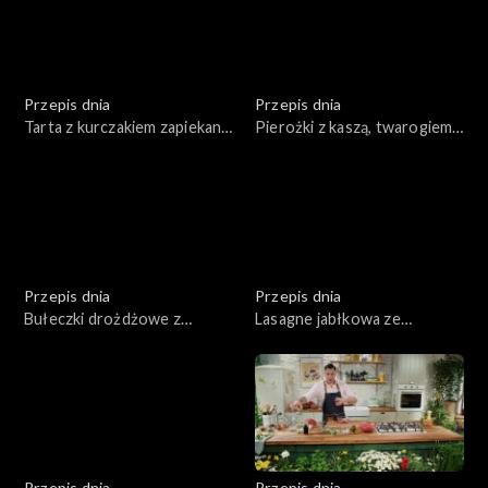
Przepis dnia
Przepis dnia
Tarta z kurczakiem zapiekana
Pierożki z kaszą, twarogiem
ze szpinakiem i warzywami
wędzonym i emulsją ziołową
Przepis dnia
Przepis dnia
Bułeczki drożdżowe z
Lasagne jabłkowa ze
warzywami i serem
śmietanką i sosem
cynamonowym
Przepis dnia
Przepis dnia