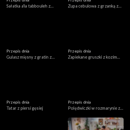
Sałatka a'la tabbouleh z
Zupa cebulowa z grzanką z
pieczonego kalafiora
tartym serem
Przepis dnia
Przepis dnia
Gulasz mięsny z gratin z
Zapiekane gruszki z kozim
ziemniaków
serem, miodem i orzechami
Przepis dnia
Przepis dnia
Tatar z piersi gęsiej
Polędwiczki w rozmarynie z
puree pietruszkowym i
karmelizowanymi burakami