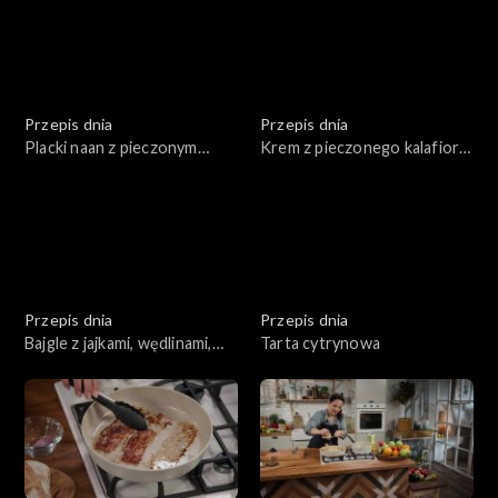
Przepis dnia
Przepis dnia
Placki naan z pieczonym
Krem z pieczonego kalafiora
kalafiorem
z pieczonymi winogronami i
wędzoną rybą
Przepis dnia
Przepis dnia
Bajgle z jajkami, wędlinami,
Tarta cytrynowa
łososiem w towarzystwie
warzyw i sosów