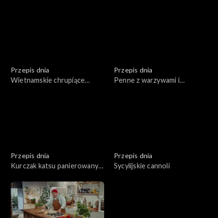
piekarnika (w papierze do
sosem orzechowym
pieczenia)
Przepis dnia
Przepis dnia
Wietnamskie chrupiące
Penne z warzywami i
naleśniki na mące ryżowej z
krewetkami
ziołami i sosem
Przepis dnia
Przepis dnia
Kurczak katsu panierowany
Sycylijskie cannoli
w bułce panko