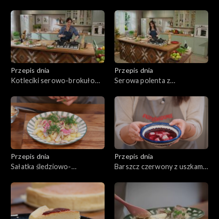
szynką i grillowanymi
stylu azjatyckim
warzywami
Przepis dnia
Przepis dnia
Kotleciki serowo-brokułowe
Serowa polenta z
z karmelizowanymi burakami
grzybowym ragout
Przepis dnia
Przepis dnia
Sałatka śledziowo-
Barszcz czerwony z uszkami
ziemniaczana
grzybowymi