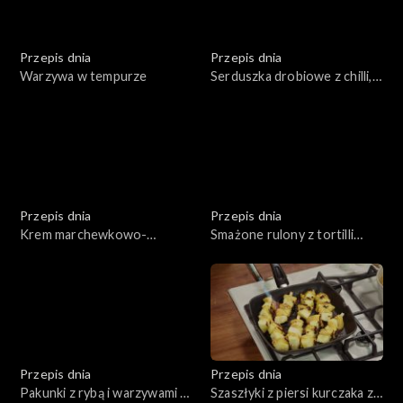
Przepis dnia
Przepis dnia
Warzywa w tempurze
Serduszka drobiowe z chilli,
czosnkiem i kolendrą
Przepis dnia
Przepis dnia
Krem marchewkowo-
Smażone rulony z tortilli
pomarańczowy z
nadziewane kurczakiem i
grillowanymi marchewkami
serem z pastą z awokado
Przepis dnia
Przepis dnia
Pakunki z rybą i warzywami z
Szaszłyki z piersi kurczaka z