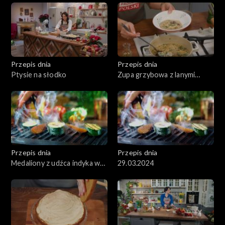
Przepis dnia
Przepis dnia
Ptysie na słodko
Zupa grzybowa z lanymi
kluskami
Przepis dnia
Przepis dnia
Medaliony z udźca indyka w
29.03.2024
sosie śmietanowym