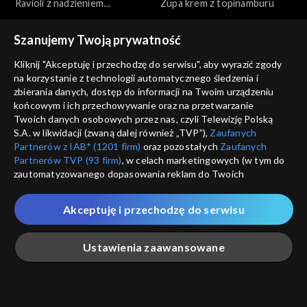
Ravioli z nadzieniem
Zupa krem z topinamburu
dyniowym
Szanujemy Twoją prywatność
Kliknij "Akceptuję i przechodzę do serwisu", aby wyrazić zgody
na korzystanie z technologii automatycznego śledzenia i
zbierania danych, dostęp do informacji na Twoim urządzeniu
końcowym i ich przechowywanie oraz na przetwarzanie
Przepis dnia
Przepis dnia
Twoich danych osobowych przez nas, czyli Telewizję Polską
Krewetki z masłem,
Tarta z grzybami, porem i
S.A. w likwidacji (zwaną dalej również „TVP”),
Zaufanych
czosnkiem i pietruszką
serem (+ ew. boczek)
Partnerów z IAB* (1201 firm)
oraz pozostałych
Zaufanych
Partnerów TVP (93 firm)
, w celach marketingowych (w tym do
zautomatyzowanego dopasowania reklam do Twoich
zainteresowań i mierzenia ich skuteczności) i pozostałych,
które wskazujemy poniżej, a także zgody na udostępnianie
Akceptuję i przechodzę do serwisu
przez nas identyfikatora PPID do Google.
Przepis dnia
Przepis dnia
Twoje dane osobowe zbierane podczas odwiedzania przez
Kurczak pieczony w całości z
Sałatka z pieczonych warzyw
Ustawienia zaawansowane
Ciebie naszych
poszczególnych serwisów
zwanych dalej
chrupiącą maślaną skórką
jesiennych z chipsami z
„Portalem”, w tym informacje zapisywane za pomocą
jarmużu
technologii takich jak: pliki cookie, sygnalizatory WWW lub
innych podobnych technologii umożliwiających świadczenie
Główna
Szukaj
Moja lista
Na żywo
Więcej
dopasowanych i bezpiecznych usług, personalizację treści