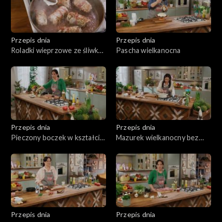
Przepis dnia
Przepis dnia
Roladki wieprzowe ze śliwką
Pascha wielkanocna
z puree pietruszkowym
Przepis dnia
Przepis dnia
Pieczony boczek w kształcie
Mazurek wielkanocny bez
rolady
pieczenia
Przepis dnia
Przepis dnia