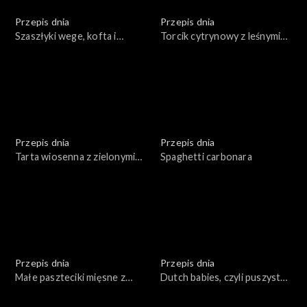
Przepis dnia
Przepis dnia
Szaszłyki wege, kofta i
Torcik cytrynowy z leśnymi
souvlaki
owocami
Przepis dnia
Przepis dnia
Tarta wiosenna z zielonymi
Spaghetti carbonara
warzywami z jajkami oraz
sosem tatarskim
Przepis dnia
Przepis dnia
Małe paszteciki mięsne z
Dutch babies, czyli puszysty
dipem na bazie sosu
naleśnik z piekarnika
chrzanowego