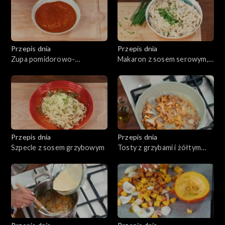
naciowym
Przepis dnia
Przepis dnia
Zupa pomidorowo-
Makaron z sosem serowym,
paprykowa
tzw. Mac & Cheese
Przepis dnia
Przepis dnia
Szpecle z sosem grzybowym
Tosty z grzybami i żółtym
serem