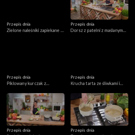
Przepis dnia
Przepis dnia
Zielone naleśniki zapiekane z
Dorsz z patelni z maślanym
serem z grillowanymi
sosem i chrupiącymi
warzywami
warzywami
Przepis dnia
Przepis dnia
Piklowany kurczak z
Krucha tarta ze śliwkami i
marchewką w curry
cynamonem
Przepis dnia
Przepis dnia