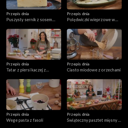
Przepis dnia
Przepis dnia
Puszysty sernik z sosem
Polędwiczki wieprzowe w
śliwkowym
sosie z zielonym pieprzem z
kopytkami
Przepis dnia
Przepis dnia
Tatar z piersi kaczej z
Ciasto miodowe z orzechami
chrustem ziemniaczanym
Przepis dnia
Przepis dnia
Wege pasta z fasoli
Świąteczny pasztet mięsny z
sosem żurawinowym