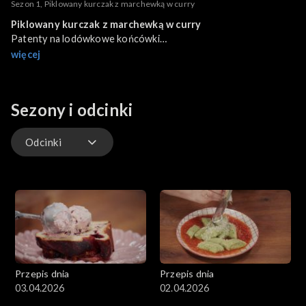
Sezon 1, Piklowany kurczak z marchewką w curry
Piklowany kurczak z marchewką w curry
Patenty na lodówkowe końcówki
więcej
700 g pieczonego kurczaka
500 ml wody
250 ml octu jabłkowego
Sezony i odcinki
100 g marchwi
100 g cebuli czerwonej
100 g cukru
Odcinki
1 stołowa łyżka curry
2 ząbki czosnku
Odcinki
1 duży wek
200 g gotowanych ziemniaków
Polskie pesto pietruszkowe
100 g natki pietruszki
20 g pestek słonecznika
Przepis dnia
Przepis dnia
2 ząbki czosnku
03.04.2026
02.04.2026
1 łyżeczka miodu