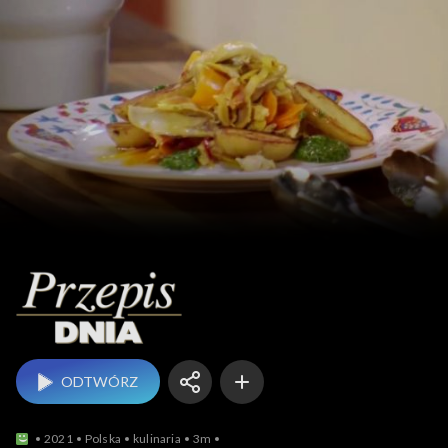
Przepis dnia
ODTWÓRZ
2021
Polska
kulinaria
3m