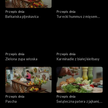
Przepis dnia
Przepis dnia
Bałkańska pljeskavica
Turecki hummus z mięsem
wołowym
Przepis dnia
Przepis dnia
Zielona zupa włoska
Karminadle z białej kiełbasy
Przepis dnia
Przepis dnia
Pascha
Świąteczna patera z jajkami,
rybą i warzywami