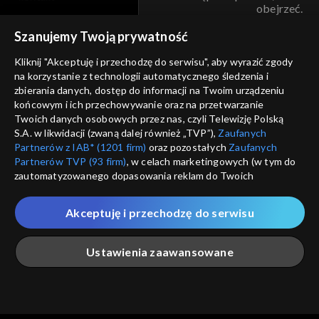
obejrzeć.
voucher
Szanujemy Twoją prywatność
Nie pokazuj pon
dostępność
Kliknij "Akceptuję i przechodzę do serwisu", aby wyrazić zgody
informacje o dostawcy usług
na korzystanie z technologii automatycznego śledzenia i
ANULUJ
SP
zbierania danych, dostęp do informacji na Twoim urządzeniu
końcowym i ich przechowywanie oraz na przetwarzanie
Twoich danych osobowych przez nas, czyli Telewizję Polską
S.A. w likwidacji (zwaną dalej również „TVP”),
Zaufanych
Partnerów z IAB* (1201 firm)
oraz pozostałych
Zaufanych
Partnerów TVP (93 firm)
, w celach marketingowych (w tym do
zautomatyzowanego dopasowania reklam do Twoich
zainteresowań i mierzenia ich skuteczności) i pozostałych,
które wskazujemy poniżej, a także zgody na udostępnianie
Akceptuję i przechodzę do serwisu
przez nas identyfikatora PPID do Google.
Twoje dane osobowe zbierane podczas odwiedzania przez
Ustawienia zaawansowane
Ciebie naszych
poszczególnych serwisów
zwanych dalej
„Portalem”, w tym informacje zapisywane za pomocą
technologii takich jak: pliki cookie, sygnalizatory WWW lub
innych podobnych technologii umożliwiających świadczenie
Główna
Szukaj
Moja lista
Na żywo
Więcej
dopasowanych i bezpiecznych usług, personalizację treści