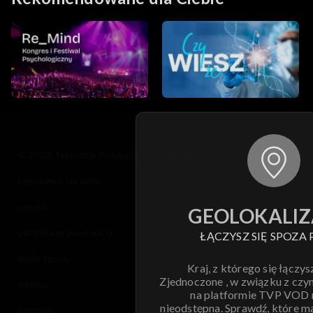
© 2026 Telewizja Polska S.A. w likwidacji
regulamin serwisu
cennik
GEOLOKALIZ
polityka prywatności
ŁĄCZYSZ SIĘ SPOZA 
moje zgody
Kraj, z którego się łączys
Zjednoczone , w związku z czy
pomoc
na platformie TVP VOD
nieodstępna. Sprawdź, które m
kontakt