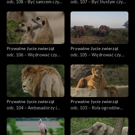
odc. 108 – Być samcem czy
odc. 107 – Być tłustym czy
samicą?
chudym
Prywatne życie zwierząt
Prywatne życie zwierząt
odc. 106 – Wędrować czy
odc. 105 – Wędrować czy
siedzieć w miejscu, cz. 2
siedzieć w miejscu, cz. 1
Prywatne życie zwierząt
Prywatne życie zwierząt
odc. 104 – Ambasadorzy i
odc. 103 – Rola ogrodów
celebryci
zoologicznych