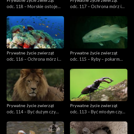
Prywatne życie zwierząt
Prywatne życie zwierząt
odc. 118 – Morskie ostoje
odc. 117 – Ochrona mórz i
ptaków
oceanów, cz. 2
Prywatne życie zwierząt
Prywatne życie zwierząt
odc. 116 – Ochrona mórz i
odc. 115 – Ryby – pokarm
oceanów, cz. 1
doskonały
Prywatne życie zwierząt
Prywatne życie zwierząt
odc. 114 – Być dużym czy
odc. 113 – Być młodym czy
małym?
starym?