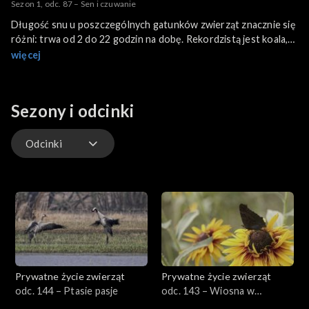
Sezon 1, odc. 87 – Sen i czuwanie
Długość snu u poszczególnych gatunków zwierząt znacznie się
różni: trwa od 2 do 22 godzin na dobę. Rekordzistą jest koala,
który przesypia aż 22 godziny. Niektóre zwierzęta potrafią spać
więcej
z otwartymi oczami i czasem na stojąco.
Sezony i odcinki
Odcinki
Odcinki
Prywatne życie zwierząt
Prywatne życie zwierząt
odc. 144 – Ptasie pasje
odc. 143 – Wiosna w
przyrodzie, cz. 2