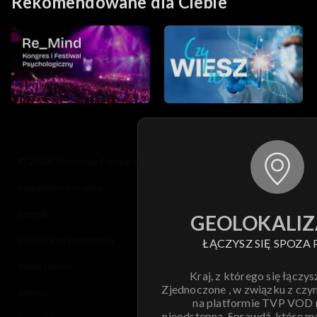
Rekomendowane dla Ciebie
© 2026 Telewizja Polska S.A. w likwidacji
regulamin serwisu
cennik
GEOLOKALIZ
polityka prywatności
ŁĄCZYSZ SIĘ SPOZA 
moje zgody
Kraj, z którego się łączys
Zjednoczone , w związku z czy
pomoc
na platformie TVP VOD
nieodstępna. Sprawdź, które m