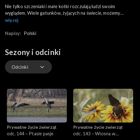
Nie tylko szczeniaki i małe kotki rozczulają ludzi swoim
wyglądem. Wiele gatunków, żyjących na świecie, możemy
określić jako słodkie i rozkoszne. Puchata panda wielka, randka
więcej
ruda, puszysta alpaka i wikunia mają cechy, które szczególnie
przypadają nam do gustu.
Napisy:
Polski
Sezony i odcinki
Odcinki
Odcinki
Prywatne życie zwierząt
Prywatne życie zwierząt
odc. 144 – Ptasie pasje
odc. 143 – Wiosna w