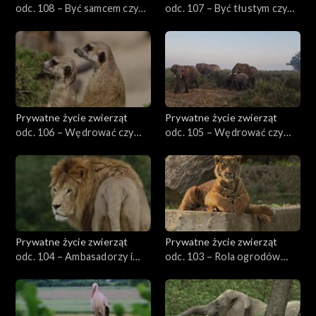
odc. 108 – Być samcem czy
odc. 107 – Być tłustym czy
samicą?
chudym
Prywatne życie zwierząt
Prywatne życie zwierząt
odc. 106 – Wędrować czy
odc. 105 – Wędrować czy
siedzieć w miejscu, cz. 2
siedzieć w miejscu, cz. 1
Prywatne życie zwierząt
Prywatne życie zwierząt
odc. 104 – Ambasadorzy i
odc. 103 – Rola ogrodów
celebryci
zoologicznych