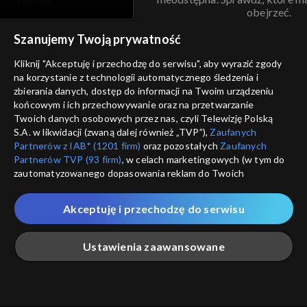
kontakt
obejrzeć.
voucher
Szanujemy Twoją prywatność
Nie pokazuj pon
dostępność
Kliknij "Akceptuję i przechodzę do serwisu", aby wyrazić zgody
informacje o dostawcy usług
na korzystanie z technologii automatycznego śledzenia i
ANULUJ
SP
zbierania danych, dostęp do informacji na Twoim urządzeniu
końcowym i ich przechowywanie oraz na przetwarzanie
Twoich danych osobowych przez nas, czyli Telewizję Polską
S.A. w likwidacji (zwaną dalej również „TVP”),
Zaufanych
Partnerów z IAB* (1201 firm)
oraz pozostałych
Zaufanych
Partnerów TVP (93 firm)
, w celach marketingowych (w tym do
zautomatyzowanego dopasowania reklam do Twoich
zainteresowań i mierzenia ich skuteczności) i pozostałych,
które wskazujemy poniżej, a także zgody na udostępnianie
Akceptuję i przechodzę do serwisu
przez nas identyfikatora PPID do Google.
Twoje dane osobowe zbierane podczas odwiedzania przez
Ustawienia zaawansowane
Ciebie naszych
poszczególnych serwisów
zwanych dalej
„Portalem”, w tym informacje zapisywane za pomocą
technologii takich jak: pliki cookie, sygnalizatory WWW lub
innych podobnych technologii umożliwiających świadczenie
Główna
Szukaj
Moja lista
Na żywo
Więcej
dopasowanych i bezpiecznych usług, personalizację treści