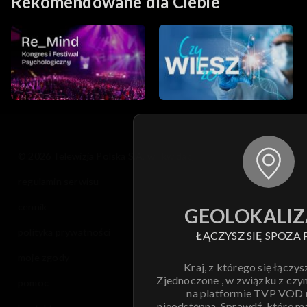
Rekomendowane dla Ciebie
© 2026 Telewizja Polska S.A. w likwidacji
regulamin serwisu
cennik
GEOLOKALIZ
polityka prywatności
ŁĄCZYSZ SIĘ SPOZA 
moje zgody
Kraj, z którego się łączys
Zjednoczone , w związku z czy
pomoc
na platformie TVP VOD
nieodstępna. Sprawdź, które m