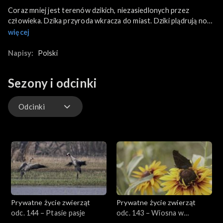
Coraz mniej jest terenów dzikich, niezasiedlonych przez
człowieka. Dzika przyroda wkracza do miast. Dziki plądrują nocą
śmietniki, szukając jedzenia. Nad miejskimi rzekami spotkać
więcej
można łosie, sarny, bobry i wydry. Wszędobylskie gołębie i ptaki
krukowate zadziwiają swoją inteligencją i brakiem strachu przed
Napisy:
Polski
człowiekiem.
Sezony i odcinki
Odcinki
Odcinki
Prywatne życie zwierząt
Prywatne życie zwierząt
odc. 144 – Ptasie pasje
odc. 143 – Wiosna w