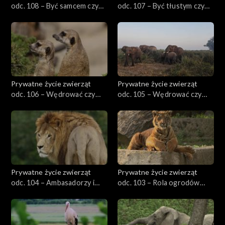
odc. 108 – Być samcem czy
odc. 107 – Być tłustym czy
samicą?
chudym
Prywatne życie zwierząt
Prywatne życie zwierząt
odc. 106 – Wędrować czy
odc. 105 – Wędrować czy
siedzieć w miejscu, cz. 2
siedzieć w miejscu, cz. 1
Prywatne życie zwierząt
Prywatne życie zwierząt
odc. 104 – Ambasadorzy i
odc. 103 – Rola ogrodów
celebryci
zoologicznych