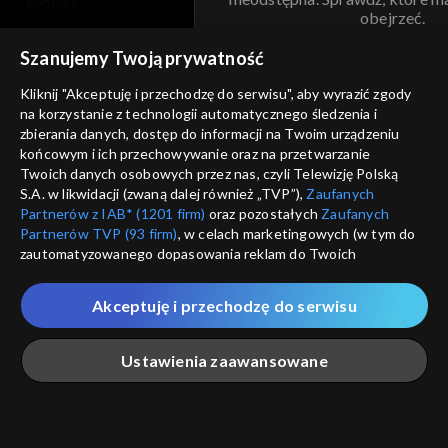
kontakt
obejrzeć.
voucher
Szanujemy Twoją prywatność
Nie pokazuj pon
dostępność
Kliknij "Akceptuję i przechodzę do serwisu", aby wyrazić zgody
informacje o dostawcy usług
na korzystanie z technologii automatycznego śledzenia i
ANULUJ
SP
zbierania danych, dostęp do informacji na Twoim urządzeniu
końcowym i ich przechowywanie oraz na przetwarzanie
Twoich danych osobowych przez nas, czyli Telewizję Polską
S.A. w likwidacji (zwaną dalej również „TVP”),
Zaufanych
Partnerów z IAB* (1201 firm)
oraz pozostałych
Zaufanych
Partnerów TVP (93 firm)
, w celach marketingowych (w tym do
zautomatyzowanego dopasowania reklam do Twoich
zainteresowań i mierzenia ich skuteczności) i pozostałych,
które wskazujemy poniżej, a także zgody na udostępnianie
Akceptuję i przechodzę do serwisu
przez nas identyfikatora PPID do Google.
Twoje dane osobowe zbierane podczas odwiedzania przez
Ustawienia zaawansowane
Ciebie naszych
poszczególnych serwisów
zwanych dalej
„Portalem”, w tym informacje zapisywane za pomocą
technologii takich jak: pliki cookie, sygnalizatory WWW lub
innych podobnych technologii umożliwiających świadczenie
Główna
Szukaj
Moja lista
Na żywo
Więcej
dopasowanych i bezpiecznych usług, personalizację treści