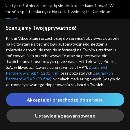
Nie tylko żołnierze potrafią się doskonale kamuflować. W
sposób spektakularny robią to też zwierzęta. Kameleon
zmienia kolor, aby stopić się ze swoim tłem. Ćmy udają kawałek
więcej
drewna a patyczaki do złudzenia przypominają patyki. Są owady
Szanujemy Twoją prywatność
wyglądające jak zielone lub brązowe liście. Jest im to potrzebne,
Napisy:
Polski
aby zmylić drapieżnika i uratować swoje życie.
Kliknij "Akceptuję i przechodzę do serwisu", aby wyrazić zgody
na korzystanie z technologii automatycznego śledzenia i
Sezony i odcinki
zbierania danych, dostęp do informacji na Twoim urządzeniu
końcowym i ich przechowywanie oraz na przetwarzanie
Twoich danych osobowych przez nas, czyli Telewizję Polską
Wybierz
S.A. w likwidacji (zwaną dalej również „TVP”),
Zaufanych
Partnerów z IAB* (1201 firm)
oraz pozostałych
Zaufanych
Odcinki
Partnerów TVP (93 firm)
, w celach marketingowych (w tym do
zautomatyzowanego dopasowania reklam do Twoich
zainteresowań i mierzenia ich skuteczności) i pozostałych,
Rekomendowane dla Ciebie
które wskazujemy poniżej, a także zgody na udostępnianie
Akceptuję i przechodzę do serwisu
przez nas identyfikatora PPID do Google.
Twoje dane osobowe zbierane podczas odwiedzania przez
Ustawienia zaawansowane
Ciebie naszych
poszczególnych serwisów
zwanych dalej
„Portalem”, w tym informacje zapisywane za pomocą
technologii takich jak: pliki cookie, sygnalizatory WWW lub