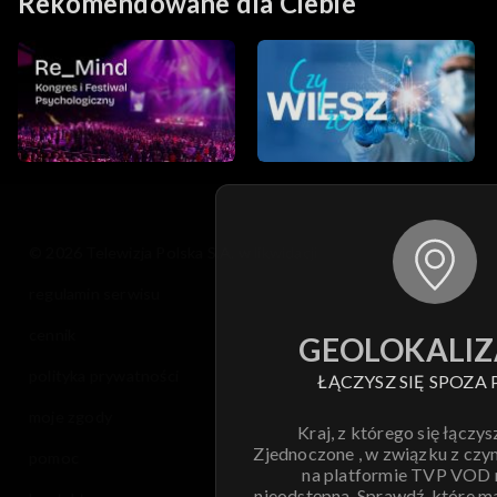
Rekomendowane dla Ciebie
© 2026 Telewizja Polska S.A. w likwidacji
regulamin serwisu
cennik
GEOLOKALIZ
polityka prywatności
ŁĄCZYSZ SIĘ SPOZA 
moje zgody
Kraj, z którego się łączys
Zjednoczone , w związku z czy
pomoc
na platformie TVP VOD
nieodstępna. Sprawdź, które m