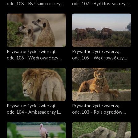
odc. 108 – Być samcem czy
odc. 107 – Być tłustym czy
samicą?
chudym
Prywatne życie zwierząt
Prywatne życie zwierząt
odc. 106 – Wędrować czy
odc. 105 – Wędrować czy
siedzieć w miejscu, cz. 2
siedzieć w miejscu, cz. 1
Prywatne życie zwierząt
Prywatne życie zwierząt
odc. 104 – Ambasadorzy i
odc. 103 – Rola ogrodów
celebryci
zoologicznych