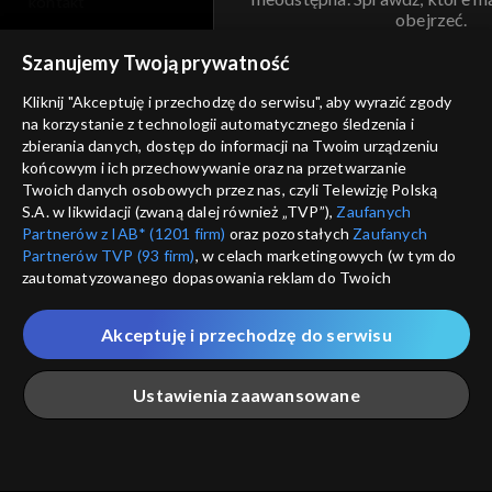
kontakt
obejrzeć.
voucher
Szanujemy Twoją prywatność
Nie pokazuj pon
dostępność
Kliknij "Akceptuję i przechodzę do serwisu", aby wyrazić zgody
informacje o dostawcy usług
na korzystanie z technologii automatycznego śledzenia i
ANULUJ
SP
zbierania danych, dostęp do informacji na Twoim urządzeniu
końcowym i ich przechowywanie oraz na przetwarzanie
Twoich danych osobowych przez nas, czyli Telewizję Polską
S.A. w likwidacji (zwaną dalej również „TVP”),
Zaufanych
Partnerów z IAB* (1201 firm)
oraz pozostałych
Zaufanych
Partnerów TVP (93 firm)
, w celach marketingowych (w tym do
zautomatyzowanego dopasowania reklam do Twoich
zainteresowań i mierzenia ich skuteczności) i pozostałych,
które wskazujemy poniżej, a także zgody na udostępnianie
Akceptuję i przechodzę do serwisu
przez nas identyfikatora PPID do Google.
Twoje dane osobowe zbierane podczas odwiedzania przez
Ustawienia zaawansowane
Ciebie naszych
poszczególnych serwisów
zwanych dalej
„Portalem”, w tym informacje zapisywane za pomocą
technologii takich jak: pliki cookie, sygnalizatory WWW lub
innych podobnych technologii umożliwiających świadczenie
Główna
Szukaj
Moja lista
Na żywo
Więcej
dopasowanych i bezpiecznych usług, personalizację treści