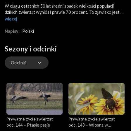
W ciągu ostatnich 50 lat średni spadek wielkości populacji
dzikich zwierząt wyniósł prawie 70 procent. To zjawisko jest w
dużej mierze spowodowane degradacją środowiska oraz
więcej
kłusownictwo, wynikające z chęci pozyskiwania części ciała
zwierząt jako talizmanów, pamiątek, czy składników
Napisy:
Polski
pseudomedycyny.
Sezony i odcinki
Odcinki
Odcinki
Prywatne życie zwierząt
Prywatne życie zwierząt
odc. 144 – Ptasie pasje
odc. 143 – Wiosna w