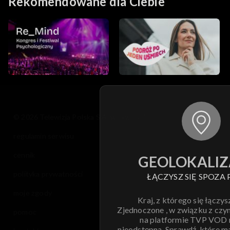
Rekomendowane dla Ciebie
© 2026 Telewizja Polska S.A. w likwidacji
regulamin serwisu
cennik
GEOLOKALIZ
polityka prywatności
ŁĄCZYSZ SIĘ SPOZA 
moje zgody
Kraj, z którego się łączys
Zjednoczone , w związku z czy
pomoc
na platformie TVP VOD
nieodstępna. Sprawdź, które m