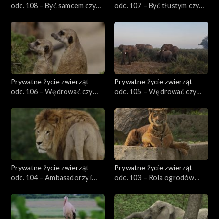
odc. 108 – Być samcem czy
odc. 107 – Być tłustym czy
samicą?
chudym
Prywatne życie zwierząt
Prywatne życie zwierząt
odc. 106 – Wędrować czy
odc. 105 – Wędrować czy
siedzieć w miejscu, cz. 2
siedzieć w miejscu, cz. 1
Prywatne życie zwierząt
Prywatne życie zwierząt
odc. 104 – Ambasadorzy i
odc. 103 – Rola ogrodów
celebryci
zoologicznych