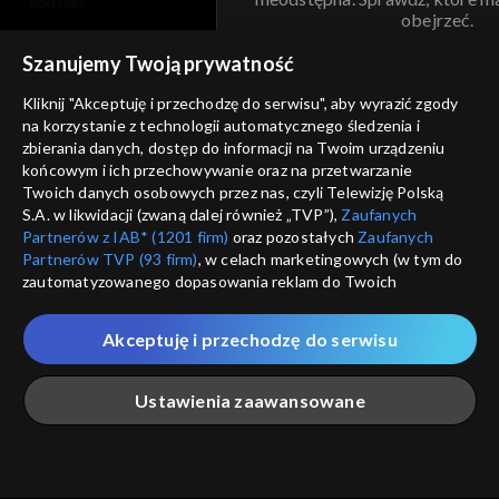
kontakt
obejrzeć.
voucher
Szanujemy Twoją prywatność
Nie pokazuj pon
dostępność
Kliknij "Akceptuję i przechodzę do serwisu", aby wyrazić zgody
informacje o dostawcy usług
na korzystanie z technologii automatycznego śledzenia i
ANULUJ
SP
zbierania danych, dostęp do informacji na Twoim urządzeniu
końcowym i ich przechowywanie oraz na przetwarzanie
Twoich danych osobowych przez nas, czyli Telewizję Polską
S.A. w likwidacji (zwaną dalej również „TVP”),
Zaufanych
Partnerów z IAB* (1201 firm)
oraz pozostałych
Zaufanych
Partnerów TVP (93 firm)
, w celach marketingowych (w tym do
zautomatyzowanego dopasowania reklam do Twoich
zainteresowań i mierzenia ich skuteczności) i pozostałych,
które wskazujemy poniżej, a także zgody na udostępnianie
Akceptuję i przechodzę do serwisu
przez nas identyfikatora PPID do Google.
Twoje dane osobowe zbierane podczas odwiedzania przez
Ustawienia zaawansowane
Ciebie naszych
poszczególnych serwisów
zwanych dalej
„Portalem”, w tym informacje zapisywane za pomocą
technologii takich jak: pliki cookie, sygnalizatory WWW lub
innych podobnych technologii umożliwiających świadczenie
Główna
Szukaj
Moja lista
Na żywo
Więcej
dopasowanych i bezpiecznych usług, personalizację treści