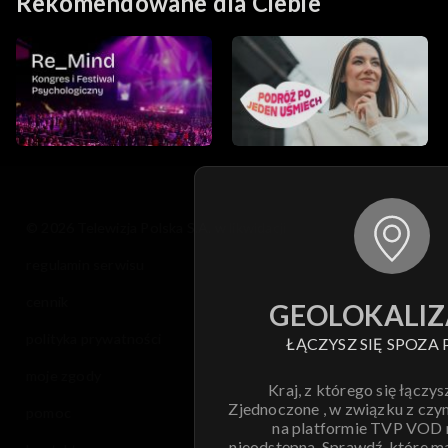
Rekomendowane dla Ciebie
© 2026 Telewizja Polska S.A. w likwidacji
regulamin serwisu
cennik
GEOLOKALIZ
polityka prywatności
ŁĄCZYSZ SIĘ SPOZA 
moje zgody
Kraj, z którego się łączys
Zjednoczone , w związku z czy
pomoc
na platformie TVP VOD
nieodstępna. Sprawdź, które m