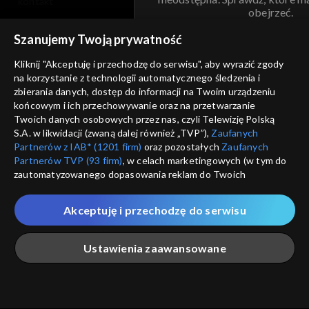
kontakt
obejrzeć.
voucher
Szanujemy Twoją prywatność
Nie pokazuj pon
dostępność
Kliknij "Akceptuję i przechodzę do serwisu", aby wyrazić zgody
informacje o dostawcy usług
na korzystanie z technologii automatycznego śledzenia i
ANULUJ
SP
zbierania danych, dostęp do informacji na Twoim urządzeniu
końcowym i ich przechowywanie oraz na przetwarzanie
Twoich danych osobowych przez nas, czyli Telewizję Polską
S.A. w likwidacji (zwaną dalej również „TVP”),
Zaufanych
Partnerów z IAB* (1201 firm)
oraz pozostałych
Zaufanych
Partnerów TVP (93 firm)
, w celach marketingowych (w tym do
zautomatyzowanego dopasowania reklam do Twoich
zainteresowań i mierzenia ich skuteczności) i pozostałych,
które wskazujemy poniżej, a także zgody na udostępnianie
Akceptuję i przechodzę do serwisu
przez nas identyfikatora PPID do Google.
Twoje dane osobowe zbierane podczas odwiedzania przez
Ustawienia zaawansowane
Ciebie naszych
poszczególnych serwisów
zwanych dalej
„Portalem”, w tym informacje zapisywane za pomocą
technologii takich jak: pliki cookie, sygnalizatory WWW lub
innych podobnych technologii umożliwiających świadczenie
Główna
Szukaj
Moja lista
Na żywo
Więcej
dopasowanych i bezpiecznych usług, personalizację treści