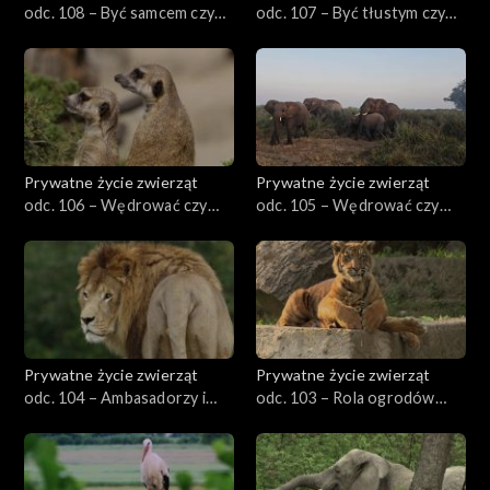
odc. 108 – Być samcem czy
odc. 107 – Być tłustym czy
samicą?
chudym
Prywatne życie zwierząt
Prywatne życie zwierząt
odc. 106 – Wędrować czy
odc. 105 – Wędrować czy
siedzieć w miejscu, cz. 2
siedzieć w miejscu, cz. 1
Prywatne życie zwierząt
Prywatne życie zwierząt
odc. 104 – Ambasadorzy i
odc. 103 – Rola ogrodów
celebryci
zoologicznych