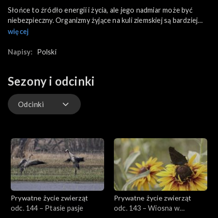
Słońce to źródło energii i życia, ale jego nadmiar może być
niebezpieczny. Organizmy żyjące na kuli ziemskiej są bardziej
przystosowane to znoszenia temperatur niskich. Ewolucyjnie,
więcej
posiadając więcej tłuszczu i futra, zwierzęta dostosowały się
do życia w chłodnych strefach klimatycznych. Funkcjonowanie
Napisy:
Polski
w upale jest trudniejsze, bowiem większość zwierząt nie poci
się. Mogą schładzać się intensywnie oddychając.
Sezony i odcinki
Odcinki
Odcinki
Prywatne życie zwierząt
Prywatne życie zwierząt
odc. 144 – Ptasie pasje
odc. 143 – Wiosna w