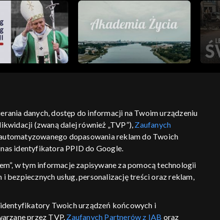
bierania danych, dostęp do informacji na Twoim urządzeniu
ikwidacji (zwaną dalej również „TVP”),
Zaufanych
ść
informacje o dostawcy usług
 zautomatyzowanego dopasowania reklam do Twoich
z nas identyfikatora PPID do Google.
em”, w tym informacje zapisywane za pomocą technologii
 bezpiecznych usług, personalizację treści oraz reklam,
P, identyfikatory Twoich urządzeń końcowych i
twarzane przez TVP,
Zaufanych Partnerów z IAB
oraz