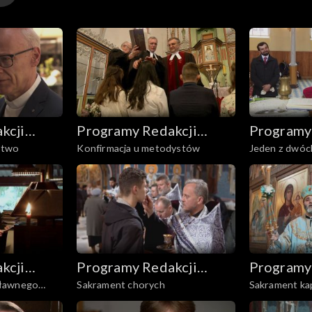
– ks. Jerzy Tofiluk i ks. Henryk Paprocki.
e
kcji
Programy Redakcji
Programy
stwo
Konfirmacja u metodystów
Jeden z dwóc
nicznych
Audycji Ekumenicznych
Audycji 
Chrztu Święt
kcji
Programy Redakcji
Programy
sławnego
Sakrament chorych
Sakrament ka
nicznych
Audycji Ekumenicznych
Audycji 