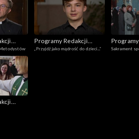
kcji
Programy Redakcji
Programy
 Metodystów
„Przyjdź jako mądrość do dzieci...”
Sakrament sp
nicznych
Audycji Ekumenicznych
Audycji 
prawosławn
kcji
nicznych