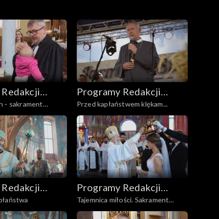
 Redakcji
Programy Redakcji
h - sakrament
Przed kapłaństwem klękam...
Ekumenicznych
Audycji Ekumenicznych
ego
 Redakcji
Programy Redakcji
płaństwa
Tajemnica miłości. Sakrament
Ekumenicznych
Audycji Ekumenicznych
małżeństwa w prawosławiu