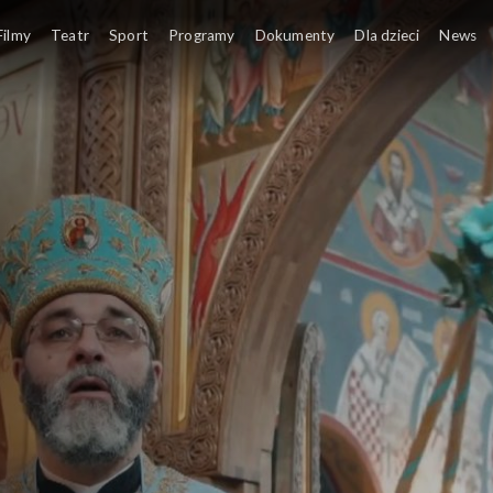
amy Redakcji Audycji Ekumenicznych
Filmy
Teatr
Sport
Programy
Dokumenty
Dla dzieci
News