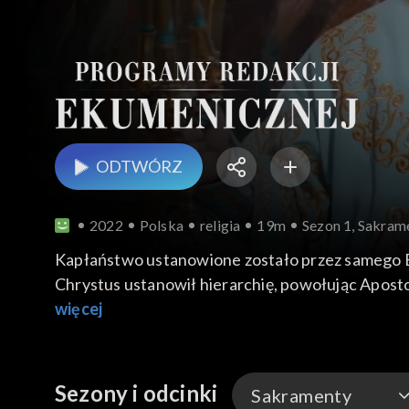
ODTWÓRZ
2022
Polska
religia
19m
Sezon 1, Sakram
Kapłaństwo ustanowione zostało przez samego B
Chrystus ustanowił hierarchię, powołując Apostoł
przykładem i nauką, po czym udzielił im władzy i
więcej
prawo: nauczania (Mr 16, 15: Mt 28, 18-19), spra
17). Władze swą przekazywali swym następcom: bi
sposób odbywało się wyświęcenie biskupa (1 Tm 4, 
Sezony i odcinki
Sakramenty
diakonów od czasów apostolskich należało wyłąc