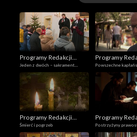
kapłańskiej opowiedzą dwaj prawosławni teolodzy 
Reportaże
Szma Israel
Z historii prawosławia w Polsc
Programy Redakcji
Programy Reda
Sakramenty
Jeden z dwóch – sakrament
Powszechne kapłań
Audycji Ekumenicznych
Audycji Ekume
Wieczerzy Pańskiej
Programy Redakcji
Programy Reda
Śmierć i pogrzeb
Postrzyżyny prawo
Audycji Ekumenicznych
Audycji Ekume
mnicha