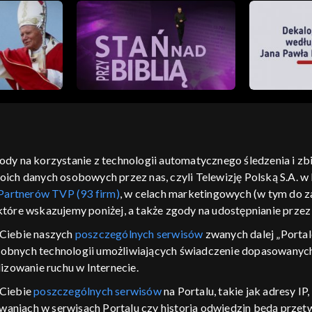
gody na korzystanie z technologii automatycznego śledzenia i z
h danych osobowych przez nas, czyli Telewizję Polską S.A. w l
moje zgody
pomoc
kontakt
voucher
dostępno
Partnerów TVP (93 firm)
, w celach marketingowych (w tym do
CJA
 które wskazujemy poniżej, a także zgody na udostępnianie prze
LSKI
Ciebie naszych
poszczególnych serwisów
zwanych dalej „Portal
dobnych technologii umożliwiających świadczenie dopasowanych i
y Zjednoczone ,
 platformie TVP
izowanie ruchu w Internecie.
awdź, które
 Ciebie
poszczególnych serwisów
na Portalu, takie jak adresy I
zeć.
iwaniach w serwisach Portalu czy historia odwiedzin będą prze