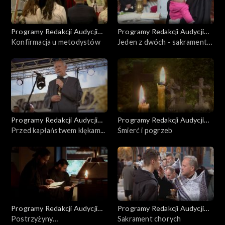
Programy Redakcji Audycji
Programy Redakcji Audycji
Ekumenicznych
Konfirmacja u metodystów
Ekumenicznych
Jeden z dwóch - sakrament
Chrztu Świętego
Programy Redakcji Audycji
Programy Redakcji Audycji
Ekumenicznych
Przed kapłaństwem klękam...
Ekumenicznych
Śmierć i pogrzeb
Programy Redakcji Audycji
Programy Redakcji Audycji
Ekumenicznych
Postrzyżyny
Ekumenicznych
Sakrament chorych