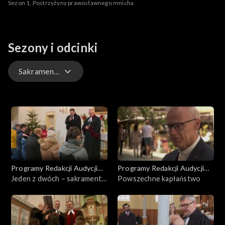
Sezon 1, Postrzyżyny prawosławnego mnicha
Sezony i odcinki
Sakramenty
Reportaże
Szma Israel
Z historii prawosławia w Polsce
Programy Redakcji Audycji
Programy Redakcji Audycji
Sakramenty
Ekumenicznych
Jeden z dwóch – sakrament
Ekumenicznych
Powszechne kapłaństwo
Wieczerzy Pańskiej