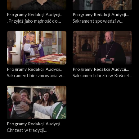
Programy Redakcji Audycji
Programy Redakcji Audycji
Ekumenicznych
„Przyjdź jako mądrość do
Ekumenicznych
Sakrament spowiedzi w
dzieci...”
Kościele prawosławnym
Programy Redakcji Audycji
Programy Redakcji Audycji
Ekumenicznych
Sakrament bierzmowania w
Ekumenicznych
Sakrament chrztu w Kościele
Kościele prawosławnym
prawosławnym
Programy Redakcji Audycji
Ekumenicznych
Chrzest w tradycji
metodystycznej