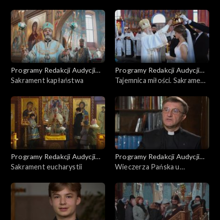
prawosławnego mnicha
Programy Redakcji Audycji
Programy Redakcji Audycji
Ekumenicznych
Sakrament kapłaństwa
Ekumenicznych
Tajemnica miłości. Sakrament
małżeństwa w prawosławiu
Programy Redakcji Audycji
Programy Redakcji Audycji
Ekumenicznych
Sakrament eucharystii
Ekumenicznych
Wieczerza Pańska u
Metodystów