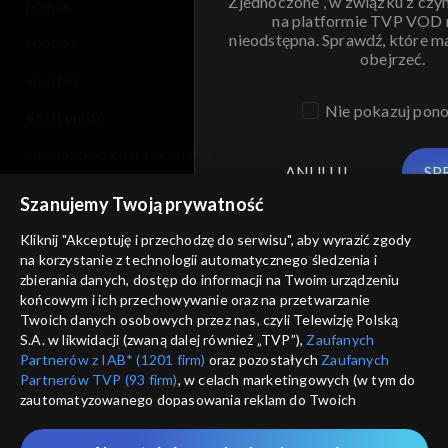
Zjednoczone , w związku z czy
pomoc
na platformie TVP VOD
nieodstępna. Sprawdź, które m
kontakt
obejrzeć.
voucher
Nie pokazuj pon
dostępność
informacje o dostawcy usług
ANULUJ
SP
Szanujemy Twoją prywatność
Kliknij "Akceptuję i przechodzę do serwisu", aby wyrazić zgody
na korzystanie z technologii automatycznego śledzenia i
zbierania danych, dostęp do informacji na Twoim urządzeniu
końcowym i ich przechowywanie oraz na przetwarzanie
Twoich danych osobowych przez nas, czyli Telewizję Polską
S.A. w likwidacji (zwaną dalej również „TVP”),
Zaufanych
Partnerów z IAB* (1201 firm)
oraz pozostałych
Zaufanych
Partnerów TVP (93 firm)
, w celach marketingowych (w tym do
zautomatyzowanego dopasowania reklam do Twoich
zainteresowań i mierzenia ich skuteczności) i pozostałych,
które wskazujemy poniżej, a także zgody na udostępnianie