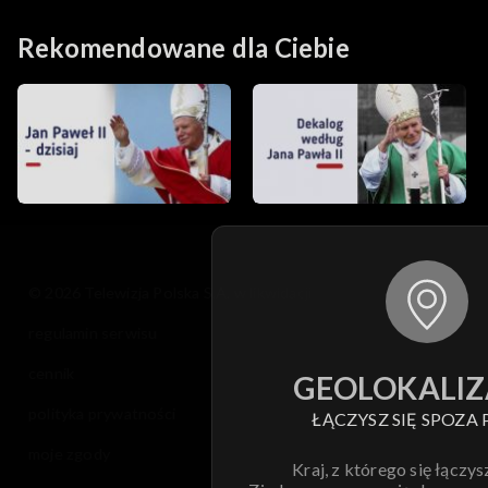
Rekomendowane dla Ciebie
© 2026 Telewizja Polska S.A. w likwidacji
regulamin serwisu
cennik
GEOLOKALIZ
polityka prywatności
ŁĄCZYSZ SIĘ SPOZA 
moje zgody
Kraj, z którego się łączys