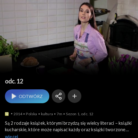
Program do czytania
odc. 12
ODTWÓRZ
2014
Polska
kultura
7m
Sezon 1, odc. 12
Są 2 rodzaje książek, którymi brzydzą się wielcy literaci – książki
kucharskie, które może napisać każdy oraz książki tworzone
przez blogerów. Czy aby na pewno każdy może napisać
więcej