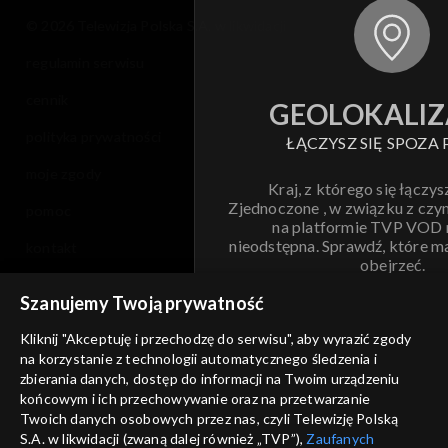
© 2026 Telewizja Polska S.A. w likwidacji
regulamin serwisu
cennik
GEOLOKALIZ
polityka prywatności
ŁĄCZYSZ SIĘ SPOZA 
moje zgody
Kraj, z którego się łączys
Zjednoczone , w związku z czy
pomoc
na platformie TVP VOD
nieodstępna. Sprawdź, które m
kontakt
obejrzeć.
voucher
Szanujemy Twoją prywatność
Nie pokazuj pon
dostępność
Kliknij "Akceptuję i przechodzę do serwisu", aby wyrazić zgody
na korzystanie z technologii automatycznego śledzenia i
informacje o dostawcy usług
ANULUJ
SP
zbierania danych, dostęp do informacji na Twoim urządzeniu
końcowym i ich przechowywanie oraz na przetwarzanie
Twoich danych osobowych przez nas, czyli Telewizję Polską
S.A. w likwidacji (zwaną dalej również „TVP”),
Zaufanych