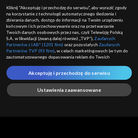
Nie pokazuj pon
dostępność
Kliknij "Akceptuję i przechodzę do serwisu", aby wyrazić zgody
informacje o dostawcy usług
na korzystanie z technologii automatycznego śledzenia i
ANULUJ
SP
zbierania danych, dostęp do informacji na Twoim urządzeniu
końcowym i ich przechowywanie oraz na przetwarzanie
Twoich danych osobowych przez nas, czyli Telewizję Polską
S.A. w likwidacji (zwaną dalej również „TVP”),
Zaufanych
Partnerów z IAB* (1201 firm)
oraz pozostałych
Zaufanych
Partnerów TVP (93 firm)
, w celach marketingowych (w tym do
zautomatyzowanego dopasowania reklam do Twoich
zainteresowań i mierzenia ich skuteczności) i pozostałych,
które wskazujemy poniżej, a także zgody na udostępnianie
Akceptuję i przechodzę do serwisu
przez nas identyfikatora PPID do Google.
Twoje dane osobowe zbierane podczas odwiedzania przez
Ustawienia zaawansowane
Ciebie naszych
poszczególnych serwisów
zwanych dalej
„Portalem”, w tym informacje zapisywane za pomocą
technologii takich jak: pliki cookie, sygnalizatory WWW lub
innych podobnych technologii umożliwiających świadczenie
Główna
Szukaj
Moja lista
Na żywo
Więcej
dopasowanych i bezpiecznych usług, personalizację treści
oraz reklam, udostępnianie funkcji mediów społecznościowych
oraz analizowanie ruchu w Internecie.
Twoje dane osobowe zbierane podczas odwiedzania przez