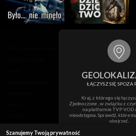
© 2026 Telewizja Polska S.A. w likwidacji
regulamin serwisu
cennik
GEOLOKALIZ
polityka prywatności
ŁĄCZYSZ SIĘ SPOZA 
moje zgody
Kraj, z którego się łączys
Zjednoczone , w związku z czy
pomoc
na platformie TVP VOD
nieodstępna. Sprawdź, które m
kontakt
obejrzeć.
voucher
Szanujemy Twoją prywatność