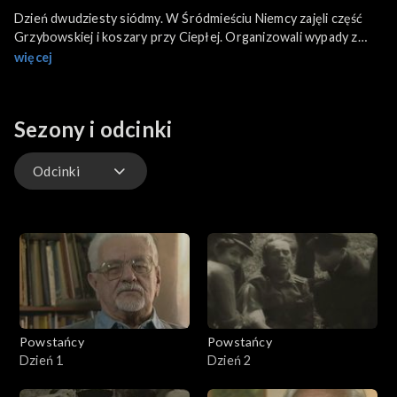
Dzień dwudziesty siódmy. W Śródmieściu Niemcy zajęli część
Grzybowskiej i koszary przy Ciepłej. Organizowali wypady z
Urzędu Telekomunikacyjnego przy Poznańskiej i Ministerstwa
więcej
Komunikacji przy Chałubińskiego. Wszystkie ataki odparto.
Sezony i odcinki
Odcinki
Odcinki
Powstańcy
Powstańcy
Dzień 1
Dzień 2