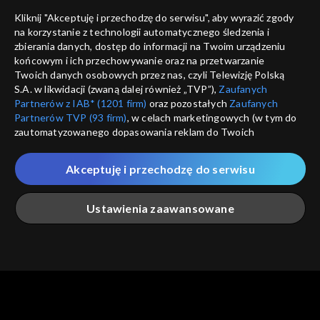
Nie pokazuj pon
dostępność
Kliknij "Akceptuję i przechodzę do serwisu", aby wyrazić zgody
informacje o dostawcy usług
na korzystanie z technologii automatycznego śledzenia i
ANULUJ
SP
zbierania danych, dostęp do informacji na Twoim urządzeniu
końcowym i ich przechowywanie oraz na przetwarzanie
Twoich danych osobowych przez nas, czyli Telewizję Polską
S.A. w likwidacji (zwaną dalej również „TVP”),
Zaufanych
Partnerów z IAB* (1201 firm)
oraz pozostałych
Zaufanych
Partnerów TVP (93 firm)
, w celach marketingowych (w tym do
zautomatyzowanego dopasowania reklam do Twoich
zainteresowań i mierzenia ich skuteczności) i pozostałych,
które wskazujemy poniżej, a także zgody na udostępnianie
Akceptuję i przechodzę do serwisu
przez nas identyfikatora PPID do Google.
Twoje dane osobowe zbierane podczas odwiedzania przez
Ustawienia zaawansowane
Ciebie naszych
poszczególnych serwisów
zwanych dalej
„Portalem”, w tym informacje zapisywane za pomocą
technologii takich jak: pliki cookie, sygnalizatory WWW lub
innych podobnych technologii umożliwiających świadczenie
Główna
Szukaj
Moja lista
Na żywo
Więcej
dopasowanych i bezpiecznych usług, personalizację treści
oraz reklam, udostępnianie funkcji mediów społecznościowych
oraz analizowanie ruchu w Internecie.
Twoje dane osobowe zbierane podczas odwiedzania przez