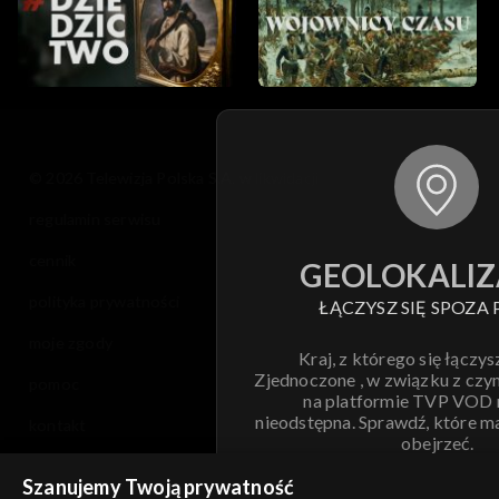
© 2026 Telewizja Polska S.A. w likwidacji
regulamin serwisu
cennik
GEOLOKALIZ
polityka prywatności
ŁĄCZYSZ SIĘ SPOZA 
moje zgody
Kraj, z którego się łączys
Zjednoczone , w związku z czy
pomoc
na platformie TVP VOD
nieodstępna. Sprawdź, które m
kontakt
obejrzeć.
voucher
Szanujemy Twoją prywatność