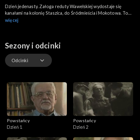
Dzień jedenasty. Załoga reduty Wawelskiej wydostaje się
kanałami na kolonię Staszica, do Śródmieścia i Mokotowa. To
pierwsze w powstaniu wykorzystanie kanałów do ewakuacji.
więcej
Sezony i odcinki
Odcinki
Odcinki
Powstańcy
Powstańcy
Dzień 1
Dzień 2