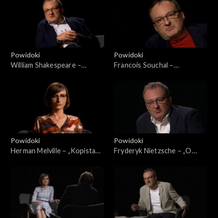
Powidoki
Powidoki
William Shakespeare –
Francois Souchal –
„Romeo i Julia”
„Wandalizm rewolucji”
Powidoki
Powidoki
Herman Melville – „Kopista
Fryderyk Nietzsche – „O
Bartleby”
pożytkach i szkodliwości
historii dla życia”