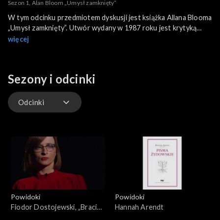
Sezon 1, Alan Bloom „Umysł zamknięty”
W tym odcinku przedmiotem dyskusji jest książka Allana Blooma
„Umysł zamknięty”. Utwór wydany w 1987 roku jest krytyką
ówczesnej kultury amerykańskiej..
więcej
Sezony i odcinki
Odcinki
Odcinki
Powidoki
Powidoki
Fiodor Dostojewski, „Bracia
Hannah Arendt
Karamazow”