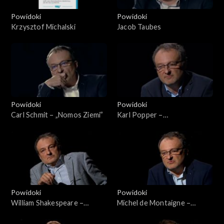
Powidoki
Powidoki
Krzysztof Michalski
Jacob Taubes
Powidoki
Powidoki
Carl Schmit – „Nomos Ziemi”
Karl Popper –
„Społeczeństwo otwarte i
jego wrogowie”
Powidoki
Powidoki
William Shakespeare –
Michel de Montaigne –
„Kupiec wenecki”
„Próby”