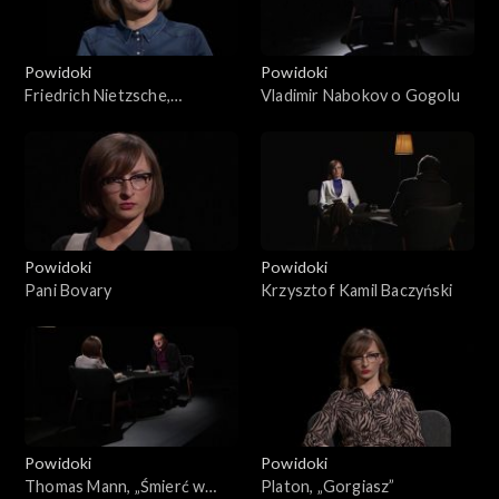
Powidoki
Powidoki
Friedrich Nietzsche,
Vladimir Nabokov o Gogolu
Instytucje kształceniowe
Powidoki
Powidoki
Pani Bovary
Krzysztof Kamil Baczyński
Powidoki
Powidoki
Thomas Mann, „Śmierć w
Platon, „Gorgiasz”