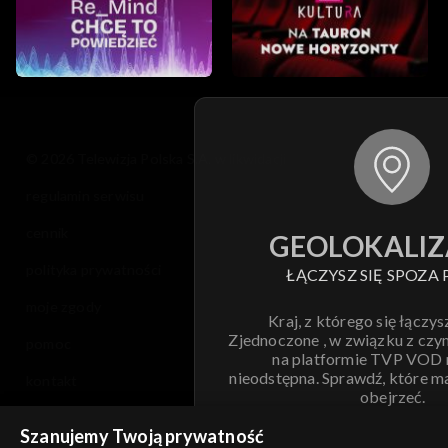
© 2026 Telewizja Polska S.A. w likwidacji
regulamin serwisu
cennik
GEOLOKALIZ
polityka prywatności
ŁĄCZYSZ SIĘ SPOZA 
moje zgody
Kraj, z którego się łączys
Zjednoczone , w związku z czy
pomoc
na platformie TVP VOD
nieodstępna. Sprawdź, które m
kontakt
obejrzeć.
voucher
Szanujemy Twoją prywatność