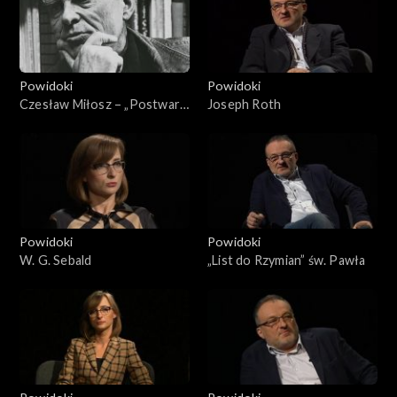
Powidoki
Powidoki
Czesław Miłosz – „Postwar
Joseph Roth
Polish Poetry”
Powidoki
Powidoki
W. G. Sebald
„List do Rzymian” św. Pawła