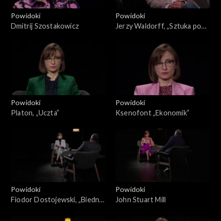
Powidoki
Powidoki
Dmitrij Szostakowicz
Jerzy Waldorff, „Sztuka pod
dyktaturą”
Powidoki
Powidoki
Platon, „Uczta”
Ksenofont „Ekonomik”
Powidoki
Powidoki
Fiodor Dostojewski, „Biedni
John Stuart Mill
ludzie”