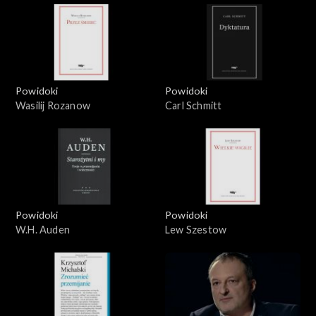
Powidoki
Powidoki
Wasilij Rozanow
Carl Schmitt
Powidoki
Powidoki
W.H. Auden
Lew Szestow