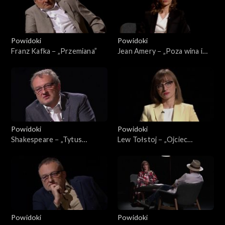
Powidoki
Powidoki
Franz Kafka − „Przemiana”
Jean Amery − „Poza wina i
karą”
Powidoki
Powidoki
Shakespeare − „Tytus
Lew Tołstoj − „Ojciec
Andronikus”
Sergiusz”
Powidoki
Powidoki