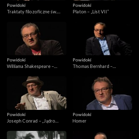
Powidoki
Powidoki
Traktaty filozoficzne św.
Platon – „List VII”
Augustyna
Powidoki
Powidoki
Williama Shakespeare –
Thomas Bernhard –
„Otello”
„Bratanek Wittgensteina.
Przyjaźń”
Powidoki
Powidoki
Joseph Conrad – „Jądro
Homer
ciemności”