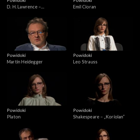
Powidoki
Powidoki
D. H. Lawrence –
Emil Cioran
„Apokalipsa”
Powidoki
Powidoki
Martin Heidegger
Leo Strauss
Powidoki
Powidoki
Platon
Shakespeare − „Koriolan”