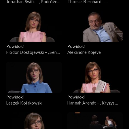
Jonathan Swift − „Podróże
Thomas Bernhard −
Guliwera”
„Przegrany”
Powidoki
Powidoki
Fiodor Dostojewski − „Sen
Alexandre Kojève
śmiesznego człowieka”
Powidoki
Powidoki
Leszek Kołakowski
Hannah Arendt − „Kryzys
republiki”