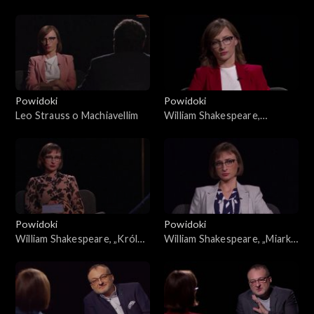
Wenecji”
Powidoki
Powidoki
Leo Strauss o Machiavellim
William Shakespeare,
„Henryk IV”
Powidoki
Powidoki
William Shakespeare, „Król
William Shakespeare, „Miarka
Lear”
za miarkę”