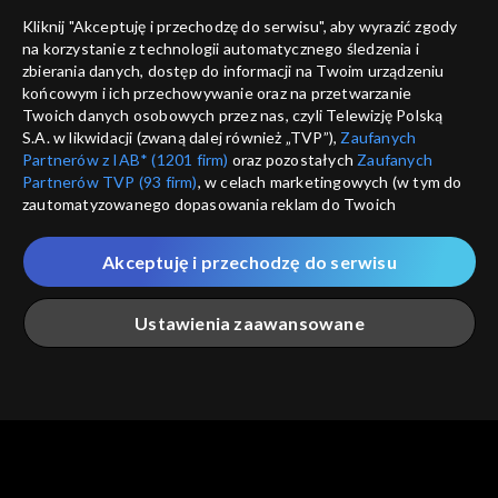
Nie pokazuj pon
dostępność
Kliknij "Akceptuję i przechodzę do serwisu", aby wyrazić zgody
informacje o dostawcy usług
na korzystanie z technologii automatycznego śledzenia i
ANULUJ
SP
zbierania danych, dostęp do informacji na Twoim urządzeniu
końcowym i ich przechowywanie oraz na przetwarzanie
Twoich danych osobowych przez nas, czyli Telewizję Polską
S.A. w likwidacji (zwaną dalej również „TVP”),
Zaufanych
Partnerów z IAB* (1201 firm)
oraz pozostałych
Zaufanych
Partnerów TVP (93 firm)
, w celach marketingowych (w tym do
zautomatyzowanego dopasowania reklam do Twoich
zainteresowań i mierzenia ich skuteczności) i pozostałych,
które wskazujemy poniżej, a także zgody na udostępnianie
Akceptuję i przechodzę do serwisu
przez nas identyfikatora PPID do Google.
Twoje dane osobowe zbierane podczas odwiedzania przez
Ustawienia zaawansowane
Ciebie naszych
poszczególnych serwisów
zwanych dalej
„Portalem”, w tym informacje zapisywane za pomocą
technologii takich jak: pliki cookie, sygnalizatory WWW lub
innych podobnych technologii umożliwiających świadczenie
Główna
Szukaj
Moja lista
Na żywo
Więcej
dopasowanych i bezpiecznych usług, personalizację treści
oraz reklam, udostępnianie funkcji mediów społecznościowych
oraz analizowanie ruchu w Internecie.
Twoje dane osobowe zbierane podczas odwiedzania przez