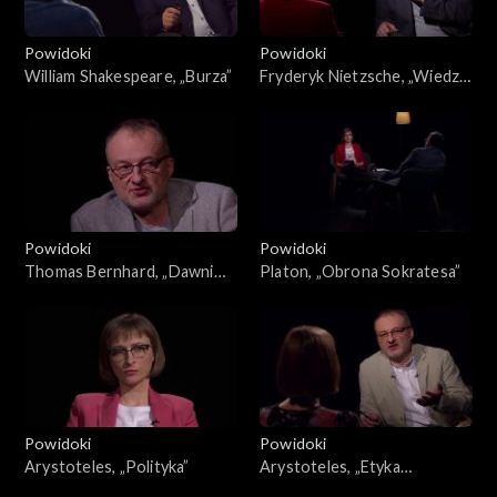
Powidoki
Powidoki
William Shakespeare, „Burza”
Fryderyk Nietzsche, „Wiedza
radosna”
Powidoki
Powidoki
Thomas Bernhard, „Dawni
Platon, „Obrona Sokratesa”
mistrzowie”
Powidoki
Powidoki
Arystoteles, „Polityka”
Arystoteles, „Etyka
nikomachejska”