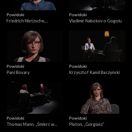
Powidoki
Powidoki
Friedrich Nietzsche,
Vladimir Nabokov o Gogolu
Instytucje kształceniowe
Powidoki
Powidoki
Pani Bovary
Krzysztof Kamil Baczyński
Powidoki
Powidoki
Thomas Mann, „Śmierć w
Platon, „Gorgiasz”
Wenecji”