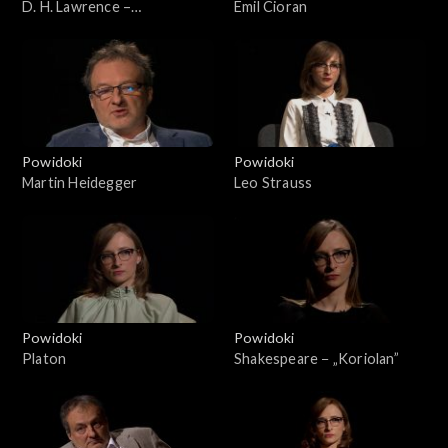
D. H. Lawrence –
Emil Cioran
„Apokalipsa”
Powidoki
Powidoki
Martin Heidegger
Leo Strauss
Powidoki
Powidoki
Platon
Shakespeare − „Koriolan”