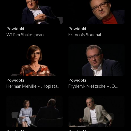
Powidoki
Powidoki
William Shakespeare –
Francois Souchal –
„Romeo i Julia”
„Wandalizm rewolucji”
Powidoki
Powidoki
Herman Melville – „Kopista
Fryderyk Nietzsche – „O
Bartleby”
pożytkach i szkodliwości
historii dla życia”