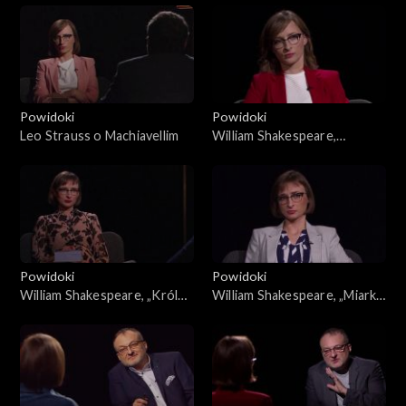
Powidoki
Powidoki
Leo Strauss o Machiavellim
William Shakespeare,
„Henryk IV”
Powidoki
Powidoki
William Shakespeare, „Król
William Shakespeare, „Miarka
Lear”
za miarkę”