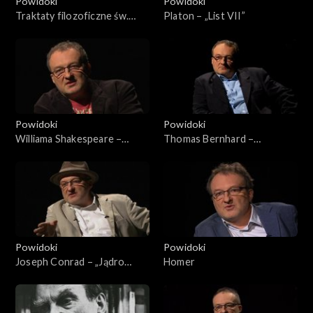
Powidoki
Powidoki
Traktaty filozoficzne św.
Platon – „List VII”
Augustyna
Powidoki
Powidoki
Williama Shakespeare –
Thomas Bernhard –
„Otello”
„Bratanek Wittgensteina.
Przyjaźń”
Powidoki
Powidoki
Joseph Conrad – „Jądro
Homer
ciemności”