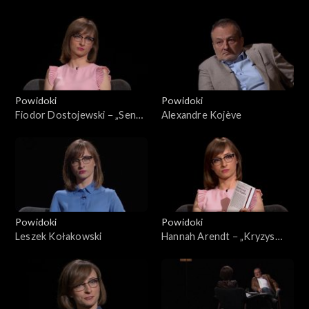
Guliwera”
„Przegrany”
Powidoki
Powidoki
Fiodor Dostojewski − „Sen
Alexandre Kojève
śmiesznego człowieka”
Powidoki
Powidoki
Leszek Kołakowski
Hannah Arendt − „Kryzys
republiki”