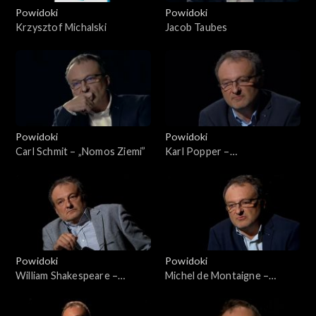
Powidoki
Powidoki
Krzysztof Michalski
Jacob Taubes
Powidoki
Powidoki
Carl Schmit – „Nomos Ziemi”
Karl Popper –
„Społeczeństwo otwarte i
jego wrogowie”
Powidoki
Powidoki
William Shakespeare –
Michel de Montaigne –
„Kupiec wenecki”
„Próby”