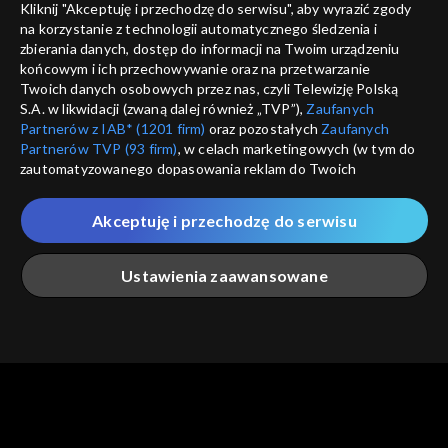
Kliknij "Akceptuję i przechodzę do serwisu", aby wyrazić zgody
informacje o dostawcy usług
na korzystanie z technologii automatycznego śledzenia i
ANULUJ
SP
zbierania danych, dostęp do informacji na Twoim urządzeniu
końcowym i ich przechowywanie oraz na przetwarzanie
Twoich danych osobowych przez nas, czyli Telewizję Polską
S.A. w likwidacji (zwaną dalej również „TVP”),
Zaufanych
Partnerów z IAB* (1201 firm)
oraz pozostałych
Zaufanych
Partnerów TVP (93 firm)
, w celach marketingowych (w tym do
zautomatyzowanego dopasowania reklam do Twoich
zainteresowań i mierzenia ich skuteczności) i pozostałych,
które wskazujemy poniżej, a także zgody na udostępnianie
Akceptuję i przechodzę do serwisu
przez nas identyfikatora PPID do Google.
Twoje dane osobowe zbierane podczas odwiedzania przez
Ustawienia zaawansowane
Ciebie naszych
poszczególnych serwisów
zwanych dalej
„Portalem”, w tym informacje zapisywane za pomocą
technologii takich jak: pliki cookie, sygnalizatory WWW lub
innych podobnych technologii umożliwiających świadczenie
Główna
Szukaj
Moja lista
Na żywo
Więcej
dopasowanych i bezpiecznych usług, personalizację treści
oraz reklam, udostępnianie funkcji mediów społecznościowych
oraz analizowanie ruchu w Internecie.
Twoje dane osobowe zbierane podczas odwiedzania przez