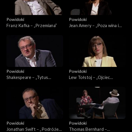
Powidoki
Powidoki
Franz Kafka − „Przemiana”
Jean Amery − „Poza wina i
karą”
Powidoki
Powidoki
Shakespeare − „Tytus
Lew Tołstoj − „Ojciec
Andronikus”
Sergiusz”
Powidoki
Powidoki
Jonathan Swift − „Podróże
Thomas Bernhard −