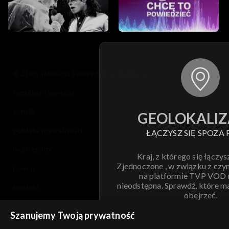
© 2026 Telewizja Polska S.A. w likwidacji
regulamin serwisu
cennik
GEOLOKALIZ
polityka prywatności
ŁĄCZYSZ SIĘ SPOZA 
moje zgody
Kraj, z którego się łączys
Zjednoczone , w związku z czy
pomoc
na platformie TVP VOD
nieodstępna. Sprawdź, które m
kontakt
obejrzeć.
voucher
Szanujemy Twoją prywatność
Nie pokazuj pon
dostępność