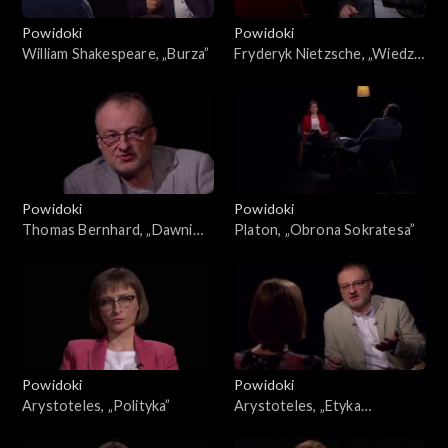
Powidoki
Powidoki
William Shakespeare, „Burza”
Fryderyk Nietzsche, „Wiedza
radosna”
Powidoki
Powidoki
Thomas Bernhard, „Dawni
Platon, „Obrona Sokratesa”
mistrzowie”
Powidoki
Powidoki
Arystoteles, „Polityka”
Arystoteles, „Etyka
nikomachejska”