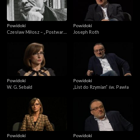
Powidoki
Powidoki
Czesław Miłosz – „Postwar
Joseph Roth
Polish Poetry”
Powidoki
Powidoki
W. G. Sebald
„List do Rzymian” św. Pawła
Powidoki
Powidoki