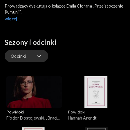
Prowadzący dyskutują o książce Emila Ciorana „Przeistoczenie
Rumunii”.
więcej
Sezony i odcinki
Odcinki
Odcinki
Powidoki
Powidoki
Fiodor Dostojewski, „Bracia
Hannah Arendt
Karamazow”