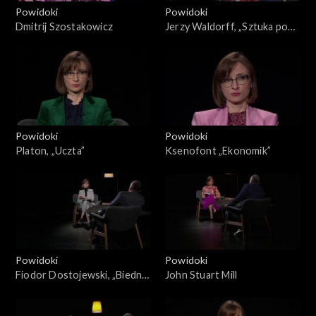
Powidoki
Powidoki
Dmitrij Szostakowicz
Jerzy Waldorff, „Sztuka pod
dyktaturą”
Powidoki
Powidoki
Platon, „Uczta”
Ksenofont „Ekonomik”
Powidoki
Powidoki
Fiodor Dostojewski, „Biedni
John Stuart Mill
ludzie”