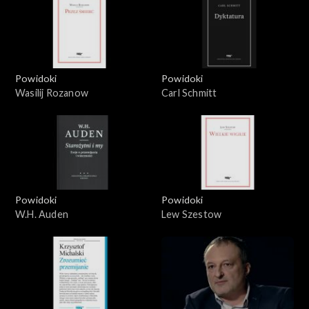
Powidoki
Powidoki
Wasilij Rozanow
Carl Schmitt
Powidoki
Powidoki
W.H. Auden
Lew Szestow