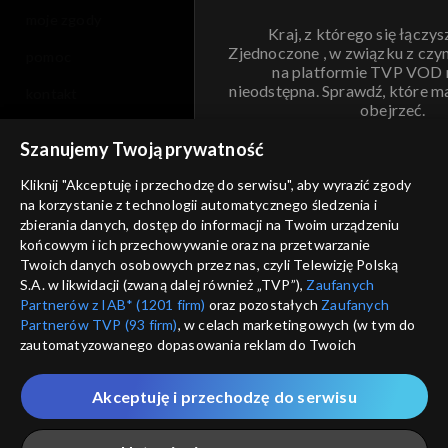
moje zgody
Kraj, z którego się łączys
Zjednoczone , w związku z czy
pomoc
na platformie TVP VOD
nieodstępna. Sprawdź, które m
kontakt
obejrzeć.
voucher
Szanujemy Twoją prywatność
Nie pokazuj pon
dostępność
Kliknij "Akceptuję i przechodzę do serwisu", aby wyrazić zgody
informacje o dostawcy usług
na korzystanie z technologii automatycznego śledzenia i
ANULUJ
SP
zbierania danych, dostęp do informacji na Twoim urządzeniu
końcowym i ich przechowywanie oraz na przetwarzanie
Twoich danych osobowych przez nas, czyli Telewizję Polską
S.A. w likwidacji (zwaną dalej również „TVP”),
Zaufanych
Partnerów z IAB* (1201 firm)
oraz pozostałych
Zaufanych
Partnerów TVP (93 firm)
, w celach marketingowych (w tym do
zautomatyzowanego dopasowania reklam do Twoich
zainteresowań i mierzenia ich skuteczności) i pozostałych,
które wskazujemy poniżej, a także zgody na udostępnianie
Akceptuję i przechodzę do serwisu
przez nas identyfikatora PPID do Google.
Twoje dane osobowe zbierane podczas odwiedzania przez