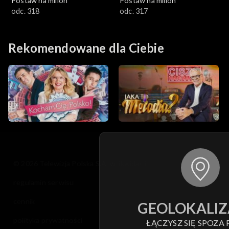
Postaw na milion
Postaw na milion
odc. 318
odc. 317
Rekomendowane dla Ciebie
© 2026 Telewizja Polska S.A. w likwidacji
regulamin serwisu
cennik
GEOLOKALIZ
polityka prywatności
ŁĄCZYSZ SIĘ SPOZA 