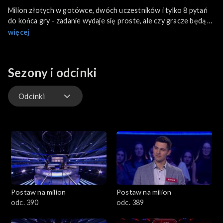
Milion złotych w gotówce, dwóch uczestników i tylko 8 pytań
do końca gry - zadanie wydaje się proste, ale czy gracze będą w
stanie zachować zimną krew i ocalić milion?
więcej
Sezony i odcinki
Odcinki
Odcinki
Postaw na milion
Postaw na milion
odc. 390
odc. 389