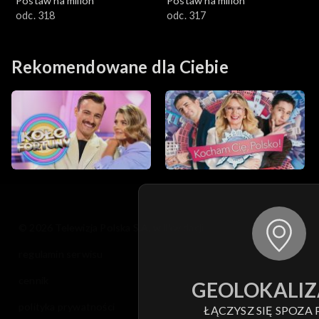
Postaw na milion
Postaw na milion
odc. 318
odc. 317
Rekomendowane dla Ciebie
© 2026 Telewizja Polska S.A. w likwidacji
regulamin serwisu
cennik
GEOLOKALIZ
polityka prywatności
ŁĄCZYSZ SIĘ SPOZA 