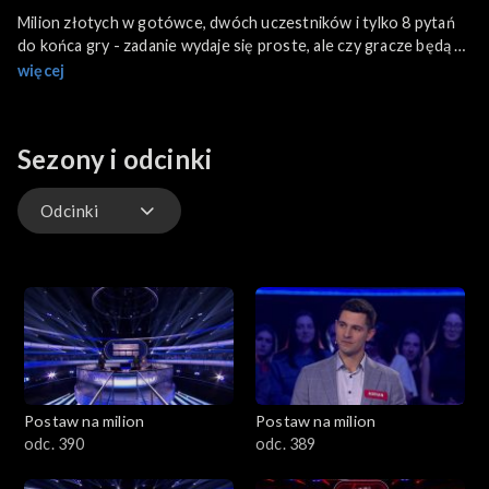
Milion złotych w gotówce, dwóch uczestników i tylko 8 pytań
do końca gry - zadanie wydaje się proste, ale czy gracze będą w
stanie zachować zimną krew i ocalić milion?
więcej
Sezony i odcinki
Odcinki
Odcinki
Postaw na milion
Postaw na milion
odc. 390
odc. 389