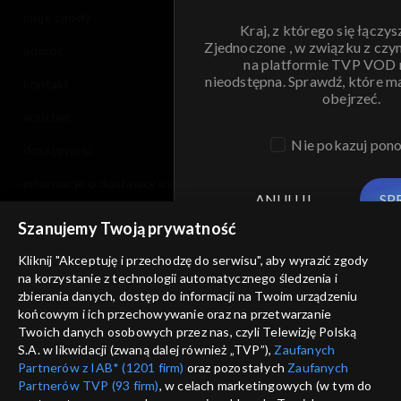
moje zgody
Kraj, z którego się łączys
Zjednoczone , w związku z czy
pomoc
na platformie TVP VOD
nieodstępna. Sprawdź, które m
kontakt
obejrzeć.
voucher
Nie pokazuj pon
dostępność
informacje o dostawcy usług
ANULUJ
SP
Szanujemy Twoją prywatność
Kliknij "Akceptuję i przechodzę do serwisu", aby wyrazić zgody
na korzystanie z technologii automatycznego śledzenia i
zbierania danych, dostęp do informacji na Twoim urządzeniu
końcowym i ich przechowywanie oraz na przetwarzanie
Twoich danych osobowych przez nas, czyli Telewizję Polską
S.A. w likwidacji (zwaną dalej również „TVP”),
Zaufanych
Partnerów z IAB* (1201 firm)
oraz pozostałych
Zaufanych
Partnerów TVP (93 firm)
, w celach marketingowych (w tym do