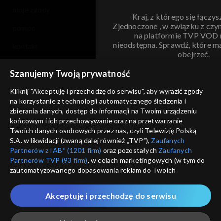
moje zgody
Kraj, z którego się łączys
Zjednoczone , w związku z czy
pomoc
na platformie TVP VOD
nieodstępna. Sprawdź, które m
kontakt
obejrzeć.
voucher
Szanujemy Twoją prywatność
Nie pokazuj pon
dostępność
Kliknij "Akceptuję i przechodzę do serwisu", aby wyrazić zgody
informacje o dostawcy usług
na korzystanie z technologii automatycznego śledzenia i
ANULUJ
SP
zbierania danych, dostęp do informacji na Twoim urządzeniu
końcowym i ich przechowywanie oraz na przetwarzanie
Twoich danych osobowych przez nas, czyli Telewizję Polską
S.A. w likwidacji (zwaną dalej również „TVP”),
Zaufanych
Partnerów z IAB* (1201 firm)
oraz pozostałych
Zaufanych
Partnerów TVP (93 firm)
, w celach marketingowych (w tym do
zautomatyzowanego dopasowania reklam do Twoich
zainteresowań i mierzenia ich skuteczności) i pozostałych,
które wskazujemy poniżej, a także zgody na udostępnianie
Akceptuję i przechodzę do serwisu
przez nas identyfikatora PPID do Google.
Twoje dane osobowe zbierane podczas odwiedzania przez