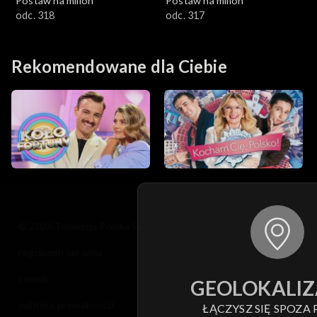
Postaw na milion
Postaw na milion
odc. 318
odc. 317
Rekomendowane dla Ciebie
© 2026 Telewizja Polska S.A. w likwidacji
regulamin serwisu
cennik
GEOLOKALIZ
polityka prywatności
ŁĄCZYSZ SIĘ SPOZA 