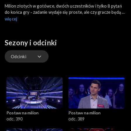
Milion złotych w gotówce, dwóch uczestników i tylko 8 pytań
do końca gry - zadanie wydaje się proste, ale czy gracze będą w
stanie zachować zimną krew i ocalić milion?
więcej
Sezony i odcinki
Odcinki
Odcinki
Postaw na milion
Postaw na milion
odc. 390
odc. 389