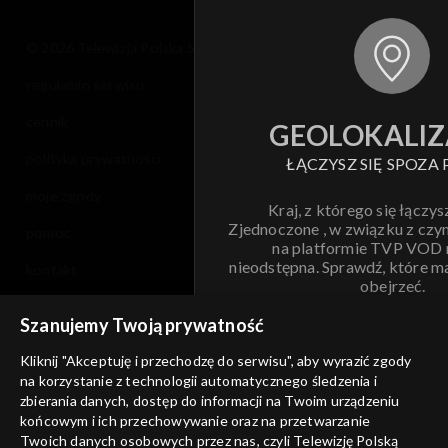
© 2026 Telewizja Polska S.A. w likwidacji
regulamin serwisu
cennik
GEOLOKALIZ
polityka prywatności
ŁĄCZYSZ SIĘ SPOZA 
moje zgody
Kraj, z którego się łączys
Zjednoczone , w związku z czy
pomoc
na platformie TVP VOD
nieodstępna. Sprawdź, które m
kontakt
obejrzeć.
voucher
Szanujemy Twoją prywatność
Nie pokazuj pon
dostępność
Kliknij "Akceptuję i przechodzę do serwisu", aby wyrazić zgody
informacje o dostawcy usług
na korzystanie z technologii automatycznego śledzenia i
ANULUJ
SP
zbierania danych, dostęp do informacji na Twoim urządzeniu
końcowym i ich przechowywanie oraz na przetwarzanie
Twoich danych osobowych przez nas, czyli Telewizję Polską