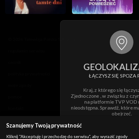
© 2026 Telewizja Polska S.A. w likwidacji
regulamin serwisu
cennik
GEOLOKALIZ
polityka prywatności
ŁĄCZYSZ SIĘ SPOZA 
moje zgody
Kraj, z którego się łączys
Zjednoczone , w związku z czy
pomoc
na platformie TVP VOD
nieodstępna. Sprawdź, które m
kontakt
obejrzeć.
voucher
Szanujemy Twoją prywatność
Nie pokazuj pon
dostępność
Kliknij "Akceptuję i przechodzę do serwisu", aby wyrazić zgody