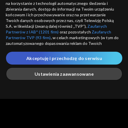
na korzystanie z technologii automatycznego śledzenia i
informacje o dostawcy usług
ANULUJ
SP
zbierania danych, dostęp do informacji na Twoim urządzeniu
końcowym i ich przechowywanie oraz na przetwarzanie
Twoich danych osobowych przez nas, czyli Telewizję Polską
S.A. w likwidacji (zwaną dalej również „TVP”),
Zaufanych
Partnerów z IAB* (1201 firm)
oraz pozostałych
Zaufanych
Partnerów TVP (93 firm)
, w celach marketingowych (w tym do
zautomatyzowanego dopasowania reklam do Twoich
zainteresowań i mierzenia ich skuteczności) i pozostałych,
które wskazujemy poniżej, a także zgody na udostępnianie
Akceptuję i przechodzę do serwisu
przez nas identyfikatora PPID do Google.
Twoje dane osobowe zbierane podczas odwiedzania przez
Ustawienia zaawansowane
Ciebie naszych
poszczególnych serwisów
zwanych dalej
„Portalem”, w tym informacje zapisywane za pomocą
technologii takich jak: pliki cookie, sygnalizatory WWW lub
innych podobnych technologii umożliwiających świadczenie
Główna
Szukaj
Moja lista
Na żywo
Więcej
dopasowanych i bezpiecznych usług, personalizację treści
oraz reklam, udostępnianie funkcji mediów społecznościowych
oraz analizowanie ruchu w Internecie.
Twoje dane osobowe zbierane podczas odwiedzania przez
Ciebie
poszczególnych serwisów
na Portalu, takie jak adresy