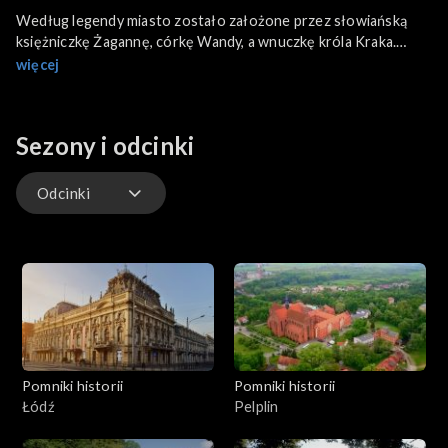
Według legendy miasto zostało założone przez słowiańską
księżniczkę Żagannę, córkę Wandy, a wnuczkę króla Kraka.
Historycznie, pierwsza pisemna wzmianka o mieście, pochodzi
więcej
dokładnie z 23 maja 1202 r. Działalność zakonu kanoników
regularnych św. Augustyna odegrała niezwykle istotną rolę w
dziejach Żagania. W programie poznajemy niezwykłe opactwo.
Sezony i odcinki
Żagań – poaugustiański zespół klasztorny, uznany został za
Pomnik Historii.
Odcinki
Odcinki
Pomniki historii
Pomniki historii
Łódź
Pelplin