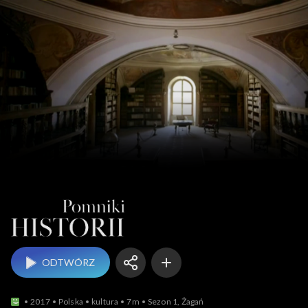
Pomniki historii
ODTWÓRZ
2017
Polska
kultura
7m
Sezon 1, Żagań