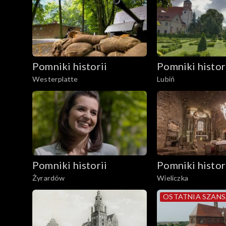
Pomniki historii
Pomniki histor
Westerplatte
Lubiń
Pomniki historii
Pomniki histor
Żyrardów
Wieliczka
OSTATNIA SZAN