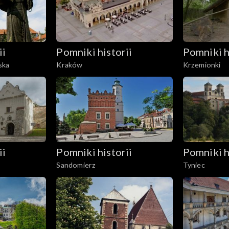
ii
Pomniki historii
Pomniki h
ska
Kraków
Krzemionki
ii
Pomniki historii
Pomniki h
Sandomierz
Tyniec