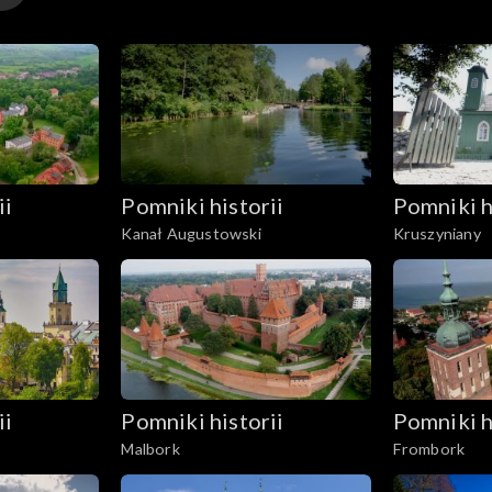
ii
Pomniki historii
Pomniki h
Kanał Augustowski
Kruszyniany
ii
Pomniki historii
Pomniki h
Malbork
Frombork