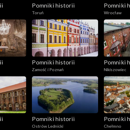
ii
Pomniki historii
Pomniki h
Toruń
Wrocław
ii
Pomniki historii
Pomniki h
Zamość i Poznań
Nikiszowiec
ii
Pomniki historii
Pomniki h
Ostrów Lednicki
Chełmno