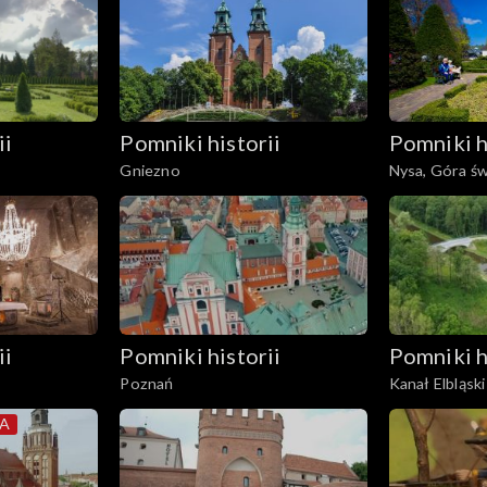
ii
Pomniki historii
Pomniki h
Gniezno
Nysa, Góra św
Zdrój
ii
Pomniki historii
Pomniki h
Poznań
Kanał Elbląski
SA