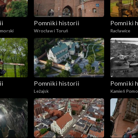
ii
Pomniki historii
Pomniki h
omorski
Wrocław i Toruń
Racławice
ii
Pomniki historii
Pomniki h
Leżajsk
Kamień Pomor