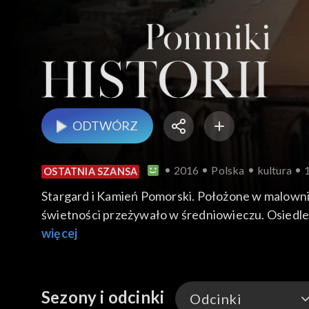
ODTWÓRZ
2016
Polska
kultura
OSTATNIA SZANSA
Stargard i Kamień Pomorski. Położone w malownic
świetności przeżywało w średniowieczu. Osiedle
średniowiecznymi fortyfikacjami, należą do najc
więcej
Sezony i odcinki
Odcinki