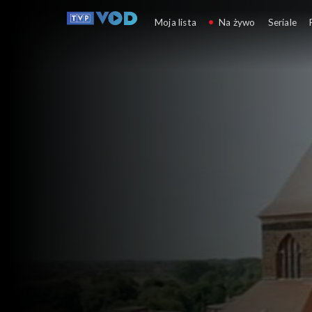
Pomniki historii
Moja lista
Na żywo
Seriale