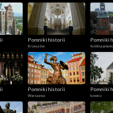
ii
Pomniki historii
Pomniki h
Krzeszów
Kotlina jelen
ii
Pomniki historii
Pomniki h
Warszawa
Łowicz