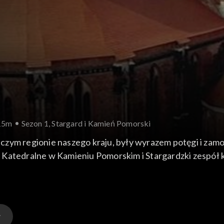
15m
Sezon 1, Stargard i Kamień Pomorski
zym regionie naszego kraju, były wyrazem potęgi i zamo
 Katedralne w Kamieniu Pomorskim i Stargardzki zespół
enniejszych nadbałtyckich zabytków.