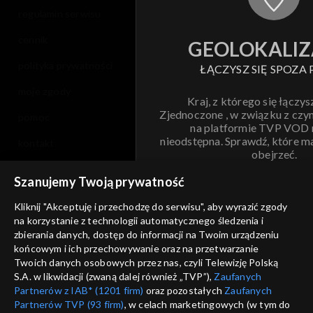
regulamin serwisu
cennik
GEOLOKALIZ
polityka prywatności
ŁĄCZYSZ SIĘ SPOZA 
moje zgody
Kraj, z którego się łączys
Zjednoczone , w związku z czy
pomoc
na platformie TVP VOD
nieodstępna. Sprawdź, które m
kontakt
obejrzeć.
voucher
Szanujemy Twoją prywatność
Nie pokazuj pon
dostępność
Kliknij "Akceptuję i przechodzę do serwisu", aby wyrazić zgody
informacje o dostawcy usług
na korzystanie z technologii automatycznego śledzenia i
ANULUJ
SP
zbierania danych, dostęp do informacji na Twoim urządzeniu
końcowym i ich przechowywanie oraz na przetwarzanie
Twoich danych osobowych przez nas, czyli Telewizję Polską
S.A. w likwidacji (zwaną dalej również „TVP”),
Zaufanych
Partnerów z IAB* (1201 firm)
oraz pozostałych
Zaufanych
Partnerów TVP (93 firm)
, w celach marketingowych (w tym do