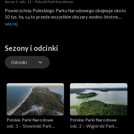
Sezon 1, odc. 11 – Poleski Park Narodowy
Powierzchnia Poleskiego Parku Narodowego obejmuje około
10 tys. ha, są to przede wszystkim obszary wodno-błotne,
naturalne ekosystemy bagienne, torfowiska, jeziora krasowe,
więcej
naturalne kompleksy leśne z siedliskami reliktowych gatunków
zwierząt i roślin, które kształtowały się od końca epoki
lodowcowej.
Sezony i odcinki
Odcinki
Odcinki
Polskie Parki Narodowe
Polskie Parki Narodowe
odc. 1 – Słowiński Park
odc. 2 – Wigierski Park
Narodowy
Narodowy