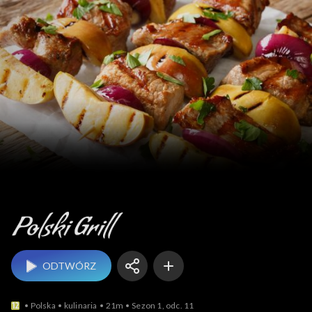
Polski grill
ODTWÓRZ
Polska
kulinaria
21m
Sezon 1, odc. 11