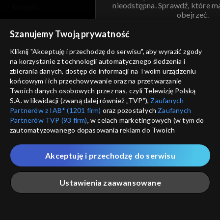
nieodstępna. Sprawdź, które m
kontakt
obejrzeć.
voucher
Szanujemy Twoją prywatność
Nie pokazuj pon
dostępność
Kliknij "Akceptuję i przechodzę do serwisu", aby wyrazić zgody
na korzystanie z technologii automatycznego śledzenia i
informacje o dostawcy usług
ANULUJ
SP
zbierania danych, dostęp do informacji na Twoim urządzeniu
końcowym i ich przechowywanie oraz na przetwarzanie
Twoich danych osobowych przez nas, czyli Telewizję Polską
S.A. w likwidacji (zwaną dalej również „TVP”),
Zaufanych
Partnerów z IAB* (1201 firm)
oraz pozostałych
Zaufanych
Partnerów TVP (93 firm)
, w celach marketingowych (w tym do
zautomatyzowanego dopasowania reklam do Twoich
zainteresowań i mierzenia ich skuteczności) i pozostałych,
które wskazujemy poniżej, a także zgody na udostępnianie
Akceptuję i przechodzę do serwisu
przez nas identyfikatora PPID do Google.
Twoje dane osobowe zbierane podczas odwiedzania przez
Ustawienia zaawansowane
Ciebie naszych
poszczególnych serwisów
zwanych dalej
„Portalem”, w tym informacje zapisywane za pomocą
technologii takich jak: pliki cookie, sygnalizatory WWW lub
innych podobnych technologii umożliwiających świadczenie
Główna
Szukaj
Moja lista
Na żywo
Więcej