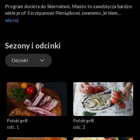
Program dociera do Skierniewic. Miasto to zawdzięcza bardzo
wiele prof. Szczepanowi Pieniążkowi, zwanemu „królem
polskich jabłek” – był wieloletnim dyrektorem tamtejszego
więcej
Instytutu Sadownictwa. Co roku we wrześniu Skierniewickie
Święto Kwiatów, Owoców i Warzyw
ściąga tysiące gości. A na grillu? – wyłącznie warzywa i owoce…
Sezony i odcinki
Odcinki
Odcinki
Polski grill
Polski grill
odc. 1
odc. 2