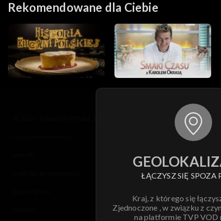
Rekomendowane dla Ciebie
© 2026 Telewizja Polska S.A. w likwidacji
regulamin serwisu
cennik
GEOLOKALIZ
polityka prywatności
ŁĄCZYSZ SIĘ SPOZA 
moje zgody
Kraj, z którego się łączys
Zjednoczone , w związku z czy
pomoc
na platformie TVP VOD