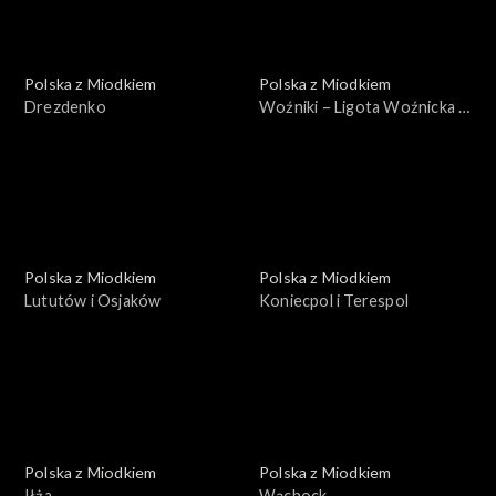
Polska z Miodkiem
Polska z Miodkiem
Drezdenko
Woźniki – Ligota Woźnicka –
Lubsza
Polska z Miodkiem
Polska z Miodkiem
Lututów i Osjaków
Koniecpol i Terespol
Polska z Miodkiem
Polska z Miodkiem
Iłża
Wąchock