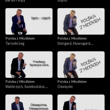
Bardo i Kąty
Sopot
Polska z Miodkiem
Polska z Miodkiem
Tarnobrzeg
Stargard, Nowogard,
Białogard
Polska z Miodkiem
Polska z Miodkiem
Wałbrzych, Świebodzice,
Oświęcim
Mirsk, Złotoryja