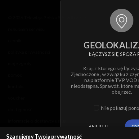
© 2026 Telewizja Polska S.A. w likwidacji
regulamin serwisu
cennik
GEOLOKALIZ
polityka prywatności
ŁĄCZYSZ SIĘ SPOZA 
moje zgody
Kraj, z którego się łączys
Zjednoczone , w związku z czy
pomoc
na platformie TVP VOD
nieodstępna. Sprawdź, które m
kontakt
obejrzeć.
voucher
Nie pokazuj pon
dostępność
informacje o dostawcy usług
ANULUJ
SP
Szanujemy Twoją prywatność