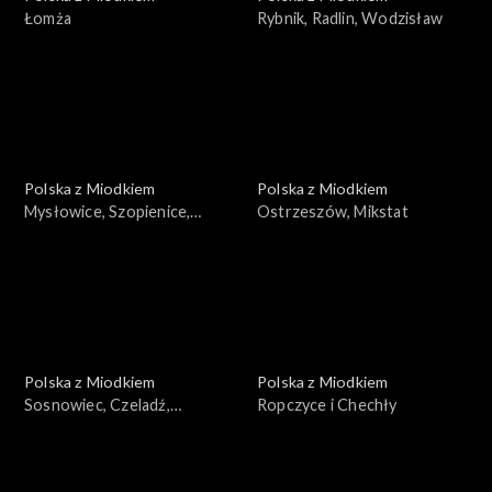
Łomża
Rybnik, Radlin, Wodzisław
Polska z Miodkiem
Polska z Miodkiem
Mysłowice, Szopienice,
Ostrzeszów, Mikstat
Bogucice, Siemianowice
Polska z Miodkiem
Polska z Miodkiem
Sosnowiec, Czeladź,
Ropczyce i Chechły
Dąbrowa Górnicza