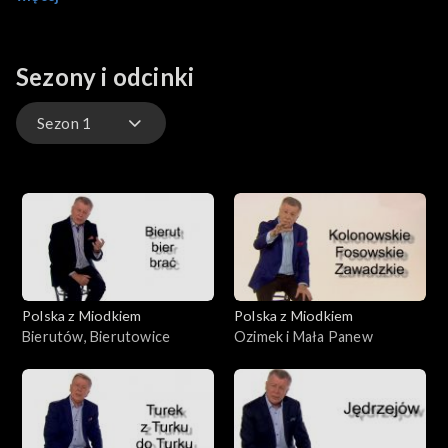
majątku Zamoście. A skąd pochodzi nazwa Biłgoraj?
Sezony i odcinki
Sezon 1
Sezon 1
Polska z Miodkiem
Polska z Miodkiem
Bierutów, Bierutowice
Ozimek i Mała Panew