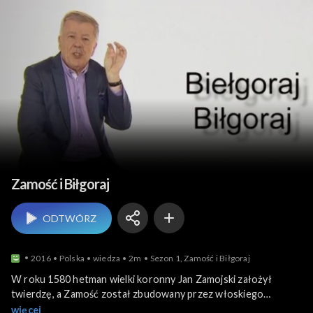
Polska z Miodkiem
Zamość i Biłgoraj
ODTWÓRZ
2016
Polska
wiedza
2m
Sezon 1, Zamość i Biłgoraj
W roku 1580 hetman wielki koronny Jan Zamojski założył
twierdzę, a Zamość został zbudowany przez włoskiego
architekta Bernardo Morando. Nazwa została przeniesiona od
więcej