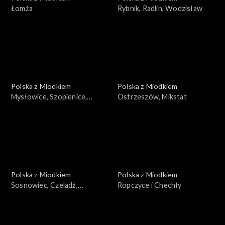
Łomża
Rybnik, Radlin, Wodzisław
Polska z Miodkiem
Polska z Miodkiem
Mysłowice, Szopienice,
Ostrzeszów, Mikstat
Bogucice, Siemianowice
Polska z Miodkiem
Polska z Miodkiem
Sosnowiec, Czeladź,
Ropczyce i Chechły
Dąbrowa Górnicza