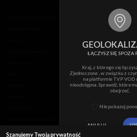
© 2026 Telewizja Polska S.A. w likwidacji
regulamin serwisu
cennik
GEOLOKALIZ
polityka prywatności
ŁĄCZYSZ SIĘ SPOZA 
moje zgody
Kraj, z którego się łączys
Zjednoczone , w związku z czy
pomoc
na platformie TVP VOD
nieodstępna. Sprawdź, które m
kontakt
obejrzeć.
voucher
Nie pokazuj pon
dostępność
informacje o dostawcy usług
ANULUJ
SP
Szanujemy Twoją prywatność