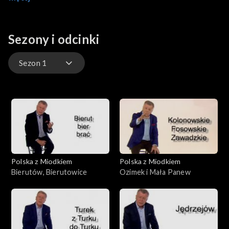
„Radomskie”. Ostatecznie wygrała forma „Radomsko”.
Sezony i odcinki
Sezon 1
Sezon 1
Polska z Miodkiem
Polska z Miodkiem
Bierutów, Bierutowice
Ozimek i Mała Panew