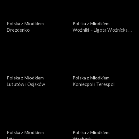
Polska z Miodkiem
Polska z Miodkiem
Drezdenko
Woźniki – Ligota Woźnicka –
Lubsza
Polska z Miodkiem
Polska z Miodkiem
Lututów i Osjaków
Koniecpol i Terespol
Polska z Miodkiem
Polska z Miodkiem
Iłża
Wąchock