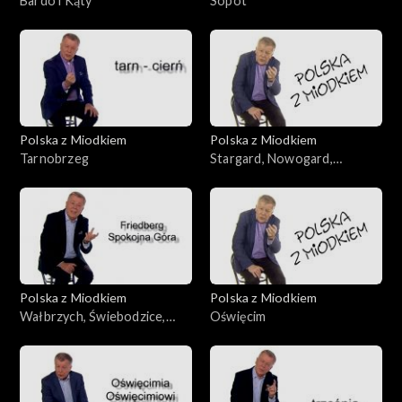
Bardo i Kąty
Sopot
Polska z Miodkiem
Polska z Miodkiem
Tarnobrzeg
Stargard, Nowogard,
Białogard
Polska z Miodkiem
Polska z Miodkiem
Wałbrzych, Świebodzice,
Oświęcim
Mirsk, Złotoryja