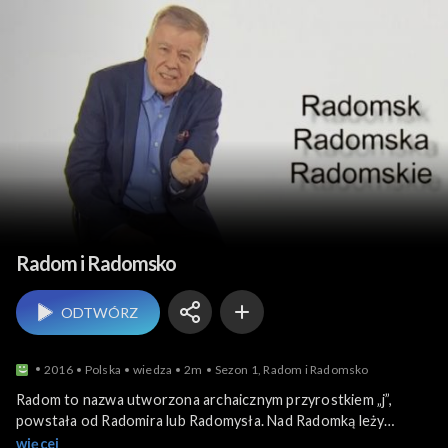
Polska z Miodkiem
Radom i Radomsko
ODTWÓRZ
2016
Polska
wiedza
2m
Sezon 1, Radom i Radomsko
Radom to nazwa utworzona archaicznym przyrostkiem „j”,
powstała od Radomira lub Radomysła. Nad Radomką leży
Radomsko. Kiedyś używało się również wariantów „Radomska” i
więcej