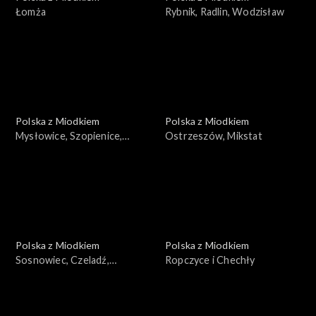
Łomża
Rybnik, Radlin, Wodzisław
Polska z Miodkiem
Polska z Miodkiem
Mysłowice, Szopienice,
Ostrzeszów, Mikstat
Bogucice, Siemianowice
Polska z Miodkiem
Polska z Miodkiem
Sosnowiec, Czeladź,
Ropczyce i Chechły
Dąbrowa Górnicza