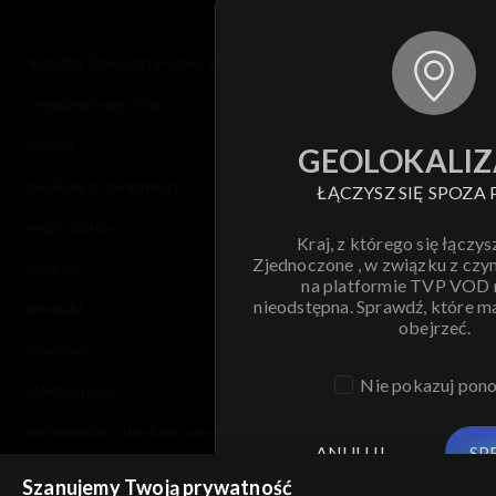
© 2026 Telewizja Polska S.A. w likwidacji
regulamin serwisu
cennik
GEOLOKALIZ
polityka prywatności
ŁĄCZYSZ SIĘ SPOZA 
moje zgody
Kraj, z którego się łączys
Zjednoczone , w związku z czy
pomoc
na platformie TVP VOD
nieodstępna. Sprawdź, które m
kontakt
obejrzeć.
voucher
Nie pokazuj pon
dostępność
informacje o dostawcy usług
ANULUJ
SP
Szanujemy Twoją prywatność