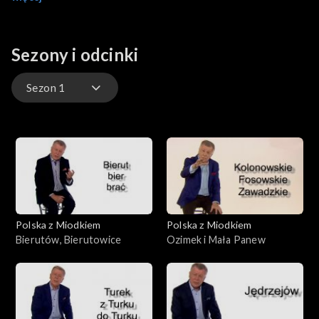
wieniec lub koronę, ale Szczepan wcześniej zadomowił się w
naszym języku.
Sezony i odcinki
Sezon 1
Sezon 1
Polska z Miodkiem
Polska z Miodkiem
Bierutów, Bierutowice
Ozimek i Mała Panew