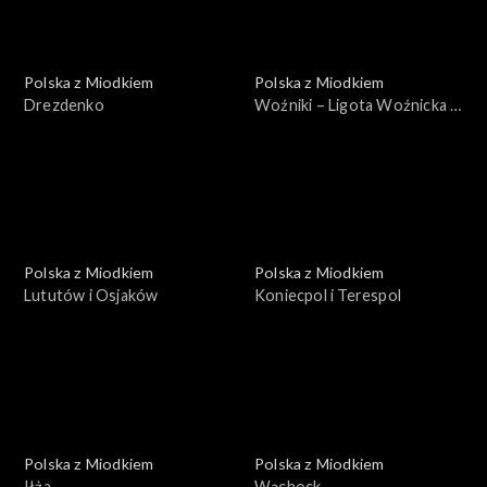
Polska z Miodkiem
Polska z Miodkiem
Drezdenko
Woźniki – Ligota Woźnicka –
Lubsza
Polska z Miodkiem
Polska z Miodkiem
Lututów i Osjaków
Koniecpol i Terespol
Polska z Miodkiem
Polska z Miodkiem
Iłża
Wąchock