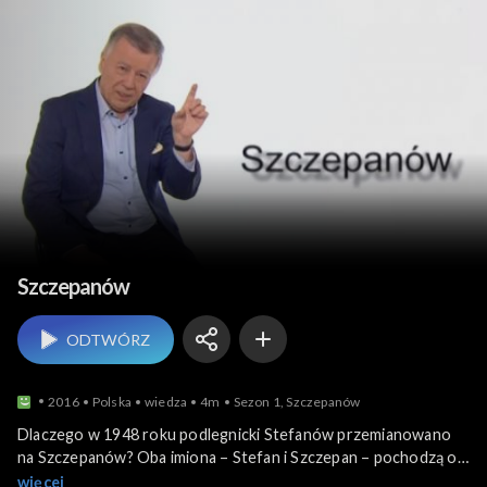
Polska z Miodkiem
Szczepanów
ODTWÓRZ
2016
Polska
wiedza
4m
Sezon 1, Szczepanów
Dlaczego w 1948 roku podlegnicki Stefanów przemianowano
na Szczepanów? Oba imiona – Stefan i Szczepan – pochodzą od
tego samego greckiego słowa „stefanos”, które oznacza
więcej