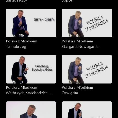
Bardo i Kąty
Sopot
Polska z Miodkiem
Polska z Miodkiem
Tarnobrzeg
Stargard, Nowogard,
Białogard
Polska z Miodkiem
Polska z Miodkiem
Wałbrzych, Świebodzice,
Oświęcim
Mirsk, Złotoryja