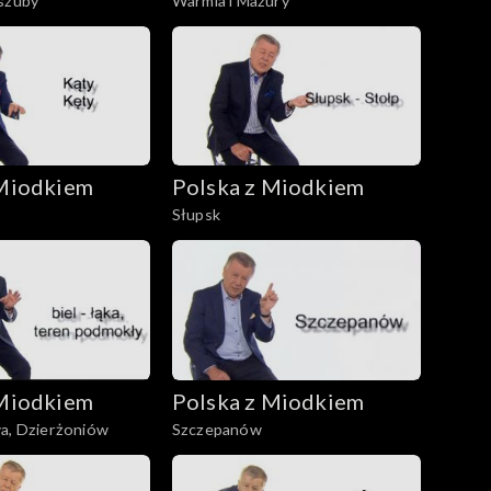
aszuby
Warmia i Mazury
 Miodkiem
Polska z Miodkiem
Słupsk
 Miodkiem
Polska z Miodkiem
wa, Dzierżoniów
Szczepanów