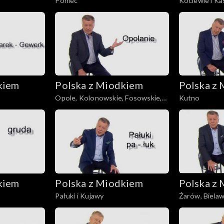
Poniec
Kociewie i K
kiem
Polska z Miodkiem
Polska z
Opole, Kolonowskie, Fosowskie,
Kutno
Zawadzkie
kiem
Polska z Miodkiem
Polska z
Pałuki i Kujawy
Żarów, Biela