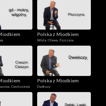
 Miodkiem
Polska z Miodkiem
ia
Wisła, Oława, Pszczyna
 Miodkiem
Polska z Miodkiem
chanów, Ciechocinek
Dwikozy