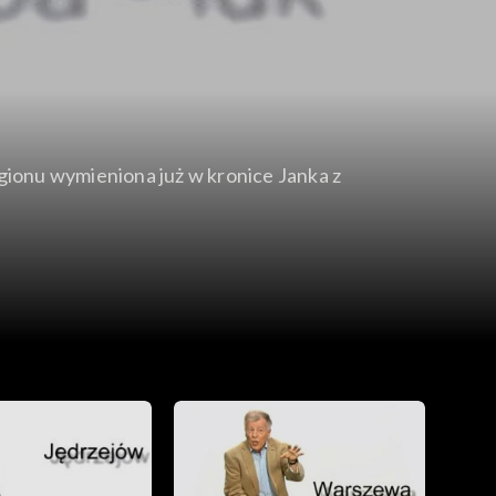
gionu wymieniona już w kronice Janka z