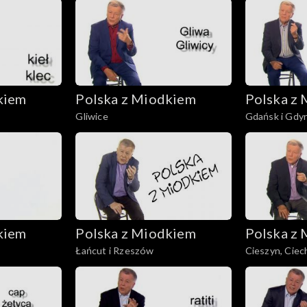
kiem
Polska z Miodkiem
Polska z
Gliwice
Gdańsk i Gdyn
kiem
Polska z Miodkiem
Polska z
Łańcut i Rzeszów
Cieszyn, Cie