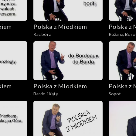
kiem
Polska z Miodkiem
Polska z
Racibórz
Różana, Boro
kiem
Polska z Miodkiem
Polska z
Bardo i Kąty
Sopot