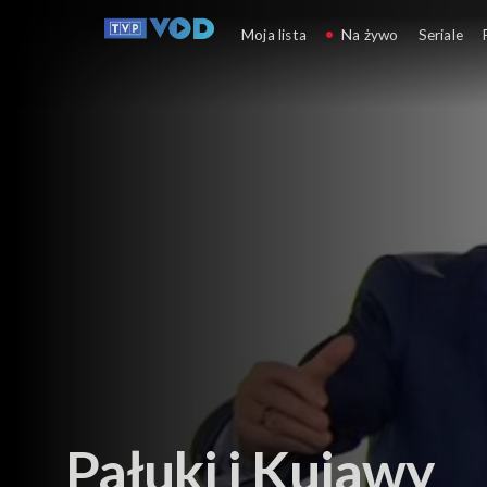
Polska z Miodkiem
Moja lista
Na żywo
Seriale
Pałuki i Kujawy