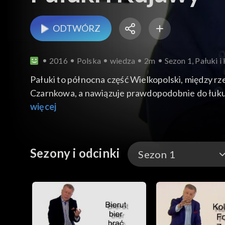
ODTWÓRZ
2016
Polska
wiedza
2m
Sezon 1, Pałuki i
Pałuki to północna część Wielkopolski, między r
Czarnkowa, a nawiązuje prawdopodobnie do łuku 
więcej
Sezony i odcinki
Sezon 1
Sezon 1