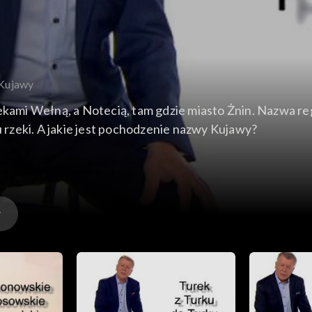
 Kujawy
zekami Wełną, a Notecią, tam gdzie miasto Żnin. Nazwa re
rzeki. A jakie jest pochodzenie nazwy Kujawy?