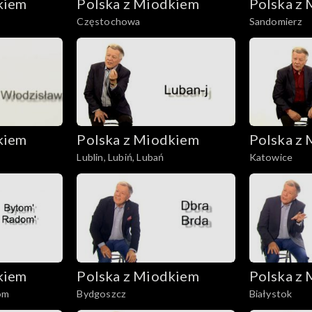
kiem
Polska z Miodkiem
Polska z
Częstochowa
Sandomierz
kiem
Polska z Miodkiem
Polska z
Lublin, Lubiń, Lubań
Katowice
kiem
Polska z Miodkiem
Polska z
om
Bydgoszcz
Białystok