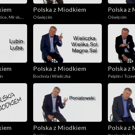
kiem
Polska z Miodkiem
Polska z
ce, Mirsk,
Oświęcim
Oświęcim
kiem
Polska z Miodkiem
Polska z
in
Bochnia i Wieliczka
Pelplin i Tcze
kiem
Polska z Miodkiem
Polska z