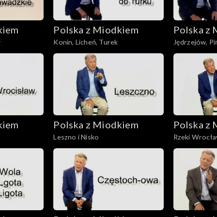
kiem
Polska z Miodkiem
Polska z
w
Konin, Licheń, Turek
Jędrzejów, P
kiem
Polska z Miodkiem
Polska z
Leszno i Nisko
Rzeki Wrocła