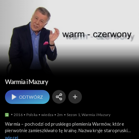
Polska z Miodkiem
Warmia i Mazury
ODTWÓRZ
2016
Polska
wiedza
2m
Sezon 1, Warmia i Mazury
Warmia – pochodzi od pruskiego plemienia Warmów, które
pierwotnie zamieszkiwało tę krainę. Nazwa kryje staropruski
rdzeń warm – o znaczeniu czerwony. A jakie jest pochodzenie
więcej