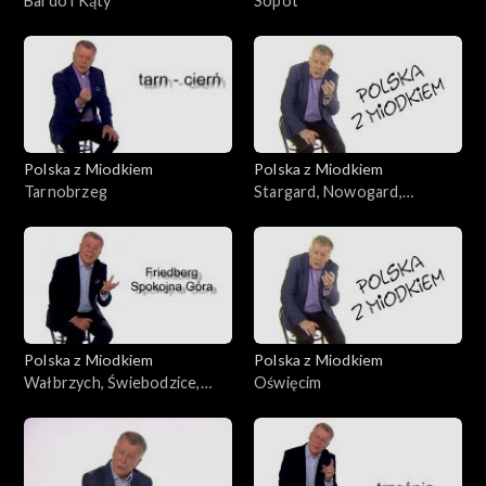
Bardo i Kąty
Sopot
Polska z Miodkiem
Polska z Miodkiem
Tarnobrzeg
Stargard, Nowogard,
Białogard
Polska z Miodkiem
Polska z Miodkiem
Wałbrzych, Świebodzice,
Oświęcim
Mirsk, Złotoryja