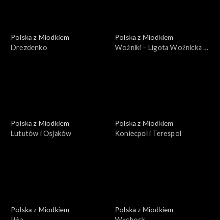
Polska z Miodkiem
Polska z Miodkiem
Drezdenko
Woźniki – Ligota Woźnicka –
Lubsza
Polska z Miodkiem
Polska z Miodkiem
Lututów i Osjaków
Koniecpol i Terespol
Polska z Miodkiem
Polska z Miodkiem
Iłża
Wąchock