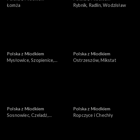
Łomża
Rybnik, Radlin, Wodzisław
Polska z Miodkiem
Polska z Miodkiem
Mysłowice, Szopienice,
Ostrzeszów, Mikstat
Bogucice, Siemianowice
Polska z Miodkiem
Polska z Miodkiem
Sosnowiec, Czeladź,
Ropczyce i Chechły
Dąbrowa Górnicza