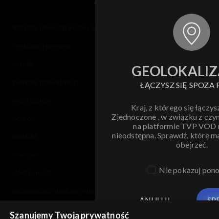
© 2026 Telewizja Polska S.A. w likwidacji
regulamin serwisu
cennik
GEOLOKALIZ
polityka prywatności
ŁĄCZYSZ SIĘ SPOZA 
moje zgody
Kraj, z którego się łączys
Zjednoczone , w związku z czy
pomoc
na platformie TVP VOD
nieodstępna. Sprawdź, które m
kontakt
obejrzeć.
voucher
Nie pokazuj pon
dostępność
informacje o dostawcy usług
ANULUJ
SP
Szanujemy Twoją prywatność