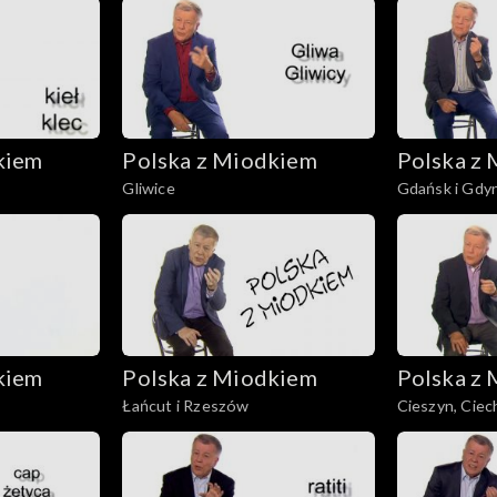
kiem
Polska z Miodkiem
Polska z
Gliwice
Gdańsk i Gdyn
kiem
Polska z Miodkiem
Polska z
Łańcut i Rzeszów
Cieszyn, Cie