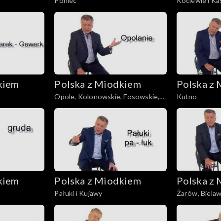
Poniec
Kociewie i K
kiem
Polska z Miodkiem
Polska z
Opole, Kolonowskie, Fosowskie,
Kutno
Zawadzkie
kiem
Polska z Miodkiem
Polska z
Pałuki i Kujawy
Żarów, Biela