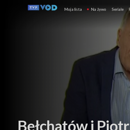
Polska z Miodkiem
Moja lista
Na żywo
Seriale
Bełchatów i Piot