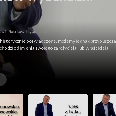
ów i Piotrków Trybunalski
est historycznie poświadczone, możemy jednak przypuszczać
odzi od imienia swojego założyciela, lub właściciela.