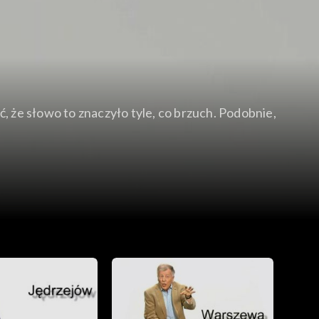
, że słowo to znaczyło tyle, co brzuch. Podobnie,