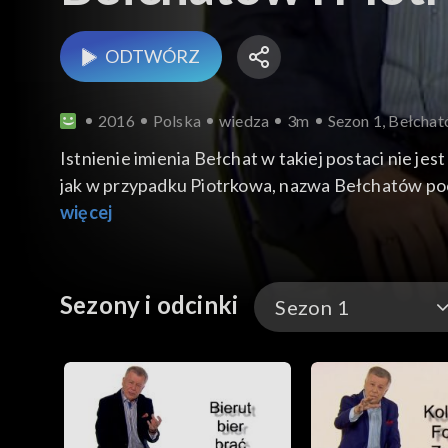
ODTWÓRZ
2016
Polska
wiedza
3m
Sezon 1, Bełchat
Istnienie imienia Bełchat w takiej postaci nie j
jak w przypadku Piotrkowa, nazwa Bełchatów poch
więcej
Sezony i odcinki
Sezon 1
Sezon 1