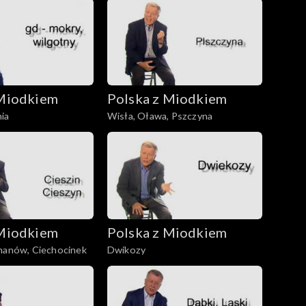
 Miodkiem
Polska z Miodkiem
ia
Wisła, Oława, Pszczyna
 Miodkiem
Polska z Miodkiem
chanów, Ciechocinek
Dwikozy