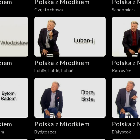
kiem
Polska z Miodkiem
Polska z
Częstochowa
Sandomierz
kiem
Polska z Miodkiem
Polska z
Lublin, Lubiń, Lubań
Katowice
kiem
Polska z Miodkiem
Polska z
om
Bydgoszcz
Białystok