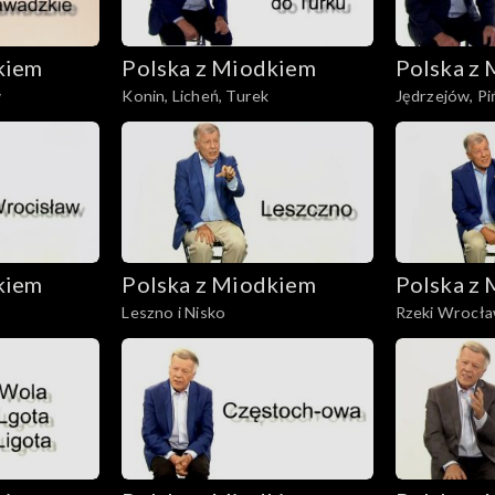
kiem
Polska z Miodkiem
Polska z
w
Konin, Licheń, Turek
Jędrzejów, P
kiem
Polska z Miodkiem
Polska z
Leszno i Nisko
Rzeki Wrocła