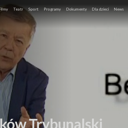
Filmy
Teatr
Sport
Programy
Dokumenty
Dla dzieci
News
rków Trybunalski