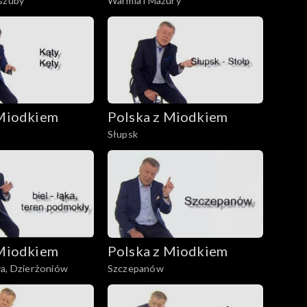
aszuby
Warmia i Mazury
 Miodkiem
Polska z Miodkiem
Słupsk
 Miodkiem
Polska z Miodkiem
wa, Dzierżoniów
Szczepanów