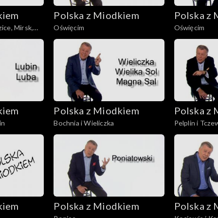
kiem
Polska z Miodkiem
Polska z
ce, Mirsk,
Oświęcim
Oświęcim
kiem
Polska z Miodkiem
Polska z
in
Bochnia i Wieliczka
Pelplin i Tcze
kiem
Polska z Miodkiem
Polska z