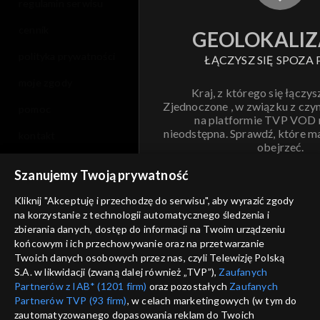
regulamin serwisu
cennik
GEOLOKALIZ
polityka prywatności
ŁĄCZYSZ SIĘ SPOZA 
moje zgody
Kraj, z którego się łączys
Zjednoczone , w związku z czy
pomoc
na platformie TVP VOD
nieodstępna. Sprawdź, które m
kontakt
obejrzeć.
voucher
Szanujemy Twoją prywatność
Nie pokazuj pon
dostępność
Kliknij "Akceptuję i przechodzę do serwisu", aby wyrazić zgody
informacje o dostawcy usług
na korzystanie z technologii automatycznego śledzenia i
ANULUJ
SP
zbierania danych, dostęp do informacji na Twoim urządzeniu
końcowym i ich przechowywanie oraz na przetwarzanie
Twoich danych osobowych przez nas, czyli Telewizję Polską
S.A. w likwidacji (zwaną dalej również „TVP”),
Zaufanych
Partnerów z IAB* (1201 firm)
oraz pozostałych
Zaufanych
Partnerów TVP (93 firm)
, w celach marketingowych (w tym do
zautomatyzowanego dopasowania reklam do Twoich