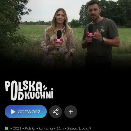
Polska od kuchni
ODTWÓRZ
2021
Polska
kulinaria
11m
Sezon 1, odc. 9