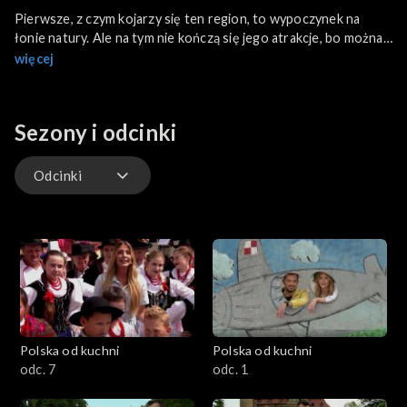
Pierwsze, z czym kojarzy się ten region, to wypoczynek na
łonie natury. Ale na tym nie kończą się jego atrakcje, bo można
się tu ruszyć, np. szlakiem latarni morskich, albo bursztynu.
więcej
Można też udać się na wycieczkę rowerową, z krótkim
przystankiem na plaży. Aleksandra Grysz i Tomasz Tylicki
odwiedzają województwo pomorskie! Poznamy m.in.
Sezony i odcinki
miejscowe stroje ludowe i przepis na placuszki ziemniaczane z
cukinią i płatkami owsianymi.
Odcinki
Odcinki
Polska od kuchni
Polska od kuchni
odc. 7
odc. 1