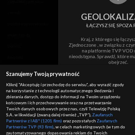
regulamin serwisu
cennik
GEOLOKALIZ
polityka prywatności
ŁĄCZYSZ SIĘ SPOZA 
moje zgody
Kraj, z którego się łączys
Zjednoczone , w związku z czy
pomoc
na platformie TVP VOD
nieodstępna. Sprawdź, które m
kontakt
obejrzeć.
voucher
Szanujemy Twoją prywatność
Nie pokazuj pon
dostępność
Kliknij "Akceptuję i przechodzę do serwisu", aby wyrazić zgody
informacje o dostawcy usług
na korzystanie z technologii automatycznego śledzenia i
ANULUJ
SP
zbierania danych, dostęp do informacji na Twoim urządzeniu
końcowym i ich przechowywanie oraz na przetwarzanie
Twoich danych osobowych przez nas, czyli Telewizję Polską
S.A. w likwidacji (zwaną dalej również „TVP”),
Zaufanych
Partnerów z IAB* (1201 firm)
oraz pozostałych
Zaufanych
Partnerów TVP (93 firm)
, w celach marketingowych (w tym do
zautomatyzowanego dopasowania reklam do Twoich