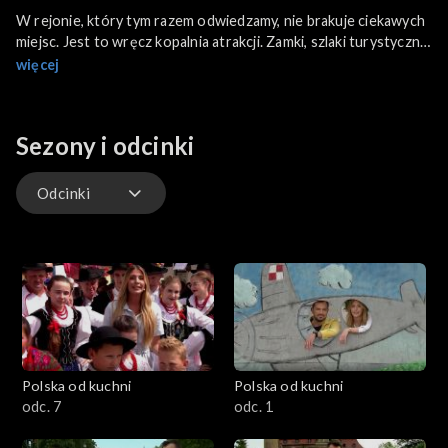
W rejonie, który tym razem odwiedzamy, nie brakuje ciekawych
miejsc. Jest to wręcz kopalnia atrakcji. Zamki, szlaki turystyczne,
muzea. Jest nawet jezioro w górach. Jeden dzień, aby poznać to
więcej
miejsce, nie wystarczy. Jesteśmy w województwie śląskim!
Poznamy m.in. chocholicę, ludowe stroje, a także miejscowe
specjały, np. dzika w trzech odsłonach!
Sezony i odcinki
Odcinki
Odcinki
Polska od kuchni
Polska od kuchni
odc. 7
odc. 1