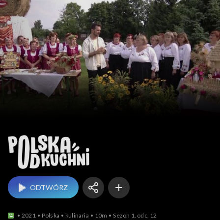
Polska od kuchni
ODTWÓRZ
2021
Polska
kulinaria
10m
Sezon 1, odc. 12