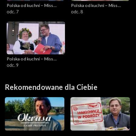
Polska od kuchni – Miss
Polska od kuchni – Miss
Wdzięku
odc. 7
Wdzięku
odc. 8
Polska od kuchni – Miss
Wdzięku
odc. 9
Rekomendowane dla Ciebie