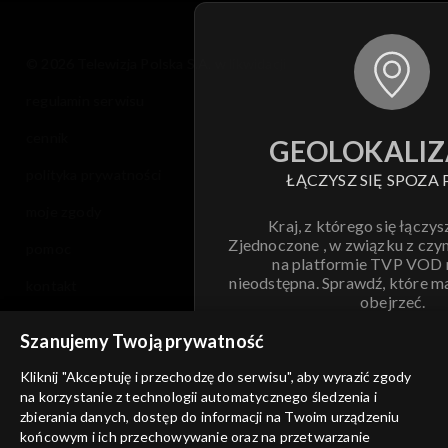
© 2026 Telewizja Polska S.A. w likwidacji
regulamin serwisu
cennik
GEOLOKALIZ
polityka prywatności
ŁĄCZYSZ SIĘ SPOZA 
moje zgody
Kraj, z którego się łączys
Zjednoczone , w związku z czy
pomoc
na platformie TVP VOD
nieodstępna. Sprawdź, które m
kontakt
obejrzeć.
voucher
Szanujemy Twoją prywatność
Nie pokazuj pon
dostępność
Kliknij "Akceptuję i przechodzę do serwisu", aby wyrazić zgody
na korzystanie z technologii automatycznego śledzenia i
informacje o dostawcy usług
ANULUJ
SP
zbierania danych, dostęp do informacji na Twoim urządzeniu
końcowym i ich przechowywanie oraz na przetwarzanie