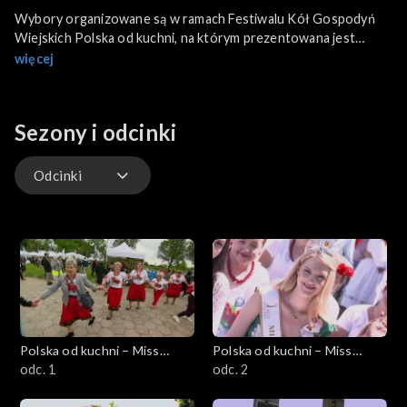
Wybory organizowane są w ramach Festiwalu Kół Gospodyń
Wiejskich Polska od kuchni, na którym prezentowana jest
kuchnia regionalna, przedsiębiorczość kobiet i rękodzieło.
więcej
Sezony i odcinki
Odcinki
Odcinki
Polska od kuchni – Miss
Polska od kuchni – Miss
Wdzięku
odc. 1
Wdzięku
odc. 2