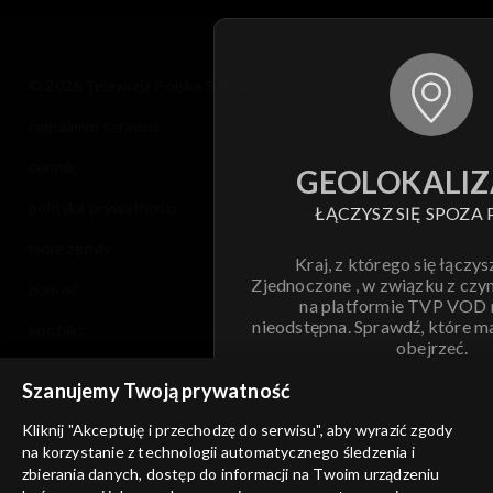
© 2026 Telewizja Polska S.A. w likwidacji
regulamin serwisu
cennik
GEOLOKALIZ
polityka prywatności
ŁĄCZYSZ SIĘ SPOZA 
moje zgody
Kraj, z którego się łączys
Zjednoczone , w związku z czy
pomoc
na platformie TVP VOD
nieodstępna. Sprawdź, które m
kontakt
obejrzeć.
voucher
Szanujemy Twoją prywatność
Nie pokazuj pon
dostępność
Kliknij "Akceptuję i przechodzę do serwisu", aby wyrazić zgody
informacje o dostawcy usług
na korzystanie z technologii automatycznego śledzenia i
ANULUJ
SP
zbierania danych, dostęp do informacji na Twoim urządzeniu