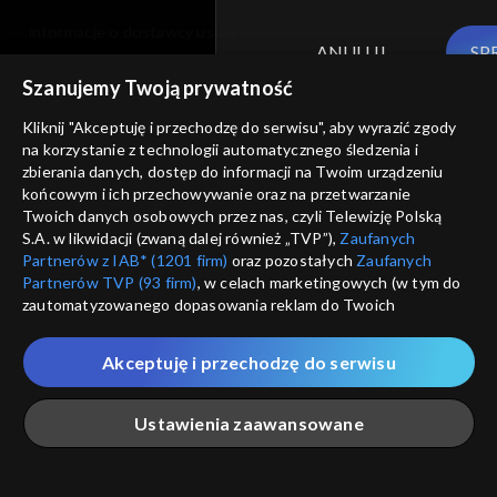
informacje o dostawcy usług
ANULUJ
SP
Szanujemy Twoją prywatność
Kliknij "Akceptuję i przechodzę do serwisu", aby wyrazić zgody
na korzystanie z technologii automatycznego śledzenia i
zbierania danych, dostęp do informacji na Twoim urządzeniu
końcowym i ich przechowywanie oraz na przetwarzanie
Twoich danych osobowych przez nas, czyli Telewizję Polską
S.A. w likwidacji (zwaną dalej również „TVP”),
Zaufanych
Partnerów z IAB* (1201 firm)
oraz pozostałych
Zaufanych
Partnerów TVP (93 firm)
, w celach marketingowych (w tym do
zautomatyzowanego dopasowania reklam do Twoich
zainteresowań i mierzenia ich skuteczności) i pozostałych,
które wskazujemy poniżej, a także zgody na udostępnianie
Akceptuję i przechodzę do serwisu
przez nas identyfikatora PPID do Google.
Twoje dane osobowe zbierane podczas odwiedzania przez
Ustawienia zaawansowane
Ciebie naszych
poszczególnych serwisów
zwanych dalej
„Portalem”, w tym informacje zapisywane za pomocą
technologii takich jak: pliki cookie, sygnalizatory WWW lub
innych podobnych technologii umożliwiających świadczenie
Główna
Szukaj
Moja lista
Na żywo
Więcej