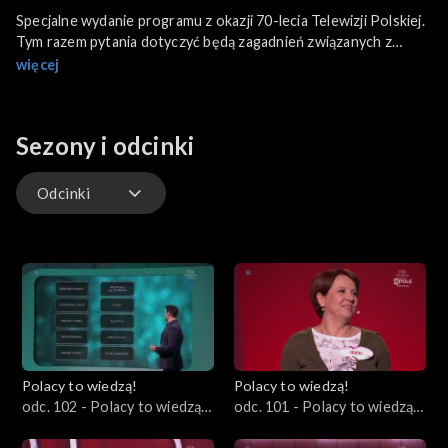
Specjalne wydanie programu z okazji 70-lecia Telewizji Polskiej.
Tym razem pytania dotyczyć będą zagadnień związanych z
historią, produkcjami i osobami, które tworzyły Telewizję
więcej
Polską. W ogniu pytań staną znani i lubiani dziennikarze TVP
Polonia - Agata Konarska, Grzegorz Miśtal i Robert El Gendy
oraz gwiazda polskiej sceny muzycznej, Krystyna Giżowska. W
Sezony i odcinki
roli prowadzącej wystąpi Marta Kielczyk.
Odcinki
Odcinki
Polacy to wiedzą!
Polacy to wiedzą!
odc. 102 - Polacy to wiedzą!
odc. 101 - Polacy to wiedzą!
09.06.2024
02.06.2024