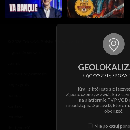
© 2026 Telewizja Polska S.A. w likwidacji
regulamin serwisu
cennik
GEOLOKALIZ
polityka prywatności
ŁĄCZYSZ SIĘ SPOZA 
moje zgody
Kraj, z którego się łączys
Zjednoczone , w związku z czy
pomoc
na platformie TVP VOD
nieodstępna. Sprawdź, które m
kontakt
obejrzeć.
voucher
Nie pokazuj pon
dostępność