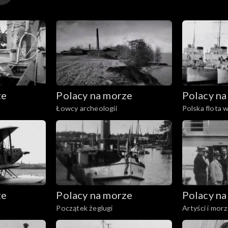
ze
Polacy na morze
Polacy na
Łowcy archeologii
Polska flota 
ze
Polacy na morze
Polacy na
Początek żeglugi
Artyści i mor