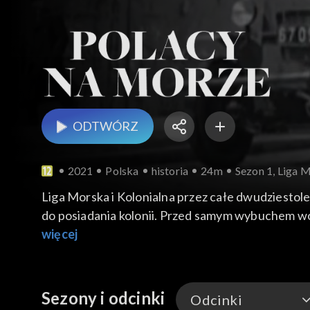
ODTWÓRZ
2021
Polska
historia
24m
Sezon 1, Liga M
Liga Morska i Kolonialna przez całe dwudziestol
do posiadania kolonii. Przed samym wybuchem woj
bańką mydlaną, ale to, co Lidze udało się znako
więcej
z głównych atrakcji była Marynarka Wojenna ze
Sezony i odcinki
Odcinki