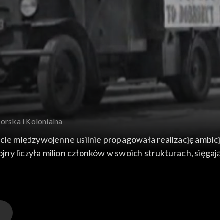
orska i Kolonialna
ecie międzywojenne usilnie propagowała realizację ambicj
ny liczyła milion członków w swoich strukturach, sięgają
micie, to wychowanie morskie Polaków. Widoczne to było
 swoim ceremoniałem.