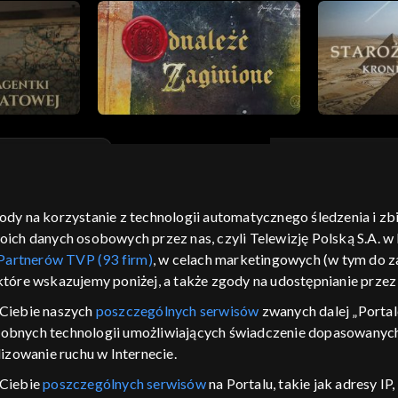
gody na korzystanie z technologii automatycznego śledzenia i z
moje zgody
pomoc
kontakt
voucher
dostępno
h danych osobowych przez nas, czyli Telewizję Polską S.A. w l
CJA
Partnerów TVP (93 firm)
, w celach marketingowych (w tym do
 które wskazujemy poniżej, a także zgody na udostępnianie prze
LSKI
Ciebie naszych
poszczególnych serwisów
zwanych dalej „Portal
y Zjednoczone ,
dobnych technologii umożliwiających świadczenie dopasowanych i
 platformie TVP
izowanie ruchu w Internecie.
awdź, które
zeć.
 Ciebie
poszczególnych serwisów
na Portalu, takie jak adresy I