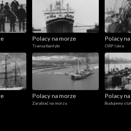
ze
Polacy na morze
Polacy na
Transatlantyki
ORP Iskra
ze
Polacy na morze
Polacy na
Zarabiać na morzu
Budujemy stat