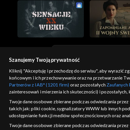
Szanujemy Twoją prywatność
© 2026 Telewizja Polska S.A. w likwidacji
Kliknij "Akceptuję i przechodzę do serwisu", aby wyrazić z
regulamin serwisu
cennik
polityka prywatności
końcowym i ich przechowywanie oraz na przetwarzanie Twoic
GEOLOKALIZA
Partnerów z IAB* (1201 firm)
oraz pozostałych
Zaufanych 
zainteresowań i mierzenia ich skuteczności) i pozostałych,
ŁĄCZYSZ SIĘ SPOZA PO
Twoje dane osobowe zbierane podczas odwiedzania przez 
Kraj, z którego się łączysz, to Stan
takich jak: pliki cookie, sygnalizatory WWW lub innych po
w związku z czym część tytułów na
udostępnianie funkcji mediów społecznościowych oraz anal
VOD może być nieodstępna. Spr
materiały możesz obejr
Twoje dane osobowe zbierane podczas odwiedzania przez