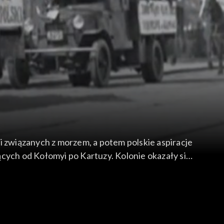
i związanych z morzem, a potem polskie aspiracje
cych od Kołomyi po Kartuzy. Kolonie okazały się
 zwłaszcza podczas Święta Morza, w którym jedną