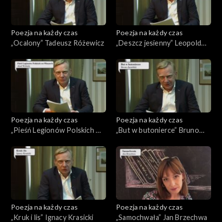
Poezja na każdy czas
Poezja na każdy czas
„Ocalony” Tadeusz Różewicz
„Deszcz jesienny” Leopold
Staff
Poezja na każdy czas
Poezja na każdy czas
„Pieśń Legionów Polskich we
„But w butonierce” Bruno
Włoszech” Józef Wybicki
Jasieński
Poezja na każdy czas
Poezja na każdy czas
„Kruk i lis” Ignacy Krasicki
„Samochwała” Jan Brzechwa