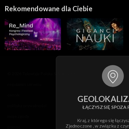
Rekomendowane dla Ciebie
© 2026 Telewizja Polska S.A. w likwidacji
regulamin serwisu
cennik
GEOLOKALIZ
polityka prywatności
ŁĄCZYSZ SIĘ SPOZA 
moje zgody
Kraj, z którego się łączys
Zjednoczone , w związku z czy
pomoc