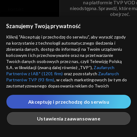
na platformie TVP VOD
nieodstępna. Sprawdź, które m
kontakt
obejrzeć.
voucher
Szanujemy Twoją prywatność
Nie pokazuj pon
dostępność
Kliknij "Akceptuję i przechodzę do serwisu", aby wyrazić zgody
informacje o dostawcy usług
na korzystanie z technologii automatycznego śledzenia i
ANULUJ
SP
zbierania danych, dostęp do informacji na Twoim urządzeniu
końcowym i ich przechowywanie oraz na przetwarzanie
Twoich danych osobowych przez nas, czyli Telewizję Polską
S.A. w likwidacji (zwaną dalej również „TVP”),
Zaufanych
Partnerów z IAB* (1201 firm)
oraz pozostałych
Zaufanych
Partnerów TVP (93 firm)
, w celach marketingowych (w tym do
zautomatyzowanego dopasowania reklam do Twoich
zainteresowań i mierzenia ich skuteczności) i pozostałych,
które wskazujemy poniżej, a także zgody na udostępnianie
Akceptuję i przechodzę do serwisu
przez nas identyfikatora PPID do Google.
Twoje dane osobowe zbierane podczas odwiedzania przez
Ustawienia zaawansowane
Ciebie naszych
poszczególnych serwisów
zwanych dalej
„Portalem”, w tym informacje zapisywane za pomocą
technologii takich jak: pliki cookie, sygnalizatory WWW lub