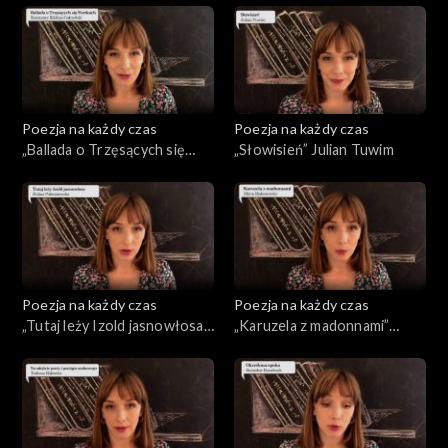
Poezja na każdy czas
Poezja na każdy czas
„Ballada o Trzęsących się
„Słowisień” Julian Tuwim
Portkach” Konstanty
Ildefons Gałczyński
Poezja na każdy czas
Poezja na każdy czas
„Tutaj leży Izold jasnowłosa”
„Karuzela z madonnami”
Halina Poświatowska
Miron Białoszewski