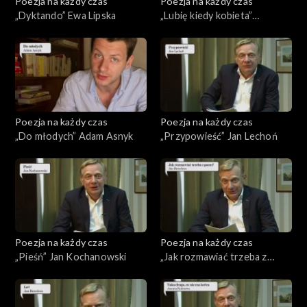
Poezja na każdy czas
Poezja na każdy czas
„Dyktando” Ewa Lipska
„Lubię kiedy kobieta”
Kazimierz Przerwa-Tetmajer
Poezja na każdy czas
Poezja na każdy czas
„Do młodych” Adam Asnyk
„Przypowieść” Jan Lechoń
Poezja na każdy czas
Poezja na każdy czas
„Pieśń” Jan Kochanowski
„Jak rozmawiać trzeba z
psem?” Jan Brzechwa