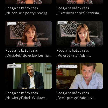
Poezja na każdy czas
Poezja na każdy czas
„Na odejście poety i pociągu
„Określona epoka” Stanisław
osobowego” Tadeusz
Barańczak
Różewicz
Poezja na każdy czas
Poezja na każdy czas
„Dusiołek” Bolesław Leśmian
„Powrót taty” Adam
Mickiewicz
Poezja na każdy czas
Poezja na każdy czas
„Na wieży Babel” Wisława
„Bema pamięci żałobny-
Szymborska
rapsod” Cyprian Kamil
Norwid