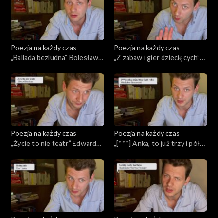
Poezja na każdy czas
Poezja na każdy czas
„Ballada bezludna” Bolesław
„Z zabaw i gier dziecięcych”
Leśmian
Andrzej Bursa
Poezja na każdy czas
Poezja na każdy czas
„Życie to nie teatr” Edward
„[***] Anka, to już trzy i pół
Stachura
roku” Władysław Broniewski