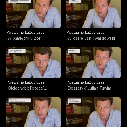
Poezja na każdy czas
Poezja na każdy czas
„W pamiętniku Zofii
„W klasie” Jan Twardowski
Bobrówny” Juliusz Słowacki
Poezja na każdy czas
Poezja na każdy czas
„Ojciec w bibliotece”
„Deszczyk” Julian Tuwim
Czesław Miłosz