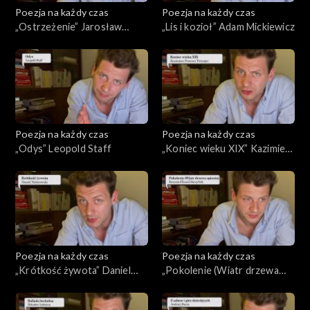
Poezja na każdy czas
Poezja na każdy czas
„Ostrzeżenie” Jarosław
„Lis i kozioł” Adam Mickiewicz
Marek Rymkiewicz
Poezja na każdy czas
Poezja na każdy czas
„Odys” Leopold Staff
„Koniec wieku XIX” Kazimierz
Przerwa-Tetmajer
Poezja na każdy czas
Poezja na każdy czas
„Krótkość żywota” Daniel
„Pokolenie (Wiatr drzewa
Naborowski
spienia)” Krzysztof Kamil
Baczyński