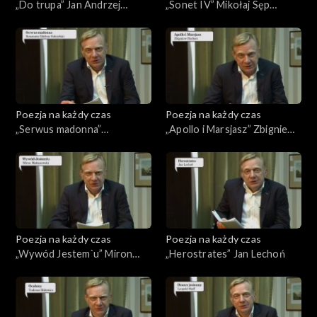
„Do trupa” Jan Andrzej
„Sonet IV” Mikołaj Sęp
Morsztyn
Szarzyński
Poezja na każdy czas
Poezja na każdy czas
„Serwus madonna”
„Apollo i Marsjasz” Zbigniew
Konstanty Ildefons
Herbert
Gałczyński
Poezja na każdy czas
Poezja na każdy czas
„Wywód Jestem`u” Miron
„Herostrates” Jan Lechoń
Białoszewski