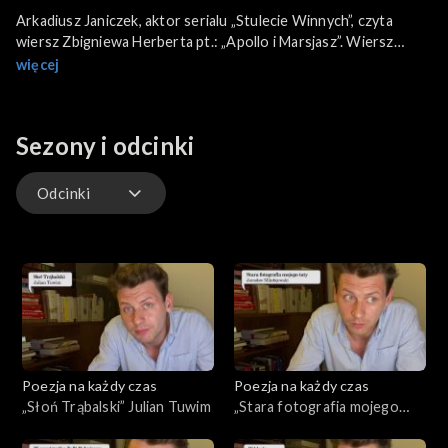
Arkadiusz Janiczek, aktor serialu „Stulecie Winnych”, czyta
wiersz Zbigniewa Herberta pt.: „Apollo i Marsjasz”. Wiersz
znajduje się w kanonie lektur szkolnych dla klas III LO.
więcej
Sezony i odcinki
Odcinki
Odcinki
Poezja na każdy czas
Poezja na każdy czas
„Słoń Trąbalski” Julian Tuwim
„Stara fotografia mojego
taty” Jarosław Mikołajewski