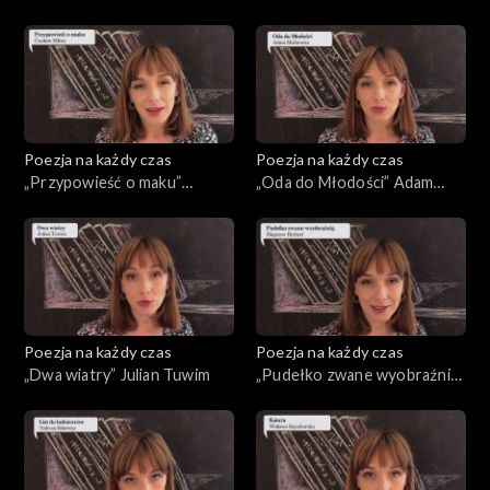
Poezja na każdy czas
Poezja na każdy czas
„Przypowieść o maku”
„Oda do Młodości” Adam
Czesław Miłosz
Mickiewicz
Poezja na każdy czas
Poezja na każdy czas
„Dwa wiatry” Julian Tuwim
„Pudełko zwane wyobraźnią”
Zbigniew Herbert