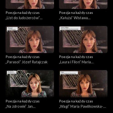
Poezja na każdy czas
Poezja na każdy czas
„List do ludożerców”
„Kałuża” Wisława
Tadeusz Różewicz
Szymborska
Poezja na każdy czas
Poezja na każdy czas
„Parasol” Józef Ratajczak
„Laura i Filon” Maria
Pawlikowska-Jasnorzewska
Poezja na każdy czas
Poezja na każdy czas
„Na zdrowie” Jan
„Wagi” Maria Pawlikowska-
Kochanowski
Jasnorzewska