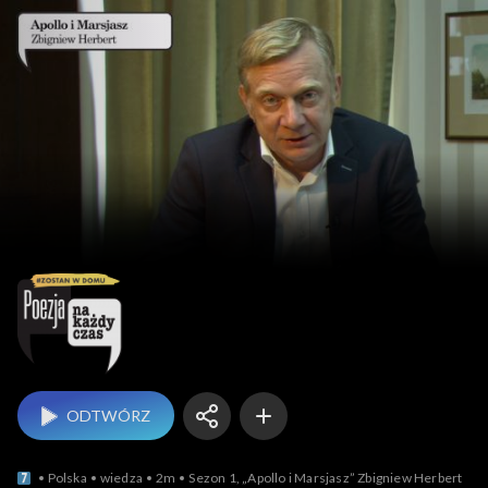
Poezja na każdy czas
ODTWÓRZ
Polska
wiedza
2m
Sezon 1, „Apollo i Marsjasz” Zbigniew Herbert