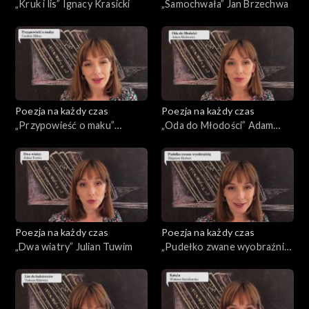
„Kruk i lis” Ignacy Krasicki
„Samochwała” Jan Brzechwa
Poezja na każdy czas
Poezja na każdy czas
„Przypowieść o maku”
„Oda do Młodości” Adam
Czesław Miłosz
Mickiewicz
Poezja na każdy czas
Poezja na każdy czas
„Dwa wiatry” Julian Tuwim
„Pudełko zwane wyobraźnią”
Zbigniew Herbert