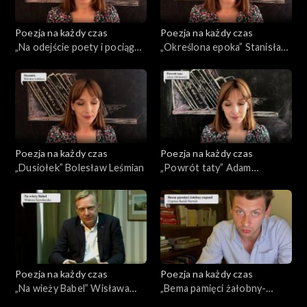
Poezja na każdy czas
Poezja na każdy czas
„Na odejście poety i pociągu
„Określona epoka” Stanisław
osobowego” Tadeusz
Barańczak
Różewicz
Poezja na każdy czas
Poezja na każdy czas
„Dusiołek” Bolesław Leśmian
„Powrót taty” Adam
Mickiewicz
Poezja na każdy czas
Poezja na każdy czas
„Na wieży Babel” Wisława
„Bema pamięci żałobny-
Szymborska
rapsod” Cyprian Kamil