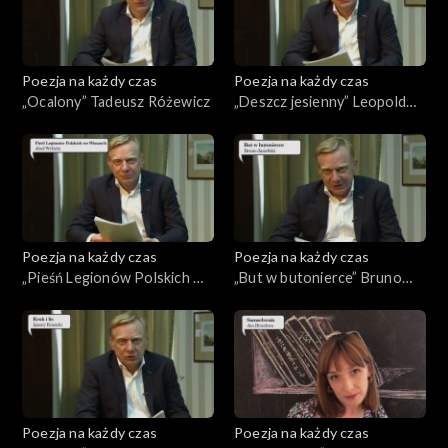
Poezja na każdy czas
Poezja na każdy czas
„Ocalony” Tadeusz Różewicz
„Deszcz jesienny” Leopold
Staff
Poezja na każdy czas
Poezja na każdy czas
„Pieśń Legionów Polskich we
„But w butonierce” Bruno
Włoszech” Józef Wybicki
Jasieński
Poezja na każdy czas
Poezja na każdy czas