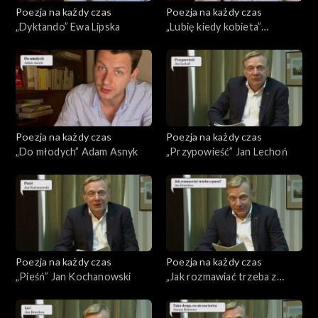
Poezja na każdy czas
Poezja na każdy czas
„Dyktando” Ewa Lipska
„Lubię kiedy kobieta”
Kazimierz Przerwa-Tetmajer
Poezja na każdy czas
Poezja na każdy czas
„Do młodych” Adam Asnyk
„Przypowieść” Jan Lechoń
Poezja na każdy czas
Poezja na każdy czas
„Pieśń” Jan Kochanowski
„Jak rozmawiać trzeba z
psem?” Jan Brzechwa