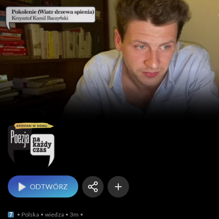
Poezja na każdy czas
ODTWÓRZ
Polska
wiedza
3m