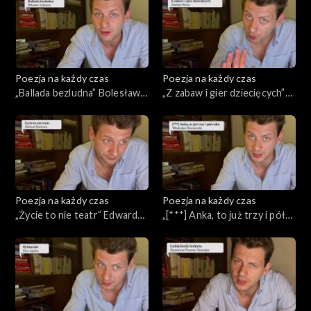
Poezja na każdy czas
Poezja na każdy czas
„Ballada bezludna” Bolesław
„Z zabaw i gier dziecięcych”
Leśmian
Andrzej Bursa
Poezja na każdy czas
Poezja na każdy czas
„Życie to nie teatr” Edward
„[***] Anka, to już trzy i pół
Stachura
roku” Władysław Broniewski