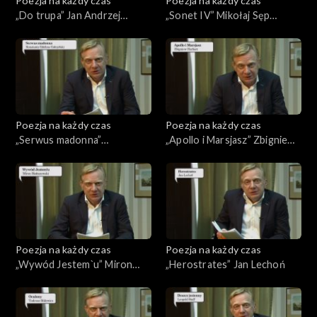
Poezja na każdy czas
Poezja na każdy czas
„Do trupa” Jan Andrzej
„Sonet IV” Mikołaj Sęp
Morsztyn
Szarzyński
Poezja na każdy czas
Poezja na każdy czas
„Serwus madonna”
„Apollo i Marsjasz” Zbigniew
Konstanty Ildefons
Herbert
Gałczyński
Poezja na każdy czas
Poezja na każdy czas
„Wywód Jestem`u” Miron
„Herostrates” Jan Lechoń
Białoszewski