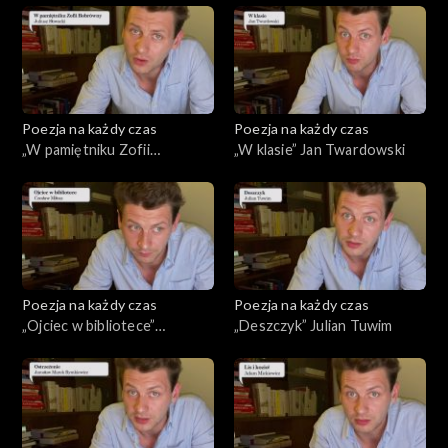
Poezja na każdy czas
Poezja na każdy czas
„W pamiętniku Zofii
„W klasie” Jan Twardowski
Bobrówny” Juliusz Słowacki
Poezja na każdy czas
Poezja na każdy czas
„Ojciec w bibliotece”
„Deszczyk” Julian Tuwim
Czesław Miłosz