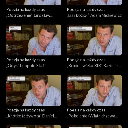
Poezja na każdy czas
Poezja na każdy czas
„Ostrzeżenie” Jarosław
„Lis i kozioł” Adam Mickiewicz
Marek Rymkiewicz
Poezja na każdy czas
Poezja na każdy czas
„Odys” Leopold Staff
„Koniec wieku XIX” Kazimierz
Przerwa-Tetmajer
Poezja na każdy czas
Poezja na każdy czas
„Krótkość żywota” Daniel
„Pokolenie (Wiatr drzewa
Naborowski
spienia)” Krzysztof Kamil
Baczyński