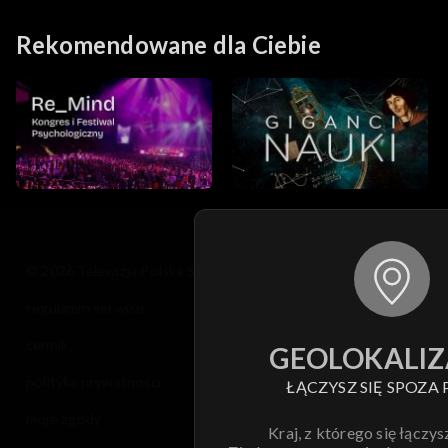
Norwid
Rekomendowane dla Ciebie
© 2026 Telewizja Polska S.A. w likwidacji
regulamin serwisu
cennik
GEOLOKALIZ
polityka prywatności
ŁĄCZYSZ SIĘ SPOZA 
moje zgody
Kraj, z którego się łączys