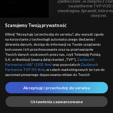
Zjednoczone , w związku z czy
pomoc
na platformie TVP VOD
nieodstępna. Sprawdź, które m
kontakt
obejrzeć.
voucher
Szanujemy Twoją prywatność
Nie pokazuj pon
dostępność
Kliknij "Akceptuję i przechodzę do serwisu", aby wyrazić zgody
informacje o dostawcy usług
na korzystanie z technologii automatycznego śledzenia i
ANULUJ
SP
zbierania danych, dostęp do informacji na Twoim urządzeniu
końcowym i ich przechowywanie oraz na przetwarzanie
Twoich danych osobowych przez nas, czyli Telewizję Polską
S.A. w likwidacji (zwaną dalej również „TVP”),
Zaufanych
Partnerów z IAB* (1201 firm)
oraz pozostałych
Zaufanych
Partnerów TVP (93 firm)
, w celach marketingowych (w tym do
zautomatyzowanego dopasowania reklam do Twoich
zainteresowań i mierzenia ich skuteczności) i pozostałych,
które wskazujemy poniżej, a także zgody na udostępnianie
Akceptuję i przechodzę do serwisu
przez nas identyfikatora PPID do Google.
Twoje dane osobowe zbierane podczas odwiedzania przez
Ustawienia zaawansowane
Ciebie naszych
poszczególnych serwisów
zwanych dalej
„Portalem”, w tym informacje zapisywane za pomocą
technologii takich jak: pliki cookie, sygnalizatory WWW lub