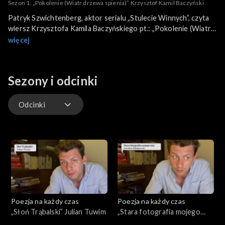
Sezon 1, „Pokolenie (Wiatr drzewa spienia)” Krzysztof Kamil Baczyński
Patryk Szwichtenberg, aktor serialu „Stulecie Winnych”, czyta
wiersz Krzysztofa Kamila Baczyńskiego pt.: „Pokolenie (Wiatr
drzewa spienia)”. Wiersz znajduje się w kanonie lektur szkolnych
więcej
dla klasy III LO.
Sezony i odcinki
Odcinki
Odcinki
Poezja na każdy czas
Poezja na każdy czas
„Słoń Trąbalski” Julian Tuwim
„Stara fotografia mojego
taty” Jarosław Mikołajewski