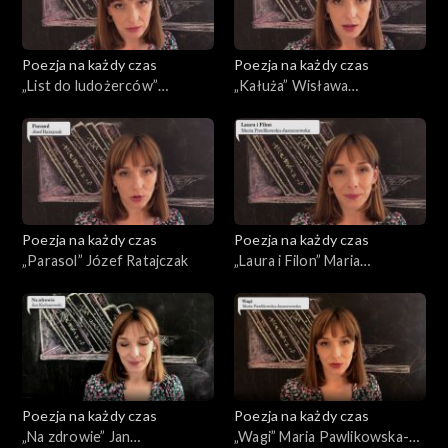
Poezja na każdy czas
Poezja na każdy czas
„List do ludożerców”
„Kałuża” Wisława
Tadeusz Różewicz
Szymborska
Poezja na każdy czas
Poezja na każdy czas
„Parasol” Józef Ratajczak
„Laura i Filon” Maria
Pawlikowska-Jasnorzewska
Poezja na każdy czas
Poezja na każdy czas
„Na zdrowie” Jan
„Wagi” Maria Pawlikowska-