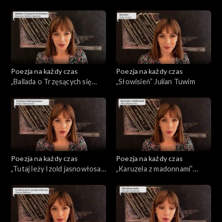
Kochanowski
Jasnorzewska
Poezja na każdy czas
Poezja na każdy czas
„Ballada o Trzęsących się
„Słowisień” Julian Tuwim
Portkach” Konstanty
Ildefons Gałczyński
Poezja na każdy czas
Poezja na każdy czas
„Tutaj leży Izold jasnowłosa”
„Karuzela z madonnami”
Halina Poświatowska
Miron Białoszewski