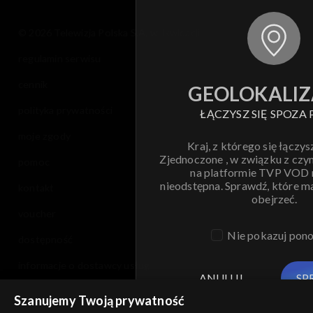
© 2026 Telewizja Polska S.A. w likwidacji
regulamin serwisu
cennik
GEOLOKALIZ
polityka prywatności
ŁĄCZYSZ SIĘ SPOZA 
moje zgody
Kraj, z którego się łączys
Zjednoczone , w związku z czy
pomoc
na platformie TVP VOD
nieodstępna. Sprawdź, które m
kontakt
obejrzeć.
voucher
Nie pokazuj pon
dostępność
informacje o dostawcy usług
ANULUJ
SP
Szanujemy Twoją prywatność