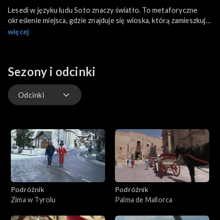
Lesedi w języku ludu Soto znaczy światło. To metaforyczne
określenie miejsca, gdzie znajduje się wioska, którą zamieszkują
różne plemiona południowej Afryki. Wioska powstała
więcej
kilkanaście kilometrów od Johannesburga, w samym sercu RPA.
Sezony i odcinki
Odcinki
Odcinki
Podróżnik
Podróżnik
Zima w Tyrolu
Palma de Mallorca