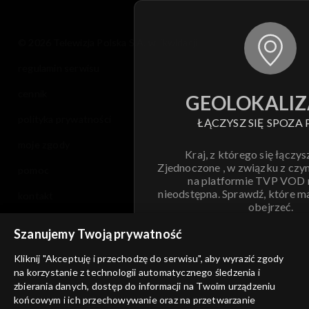
© 2026 Telewizja Polska S.A. w likwidacji
regulamin serwisu
cennik
GEOLOKALIZ
polityka prywatności
ŁĄCZYSZ SIĘ SPOZA 
moje zgody
Kraj, z którego się łączys
Zjednoczone , w związku z czy
pomoc
na platformie TVP VOD
nieodstępna. Sprawdź, które m
kontakt
obejrzeć.
voucher
Szanujemy Twoją prywatność
Nie pokazuj pon
dostępność
Kliknij "Akceptuję i przechodzę do serwisu", aby wyrazić zgody
na korzystanie z technologii automatycznego śledzenia i
informacje o dostawcy usług
ANULUJ
SP
zbierania danych, dostęp do informacji na Twoim urządzeniu
końcowym i ich przechowywanie oraz na przetwarzanie