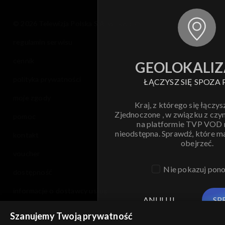
© 2026 Telewizja Polska S.A. w likwidacji
regulamin serwisu
cennik
GEOLOKALIZ
polityka prywatności
ŁĄCZYSZ SIĘ SPOZA 
moje zgody
Kraj, z którego się łączys
Zjednoczone , w związku z czy
pomoc
na platformie TVP VOD
nieodstępna. Sprawdź, które m
kontakt
obejrzeć.
voucher
Nie pokazuj pon
dostępność
informacje o dostawcy usług
ANULUJ
SP
Szanujemy Twoją prywatność