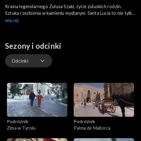
Kraina legendarnego Zulusa Szaki, życie zuluskich rodzin.
Sztuka rzeźbienia w kamieniu mydlanym. Santa Lucia to nie tylko
kurort, ale unikatowy w skali światowej park narodowy wpisany
więcej
na listę światowego dziedzictwa przyrodniczego UNESCO.
Sezony i odcinki
Odcinki
Odcinki
Podróżnik
Podróżnik
Zima w Tyrolu
Palma de Mallorca